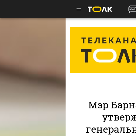
Мэр Барн
утвер
генеральн