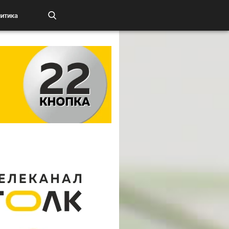
итика