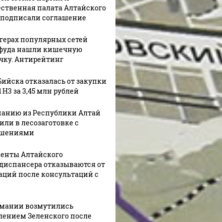
ственная палата Алтайского
 подписали соглашение
ргерах популярных сетей
фуда нашли кишечную
чку. Антирейтинг
Бийска отказалась от закупки
 H3 за 3,45 млн рублей
анию из Республики Алтай
или в лесозаготовке с
ушениями
енты Алтайского
диспансера отказываются от
аций после консультаций с
рмании возмутились
лением Зеленского после