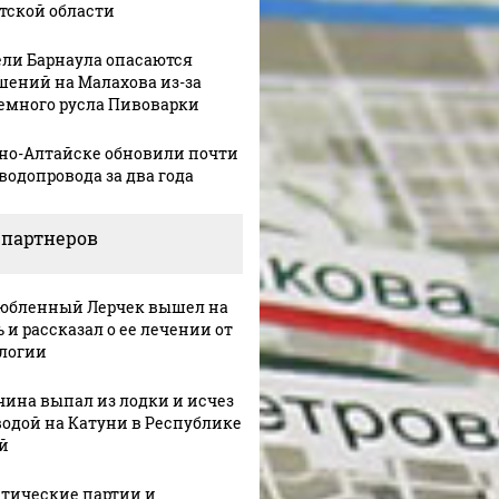
тской области
ли Барнаула опасаются
шений на Малахова из-за
емного русла Пивоварки
рно-Алтайске обновили почти
 водопровода за два года
 партнеров
юбленный Лерчек вышел на
 и рассказал о ее лечении от
логии
ина выпал из лодки и исчез
водой на Катуни в Республике
й
тические партии и