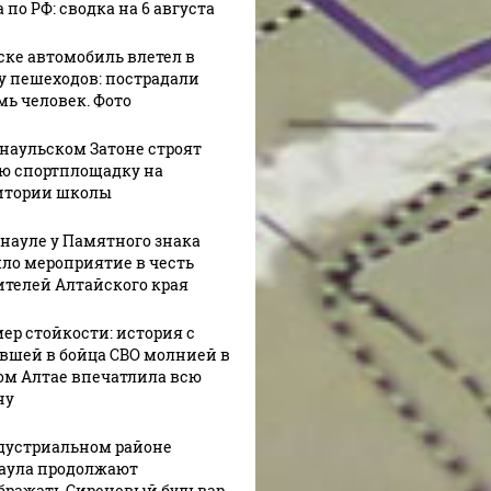
 по РФ: сводка на 6 августа
ске автомобиль влетел в
у пешеходов: пострадали
мь человек. Фото
рнаульском Затоне строят
ю спортплощадку на
итории школы
рнауле у Памятного знака
ло мероприятие в честь
ителей Алтайского края
ер стойкости: история с
вшей в бойца СВО молнией в
ом Алтае впечатлила всю
ну
дустриальном районе
аула продолжают
бражать Сиреневый бульвар