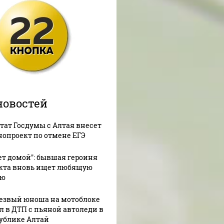
новостей
тат Госдумы с Алтая внесет
нопроект по отмене ЕГЭ
ет домой": бывшая героиня
кта вновь ищет любящую
ью
езвый юноша на мотоблоке
л в ДТП с пьяной автоледи в
ублике Алтай