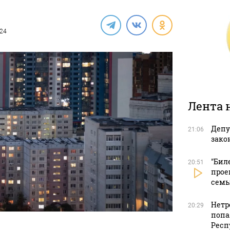
024
Лента 
Депу
21:06
зако
"Бил
20:51
прое
сем
Нетр
20:29
попа
Респ