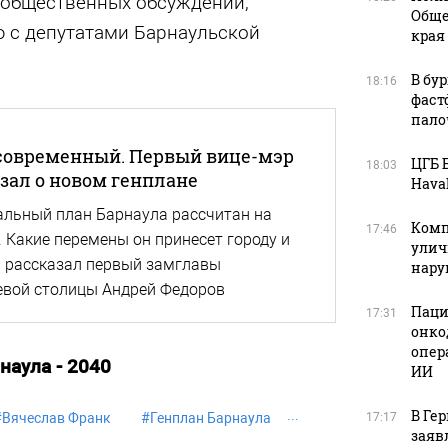
общественных обсуждений,
Обще
 с депутатами Барнаульской
края
В бу
18:16
фаст
пало
овременный. Первый вице-мэр
ЦГБ 
18:03
зал о новом генплане
Haval
льный план Барнаула рассчитан на
Комп
17:46
. Какие перемены он принесет городу и
улич
у" рассказал первый замглавы
нар
евой столицы Андрей Федоров
Паци
17:31
онко
опер
наула - 2040
ИИ
В Ге
17:17
#
Вячеслав Франк
#
Генплан Барнаула
заяв