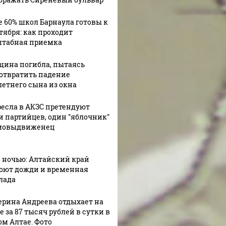
ешьте эту
В ОАЭ произошло
Все ново
е 60% школ Барнаула готовы к
овую еду из
жестокое убийство
падению
нтября: как проходит
азина: список
криптомиллионера
Кавказе:
табная приемка
ина погибла, пытаясь
отвратить падение
летнего сына из окна
ресла в АКЗС претендуют
и партийцев, один "яблочник"
мовыдвиженец
8 ночью: Алтайский край
оют дожди и временная
лада
ерина Андреева отдыхает на
 за 87 тысяч рублей в сутки в
ом Алтае. Фото