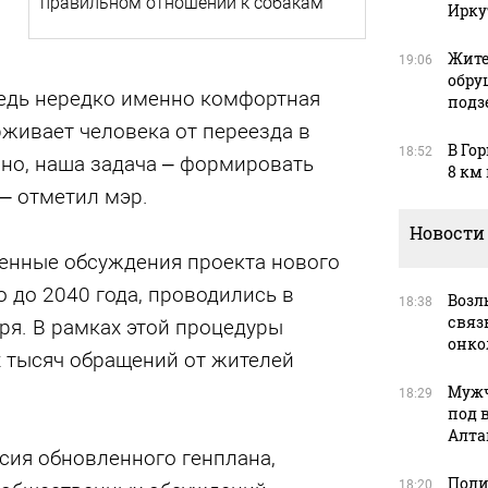
правильном отношении к собакам
Ирку
Жите
19:06
обру
Ведь нередко именно комфортная
подз
рживает человека от переезда в
В Го
18:52
чно, наша задача – формировать
8 км
 – отметил мэр.
Новости
енные обсуждения проекта нового
о до 2040 года, проводились в
Возл
18:38
связь
бря. В рамках этой процедуры
онко
х тысяч обращений от жителей
Мужч
18:29
под 
Алта
сия обновленного генплана,
Поли
18:20