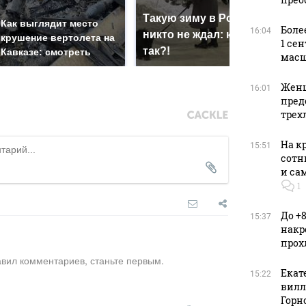
Такую зиму в России
Не 
Как выглядит место
Боле
16:04
никто не ждал: как
гот
крушение вертолета на
1 се
так?!
маг
Кавказе: смотреть
масш
Женщ
16:01
пред
трех
На к
15:51
сотн
и са
1
До +
15:37
накр
прох
авил комментариев, станьте первым.
Екат
15:22
вилле
Горн