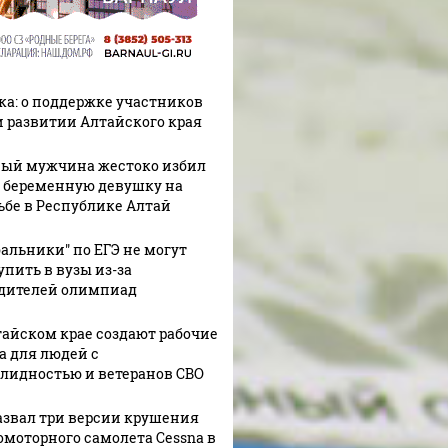
ка: о поддержке участников
и развитии Алтайского края
ый мужчина жестоко избил
 беременную девушку на
ьбе в Республике Алтай
бальники" по ЕГЭ не могут
упить в вузы из-за
дителей олимпиад
тайском крае создают рабочие
а для людей с
лидностью и ветеранов СВО
азвал три версии крушения
омоторного самолета Cessna в