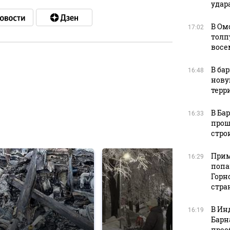
удара
В Ом
17:02
толп
восе
В ба
16:48
в
нову
терр
В Ба
16:33
прош
в
стро
Прим
16:29
попа
Горн
стра
В Ин
16:19
Барн
прео