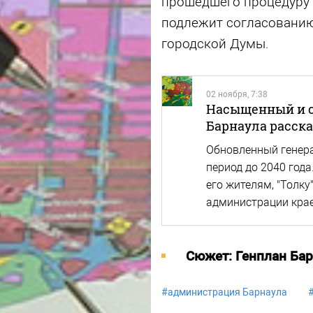
прошедшего процедуру 
подлежит согласованию
городской Думы.
02 ноября, 7:38
Насыщенный и с
Барнаула расска
Обновленный генера
период до 2040 года
его жителям, "Толк
администрации кра
Cюжет: Генплан Бар
#
администрация Барнаула