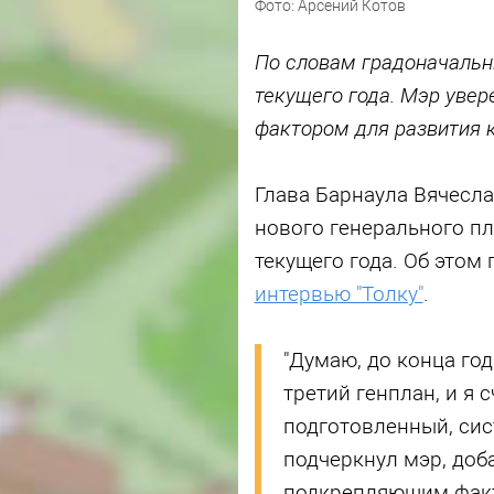
Фото: Арсений Котов
По словам градоначальни
текущего года. Мэр увер
фактором для развития 
Глава Барнаула Вячесла
нового генерального пл
текущего года. Об этом
интервью "Толку"
.
"Думаю, до конца год
третий генплан, и я 
подготовленный, сис
подчеркнул мэр, доба
подкрепляющим факт