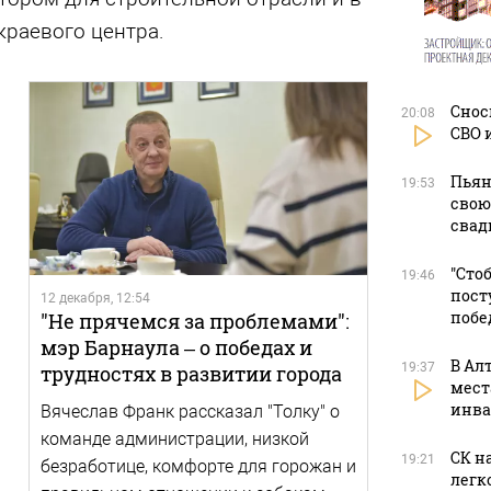
краевого центра.
Снос
20:08
СВО 
Пьян
19:53
свою
свад
"Сто
19:46
пост
12 декабря, 12:54
побе
"Не прячемся за проблемами":
мэр Барнаула – о победах и
В Ал
19:37
трудностях в развитии города
мест
инва
Вячеслав Франк рассказал "Толку" о
команде администрации, низкой
СК н
19:21
безработице, комфорте для горожан и
легк