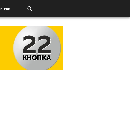
итика