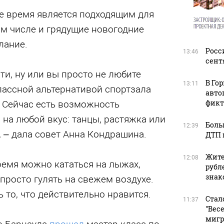
ое время является подходящим для
ом числе и грядущие новогодние
лание.
Росс
13:46
сент
ти, ну или вы просто не любите
В Го
13:11
лассной альтернативой спортзала
авто
фикт
. Сейчас есть возможность
 на любой вкус: танцы, растяжка или
Боль
12:39
, – дала совет Анна Кондрашина.
ДТП 
Жите
12:08
ремя можно кататься на лыжах,
рубл
зна
 просто гулять на свежем воздухе.
ь то, что действительно нравится.
Стал
11:37
"Вес
мигр