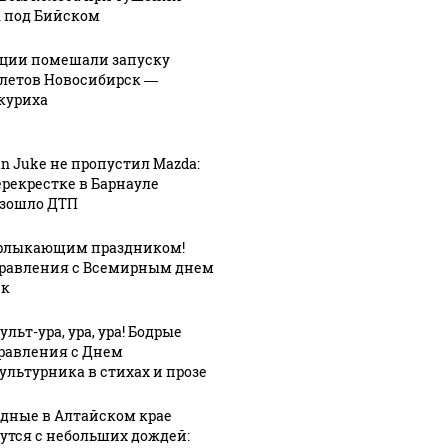
 под Бийском
ции помешали запуску
летов Новосибирск —
куриха
an Juke не пропустил Mazda:
ерекрестке в Барнауле
зошло ДТП
рлыкающим праздником!
равления с Всемирным днем
ек
льт-ура, ура, ура! Бодрые
СМИ: В 
равления с Днем
их событий не
полице
В магазинах России
ультурника в стихах и прозе
о с 1945: чего
машину
ажиотаж из-за этого
ть всем нам?
подожг
продукта: что купить?
дные в Алтайском крае
утся с небольших дождей: