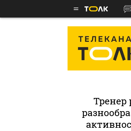
Тренер 
разнообр
активнос