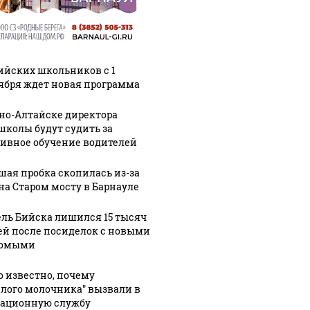
ийских школьников с 1
ября ждет новая программа
рно-Алтайске директора
школы будут судить за
ивное обучение водителей
шая пробка скопилась из-за
на Старом мосту в Барнауле
ль Бийска лишился 15 тысяч
ей после посиделок с новыми
комыми
о известно, почему
елого молочника" вызвали в
ационную службу