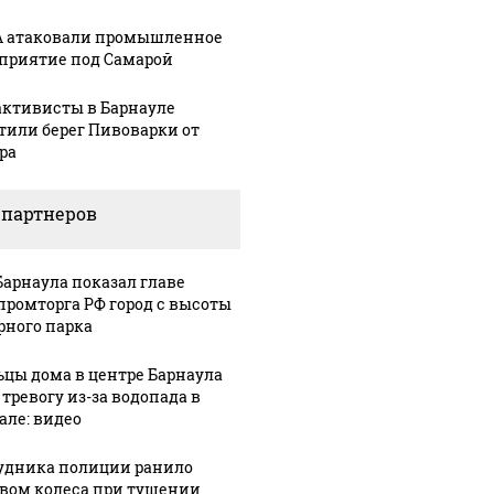
 атаковали промышленное
приятие под Самарой
активисты в Барнауле
тили берег Пивоварки от
ра
 партнеров
Барнаула показал главе
ромторга РФ город с высоты
рного парка
цы дома в центре Барнаула
 тревогу из-за водопада в
але: видео
удника полиции ранило
вом колеса при тушении