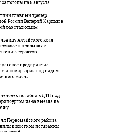
ноз погоды на 8 августа
етний главный тренер
ной России Валерий Карпин в
ой раз стал отцом
льницу Алтайского края
зревают в призывах к
ршению терактов
аульское предприятие
стило маргарин под видом
очного масла
 человек погибли в ДТП под
еринбургом из-за выезда на
ечку
ля Первомайского района
нили в жестком истязании
рых детей