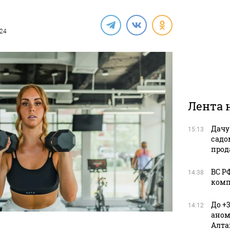
024
Лента 
Дачу
15:13
садо
прод
ВС Р
14:38
комп
До +
14:12
аном
Алта