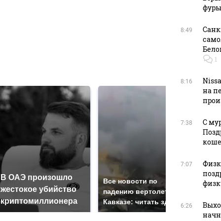
фуры
в
Санк
8:49
само
Бело
1
в
Niss
8:16
на п
прои
С му
7:38
Позд
кош
Физку
7:07
позд
В ОАЭ произошло
Так
Все новости по
физк
жестокое убийство
был
падению вертолета на
криптомиллионера
жда
Кавказе: читать здесь
Выхо
6:26
начн