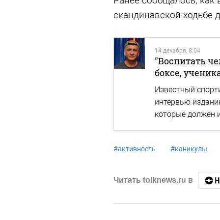
Ранее сообщалось, как 
скандинавской ходьбе 
14 декабря, 8:04
"Воспитать че
боксе, ученик
Известный спорт
интервью изданию
которые должен 
#
активность
#
каникулы
Читать tolknews.ru в