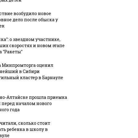
ствие возбудило новое
08 августа, 10:13
овное дело после обыска у
Мэр
ек
Барнаула
08 августа, 8:49
1
показал
Санкции
ска": о звездном участнике,
0:54
ших скоростях и новом этапе
главе
помешали
а "Ракеты"
ты в
Минпромторга
запуску
ле
РФ город с
самолетов
а Минпромторга оценил
и берег
высоты
Новосибирск
нейший в Сибири
рки
Нагорного
—
тильный кластер в Барнауле
ра
парка
Белокуриха
рно-Алтайске прошла приемка
 перед началом нового
ного года
читали, сколько стоит
ать ребенка в школу в
ауле