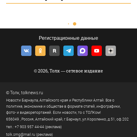
Регистрационные данные
© 2026, Толк — сетевое издание
©
Толк
,
tolknews.ru
Новости Барнаула, Алтайского края и Республики Алтай. Все о
политике, экономике и обществе в формате статей, инфографики,
фото- и видеорепортажей. Если новости, то с ТОЛКом!
656049
, Россия, Алтайский край, г.
Барнаул
,
ул.Короленко, д.51, оф.202
тел.:
+7 903 957 44-44
(реклама)
tolk.smg@mail.ru
(реклама)