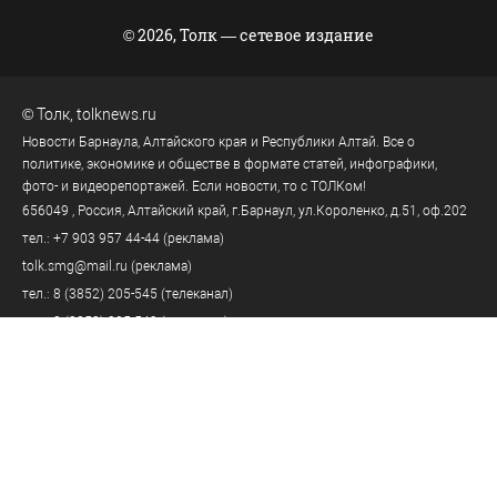
© 2026, Толк — сетевое издание
©
Толк
,
tolknews.ru
Новости Барнаула, Алтайского края и Республики Алтай. Все о
политике, экономике и обществе в формате статей, инфографики,
фото- и видеорепортажей. Если новости, то с ТОЛКом!
656049
, Россия, Алтайский край, г.
Барнаул
,
ул.Короленко, д.51, оф.202
тел.:
+7 903 957 44-44
(реклама)
tolk.smg@mail.ru
(реклама)
тел.:
8 (3852) 205-545
(телеканал)
тел.:
8 (3852) 205-549
(редакция)
tolknews@yandex.ru
(редакция)
Политика персональных данных
18+
Пользовательское соглашение
Правила комментирования
Правила применения рекомендательных технологий