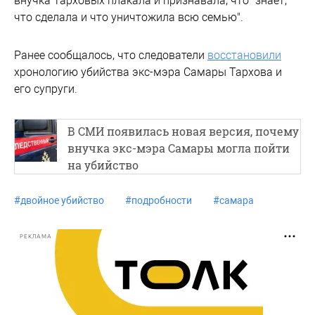
внучка Тарховых плакала и признавала, что "знает,
что сделала и что уничтожила всю семью".
Ранее сообщалось, что следователи
восстановили
хронологию убийства экс-мэра Самары Тархова и
его супруги.
В СМИ появилась новая версия, почему
внучка экс-мэра Самары могла пойти
на убийство
#
двойное убийство
#
подробности
#
самара
РЕКЛАМА