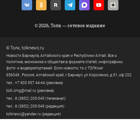
© 2026, Толк — сетевое издание
©
Толк
,
tolknews.ru
Новости Барнаула, Алтайского края и Республики Алтай. Все о
политике, экономике и обществе в формате статей, инфографики,
фото- и видеорепортажей. Если новости, то с ТОЛКом!
656049
, Россия, Алтайский край, г.
Барнаул
,
ул.Короленко, д.51, оф.202
тел.:
+7 903 957 44-44
(реклама)
tolk.smg@mail.ru
(реклама)
тел.:
8 (3852) 205-545
(телеканал)
тел.:
8 (3852) 205-549
(редакция)
tolknews@yandex.ru
(редакция)
Политика персональных данных
18+