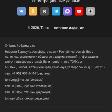
Регистрационные данные
© 2026, Толк — сетевое издание
©
Толк
,
tolknews.ru
Новости Барнаула, Алтайского края и Республики Алтай. Все о
политике, экономике и обществе в формате статей, инфографики,
фото- и видеорепортажей. Если новости, то с ТОЛКом!
656049
, Россия, Алтайский край, г.
Барнаул
,
ул.Короленко, д.51, оф.202
тел.:
+7 903 957 44-44
(реклама)
tolk.smg@mail.ru
(реклама)
тел.:
8 (3852) 205-545
(телеканал)
тел.:
8 (3852) 205-549
(редакция)
tolknews@yandex.ru
(редакция)