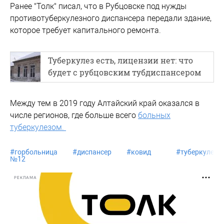
Ранее "Толк" писал, что в Рубцовске под нужды
противотуберкулезного диспансера передали здание,
которое требует капитального ремонта.
Туберкулез есть, лицензии нет: что
будет с рубцовским тубдиспансером
Между тем в 2019 году Алтайский край оказался в
числе регионов, где больше всего
больных
туберкулезом.
#
горбольница
#
диспансер
#
ковид
#
туберкулез
№12
РЕКЛАМА