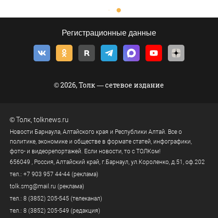
Регистрационные данные
© 2026, Толк — сетевое издание
©
Толк
,
tolknews.ru
Новости Барнаула, Алтайского края и Республики Алтай. Все о
политике, экономике и обществе в формате статей, инфографики,
фото- и видеорепортажей. Если новости, то с ТОЛКом!
656049
, Россия, Алтайский край, г.
Барнаул
,
ул.Короленко, д.51, оф.202
тел.:
+7 903 957 44-44
(реклама)
tolk.smg@mail.ru
(реклама)
тел.:
8 (3852) 205-545
(телеканал)
тел.:
8 (3852) 205-549
(редакция)