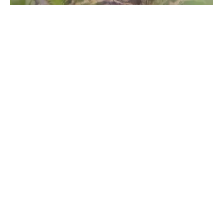
Пустельга
Фото: Владимир Маер
Соколы-пустельги в таких количествах – новинка для
столицы Алтайского края. Птицы заглядывают в окна
барнаульцам и вызывают у горожан настоящее
удивление
Летом 2024 года, уже по традиции последних лет,
природа вновь приготовила барнаульцам сюрприз.
На этот раз – пернатый: в городе в больших
количествах объявились маленькие хищные птички-
пустельги. Птицы заполонили город и даже стучатся в
окна домов. Что это за гости, могут ли они
представлять опасность для другой городской фауны
и чем примечательны? Об этом "Толку" рассказал
эксперт-орнитолог и вице-президент Союза охраны