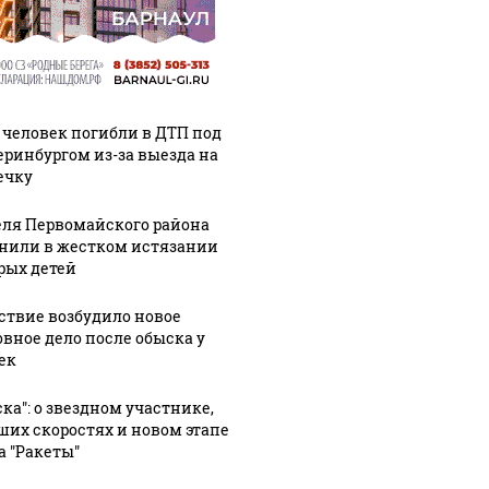
 человек погибли в ДТП под
еринбургом из-за выезда на
ечку
ля Первомайского района
нили в жестком истязании
рых детей
ствие возбудило новое
овное дело после обыска у
ек
ска": о звездном участнике,
ших скоростях и новом этапе
а "Ракеты"