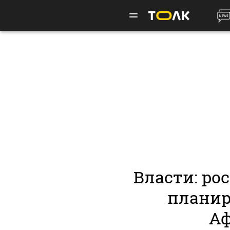
Власти: ро
планир
Аф