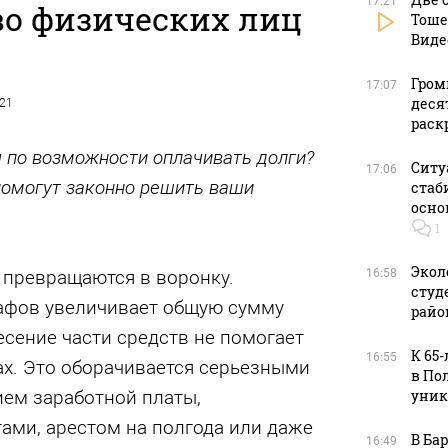
17:21
во физических лиц
Тоше
Виде
Гром
17:07
деся
021
раск
 по возможности оплачивать долги?
Ситу
17:06
омогут законно решить ваши
стаб
осно
1
Экол
 превращаются в воронку.
16:58
студ
афов увеличивает общую сумму
райо
есение части средств не помогает
К 65
16:55
ах. Это оборачивается серьезными
в По
ем заработной платы,
уник
ами, арестом на полгода или даже
В Ба
16:49