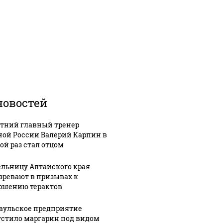
новостей
етний главный тренер
ной России Валерий Карпин в
ой раз стал отцом
льницу Алтайского края
зревают в призывах к
ршению терактов
аульское предприятие
стило маргарин под видом