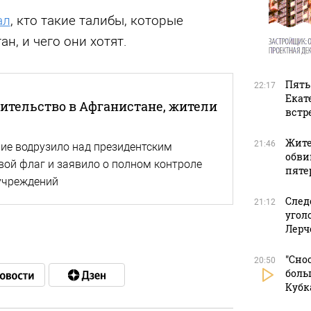
ал
, кто такие талибы, которые
н, и чего они хотят.
Пять
22:17
Екат
ительство в Афганистане, жители
встр
Жите
21:46
ие водрузило над президентским
обви
вой флаг и заявило о полном контроле
пяте
сучреждений
След
21:12
угол
Лерч
"Сно
20:50
боль
Кубк