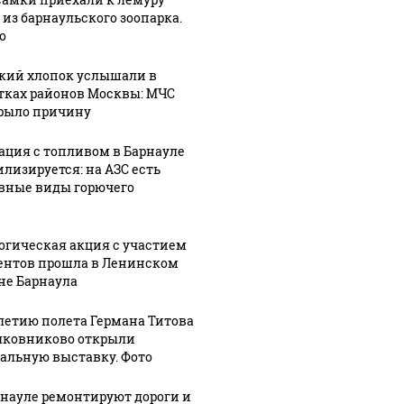
 из барнаульского зоопарка.
о
кий хлопок услышали в
тках районов Москвы: МЧС
рыло причину
ация с топливом в Барнауле
илизируется: на АЗС есть
вные виды горючего
огическая акция с участием
ентов прошла в Ленинском
не Барнаула
-летию полета Германа Титова
лковниково открыли
альную выставку. Фото
рнауле ремонтируют дороги и