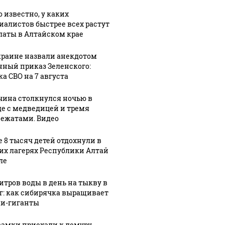
о известно, у каких
иалистов быстрее всех растут
латы в Алтайском крае
06 августа, 18:20
06 августа, 15:51
1
Политические
На кресла в
краине назвали анекдотом
:27
1
нный приказ Зеленского:
партии и
АКЗС
ка СВО на 7 августа
райизбиркома:
Общественная
претендуют
0%
палата
сотни
ина столкнулся ночью в
елей
Алтайского
партийцев,
де с медведицей и тремя
края
один
ежатами. Видео
совать
подписали
"яблочник" и
онно
соглашение
самовыдвижен
е 8 тысяч детей отдохнули в
их лагерях Республики Алтай
ле
литров воды в день на тыкву в
кг: как сибирячка выращивает
и-гиганты
самки приехали к лемуру