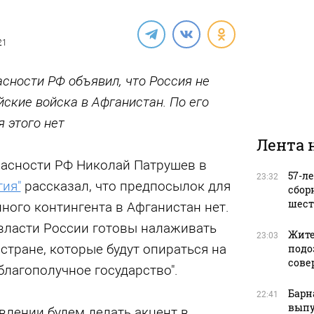
21
сности РФ объявил, что Россия не
ские войска в Афганистан. По его
 этого нет
Лента 
пасности РФ Николай Патрушев в
57-л
23:32
тия"
рассказал, что предпосылок для
сбор
шест
ного контингента в Афганистан нет.
"власти России готовы налаживать
Жите
23:03
 стране, которые будут опираться на
подо
сове
благополучное государство".
Барн
22:41
выпу
влении будем делать акцент в