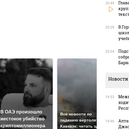
Глав
20:49
круп
текс
в
В Го
20:28
школ
учеб
в
Подс
20:04
собр
Барн
Новости
Межп
19:53
ходи
Респ
В ОАЭ произошло
Так
Все новости по
жестокое убийство
был
падению вертолета на
Алта
19:46
криптомиллионера
жда
Кавказе: читать здесь
Джас