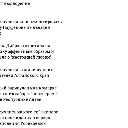
ит выдворение
рнауле начали ремонтировать
у Парфенова на въезде в
д
на Диброва ответила на
ику эффектным образом и
ила о "настоящей любви"
рнауле наградили лучших
ителей Алтайского края
ый барнаулец на иномарке
аранил забор и "перевернул"
 в Республике Алтай
нулись на кого-то": эксперт
ал неожиданную версию
зновения Усольцевых