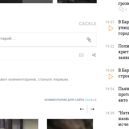
гроз
1
В Ба
19:37
улиц
горо
Поли
19:22
крит
заяв
В Ба
19:09
стро
авил комментариев, станьте первым.
Пьян
18:54
прот
авто
КОММЕНТАРИИ ДЛЯ САЙТА
CACKL
E
"Натк
18:39
назв
исче