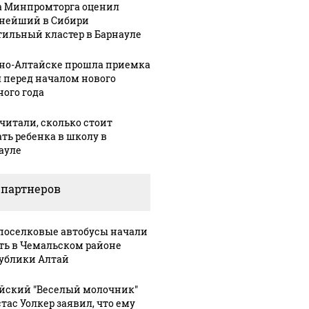
а Минпромторга оценил
нейший в Сибири
тильный кластер в Барнауле
рно-Алтайске прошла приемка
 перед началом нового
ного года
читали, сколько стоит
ать ребенка в школу в
ауле
 партнеров
оселковые автобусы начали
ть в Чемальском районе
СМИ: В 
ублики Алтай
их событий не
полице
В магазинах России
о с 1945: чего
машину
ажиотаж из-за этого
йский "Веселый молочник"
ть всем нам?
подожг
тас Уолкер заявил, что ему
продукта: что купить?