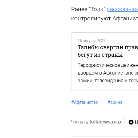
Ранее "Толк"
рассказыв
контролируют Афганиста
16 августа, 9:37
Талибы свергли прав
бегут из страны
Террористическое движен
дворцом в Афганистане с
армии, телевидения и го
#
Афганистан
#
война
Читать tolknews.ru в