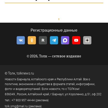
Регистрационные данные
© 2026, Толк — сетевое издание
©
Толк
,
tolknews.ru
Новости Барнаула, Алтайского края и Республики Алтай. Все о
политике, экономике и обществе в формате статей, инфографики,
фото- и видеорепортажей. Если новости, то с ТОЛКом!
656049
, Россия, Алтайский край, г.
Барнаул
,
ул.Короленко, д.51, оф.202
тел.:
+7 903 957 44-44
(реклама)
tolk.smg@mail.ru
(реклама)