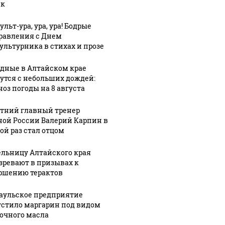
ек
льт-ура, ура, ура! Бодрые
равления с Днем
ультурника в стихах и прозе
дные в Алтайском крае
утся с небольших дождей:
ноз погоды на 8 августа
етний главный тренер
ной России Валерий Карпин в
ой раз стал отцом
льницу Алтайского края
зревают в призывах к
ршению терактов
аульское предприятие
стило маргарин под видом
СМИ: В 
очного масла
их событий не
полице