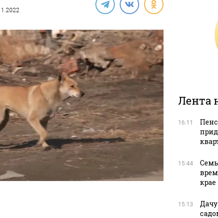
.11.2022
Лента 
Пенс
16:11
прид
квар
Семь
15:44
врем
крае
Дачу
15:13
садо