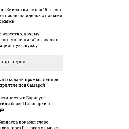
ль Бийска лишился 15 тысяч
ей после посиделок с новыми
комыми
о известно, почему
елого молочника" вызвали в
ационную службу
 партнеров
 атаковали промышленное
приятие под Самарой
активисты в Барнауле
тили берег Пивоварки от
ра
Барнаула показал главе
ромторга РФ город с высоты