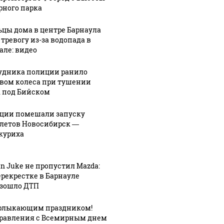
рного парка
цы дома в центре Барнаула
 тревогу из-за водопада в
але: видео
удника полиции ранило
вом колеса при тушении
 под Бийском
ции помешали запуску
летов Новосибирск —
куриха
an Juke не пропустил Mazda:
ерекрестке в Барнауле
зошло ДТП
рлыкающим праздником!
равления с Всемирным днем