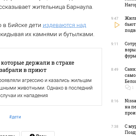
Наго
ассказывает жительница Барнаула.
Жиль
9:47
бьют
о в Бийске дети
издеваются над
подв
закидывая их камнями и бутылками.
Сотр
9:11
взры
фуры
 которые держали в страхе
Санк
 забрали в приют
8:49
само
проявляли агрессию и казались жильцам
Бело
1
шными животными. Однако в последний
 случаи их нападения
Niss
8:16
на п
прои
#
дети
С му
7:38
Позд