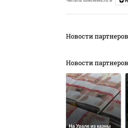
Читать tolknews.ru в
Новости партнеро
Новости партнеро
На Урале из казны