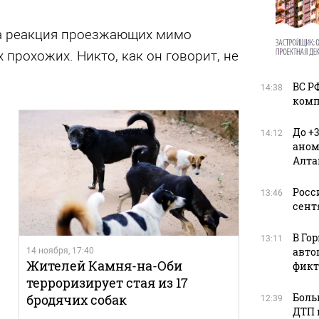
а реакция проезжающих мимо
 прохожих. Никто, как он говорит, не
ВС Р
14:38
комп
До +
14:12
аном
Алта
Росс
13:46
сент
В Го
13:11
авто
14 ноября, 17:40
Жителей Камня-на-Оби
фикт
терроризирует стая из 17
Боль
бродячих собак
12:39
ДТП 