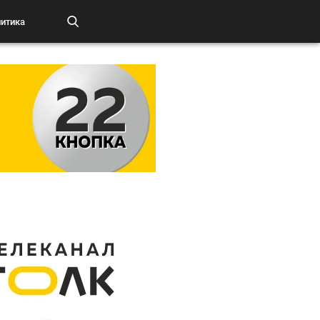
итика