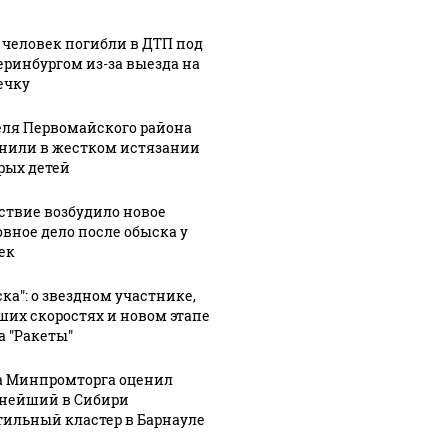
В магазинах России
о с 1945: чего
машину
ажиотаж из-за этого
ть всем нам?
подожг
 человек погибли в ДТП под
продукта: что купить?
еринбургом из-за выезда на
ечку
ля Первомайского района
нили в жестком истязании
рых детей
ствие возбудило новое
овное дело после обыска у
ек
ска": о звездном участнике,
ших скоростях и новом этапе
а "Ракеты"
а Минпромторга оценил
нейший в Сибири
тильный кластер в Барнауле