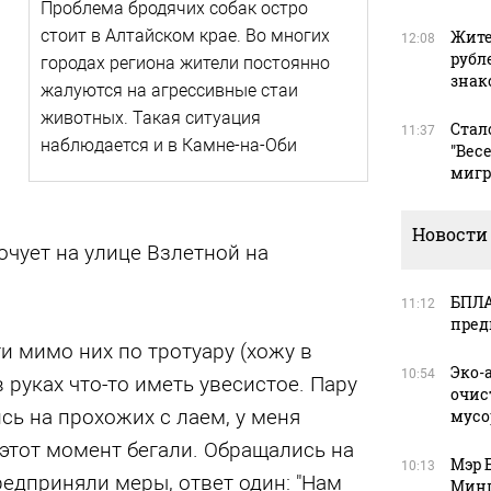
Проблема бродячих собак остро
стоит в Алтайском крае. Во многих
Жите
12:08
рубл
городах региона жители постоянно
зна
жалуются на агрессивные стаи
животных. Такая ситуация
Стал
11:37
наблюдается и в Камне-на-Оби
"Вес
мигр
Новости
очует на улице Взлетной на
БПЛА
11:12
пред
ти мимо них по тротуару (хожу в
Эко-
10:54
в руках что-то иметь увесистое. Пару
очис
сь на прохожих с лаем, у меня
мусо
 этот момент бегали. Обращались на
Мэр 
10:13
редприняли меры, ответ один: "Нам
Минп