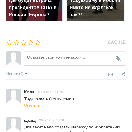
Где будет встреча
Такую зиму в России
президентов США и
никто не ждал: как
России: Европа?
так?!
Новые
(2)
Коля
2023.01.01 14:28
Трудно жить без пулемета
Ответить
щхзщ
2022.12.30 16:38
Для таких надо создать шаражку по изобретению 