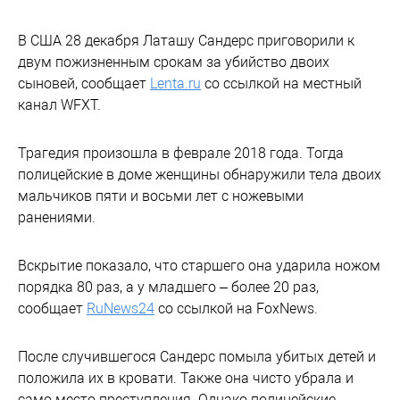
В США 28 декабря Латашу Сандерс приговорили к
двум пожизненным срокам за убийство двоих
сыновей, сообщает
Lenta.ru
cо ссылкой на местный
канал WFXT.
Трагедия произошла в феврале 2018 года. Тогда
полицейские в доме женщины обнаружили тела двоих
мальчиков пяти и восьми лет с ножевыми
ранениями.
Вскрытие показало, что старшего она ударила ножом
порядка 80 раз, а у младшего – более 20 раз,
сообщает
RuNews24
со ссылкой на FoxNews.
После случившегося Сандерс помыла убитых детей и
положила их в кровати. Также она чисто убрала и
само место преступления. Однако полицейские