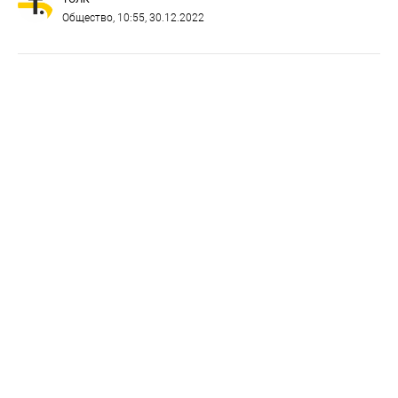
Общество
, 10:55, 30.12.2022
Наручные часы
Фото: Редакция "БР"
Власти, вероятно, решили закупить часы для
церемонии награждения. Однако кому именно
достанутся такие подарки, пока не известно