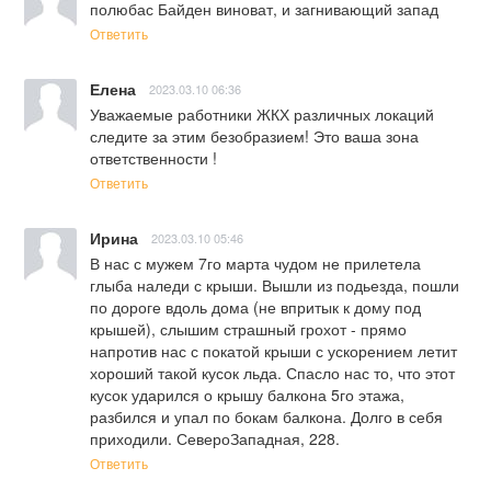
полюбас Байден виноват, и загнивающий запад
Ответить
Елена
2023.03.10 06:36
Уважаемые работники ЖКХ различных локаций 
следите за этим безобразием! Это ваша зона 
ответственности !
Ответить
Ирина
2023.03.10 05:46
В нас с мужем 7го марта чудом не прилетела 
глыба наледи с крыши. Вышли из подьезда, пошли 
по дороге вдоль дома (не впритык к дому под 
крышей), слышим страшный грохот - прямо 
напротив нас с покатой крыши с ускорением летит 
хороший такой кусок льда. Спасло нас то, что этот 
кусок ударился о крышу балкона 5го этажа, 
разбился и упал по бокам балкона. Долго в себя 
приходили. СевероЗападная, 228.
Ответить