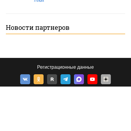
Дума
Новости партнеров
Регистрационные данные
© 2026, Толк — сетевое издание
©
Толк
,
tolknews.ru
Новости Барнаула, Алтайского края и Республики Алтай. Все о