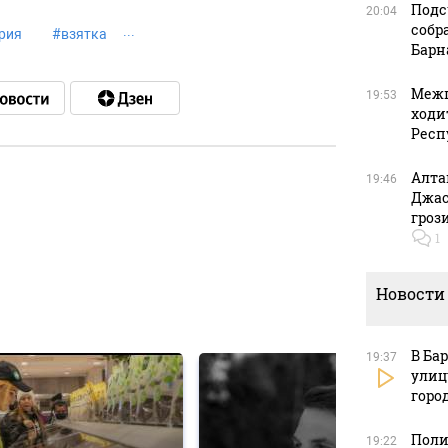
Подс
20:04
собр
рия
#
взятка
Барн
Межп
19:53
ходи
Респ
Алта
19:46
Джас
гроз
в
1
Новости
в
В Ба
19:37
улиц
горо
Поли
19:22