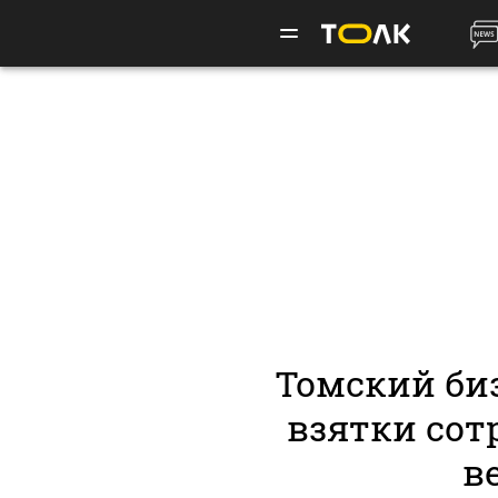
Томский би
взятки сот
в