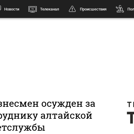
Новости
Телеканал
Происшествия
Пол
знесмен осужден за
руднику алтайской
етслужбы