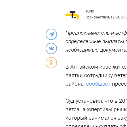
ТОЛК
Происшествия
, 12:34, 27
Предприниматель и ветф
определенные выплаты в
необходимые документы
В Алтайском крае жите
взятки сотруднику вет
района,
сообщает
пресс
Суд установил, что в 2
ветсанэкспертизы рын
который занимался заку
определенную плату оф