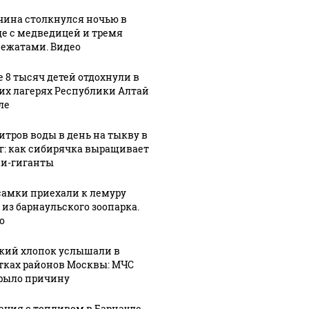
ина столкнулся ночью в
де с медведицей и тремя
ежатами. Видео
е 8 тысяч детей отдохнули в
их лагерях Республики Алтай
ле
литров воды в день на тыкву в
кг: как сибирячка выращивает
и-гиганты
07 августа, 15:19
Экскурсовод
7:07
07 августа, 15:33
1
й
Пенсионер
из
самки приехали к лемуру
 из барнаульского зоопарка.
перехитрил
Кисловодска
о
ли в
мошенников
умер после
х
и передал им
укуса змеи:
кий хлопок услышали в
в
сумку с
семья
тках районов Москвы: МЧС
: МЧС
газетами
рассказала о
рыло причину
ло
вместо 2,4
последних
ация с топливом в Барнауле