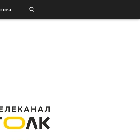
итика