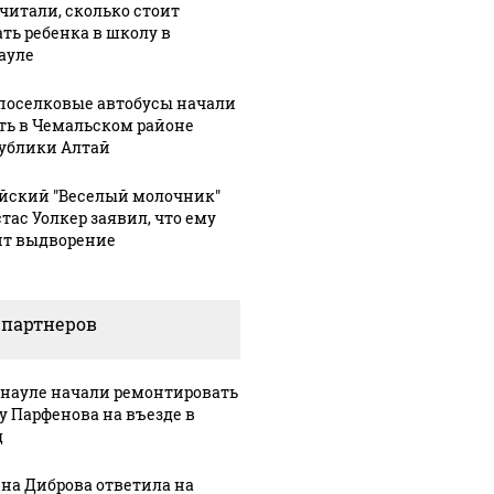
читали, сколько стоит
ать ребенка в школу в
ауле
оселковые автобусы начали
ть в Чемальском районе
ублики Алтай
йский "Веселый молочник"
тас Уолкер заявил, что ему
ит выдворение
 партнеров
рнауле начали ремонтировать
у Парфенова на въезде в
д
на Диброва ответила на