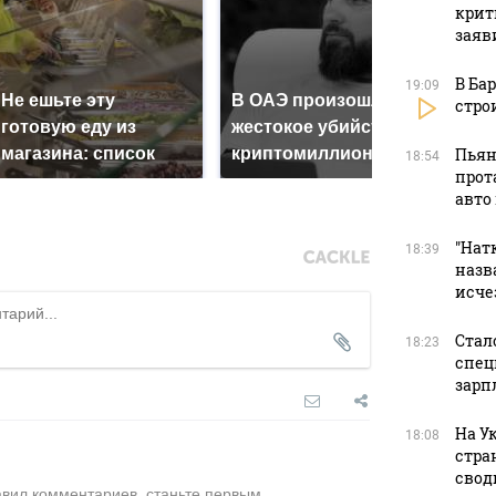
крит
заяв
В Ба
19:09
Не ешьте эту
В ОАЭ произошло
стро
Все 
готовую еду из
жестокое убийство
пад
магазина: список
криптомиллионера
Пьян
Кавк
18:54
прот
авто
"Натк
18:39
назв
исче
Стал
18:23
спец
зарп
На У
18:08
стра
свод
авил комментариев, станьте первым.