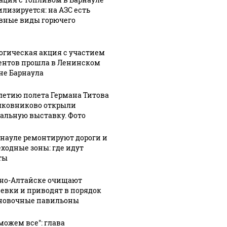
у
млн рублей
часах
илизируется: на АЗС есть
вные виды горючего
огическая акция с участием
ентов прошла в Ленинском
не Барнаула
-летию полета Германа Титова
лковниково открыли
альную выставку. Фото
рнауле ремонтируют дороги и
ходные зоны: где идут
ты
рно-Алтайске очищают
евки и приводят в порядок
новочные павильоны
можем все": глава