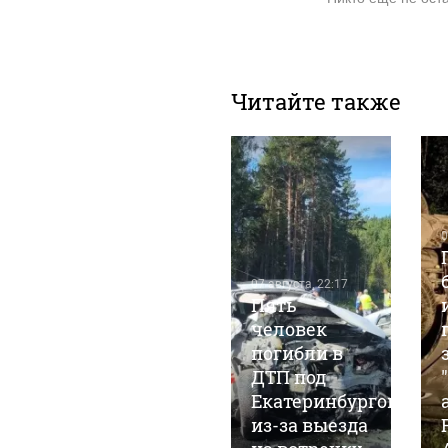
Читайте также
07 августа, 15:19
0
Экскурсовод
из
07 августа, 22:17
Кисловодска
Пять
умер после
человек
укуса змеи:
погибли в
семья
ДТП под
рассказала о
Екатеринбургом
последних
из-за выезда