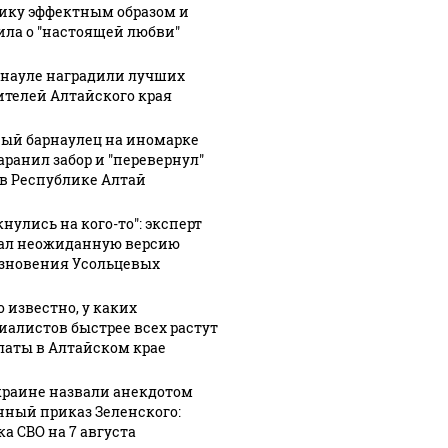
ику эффектным образом и
ила о "настоящей любви"
рнауле наградили лучших
Таких событий не
ителей Алтайского края
новости по
В магази
было с 1945: чего
ению вертолета на
ажиотаж 
ый барнаулец на иномарке
ждать всем нам?
азе: читать здесь
продукта
аранил забор и "перевернул"
 в Республике Алтай
нулись на кого-то": эксперт
ал неожиданную версию
зновения Усольцевых
о известно, у каких
иалистов быстрее всех растут
латы в Алтайском крае
краине назвали анекдотом
нный приказ Зеленского:
ка СВО на 7 августа