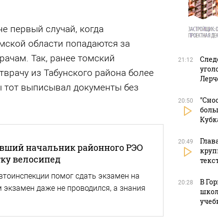
не первый случай, когда
мской области попадаются за
рачам. Так, ранее томский
След
21:12
угол
тврачу из Табунского района более
Лерч
ы тот выписывал документы без
"Сно
20:50
боль
Кубк
Глав
20:49
ывший начальник районного РЭО
круп
ку велосипед
текс
втоинспекции помог сдать экзамен на
В Го
20:28
 экзамен даже не проводился, а знания
школ
учеб