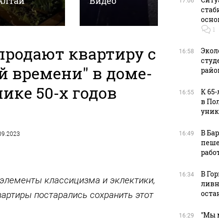
Алтай
Видео
причин
17:06
стаб
осно
1
продают квартиру с
Экол
16:58
студ
й времени" в доме-
райо
ике 50-х годов
К 65
16:55
в По
уник
В Ба
16:49
.09.2023
пеше
рабо
В Го
16:34
элементы классицизма и эклектики,
ливн
оста
вартиры постарались сохранить этот
"Мы 
16:29