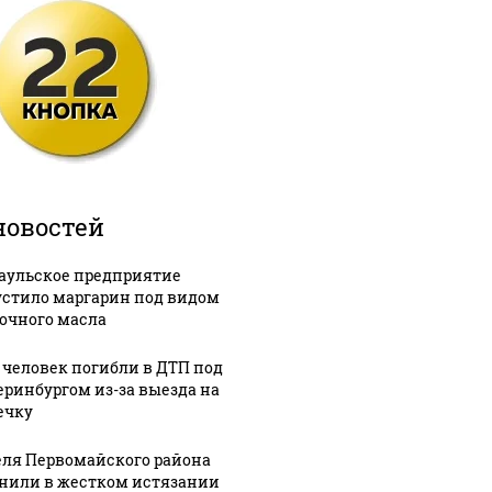
новостей
аульское предприятие
стило маргарин под видом
очного масла
 человек погибли в ДТП под
еринбургом из-за выезда на
ечку
ля Первомайского района
нили в жестком истязании