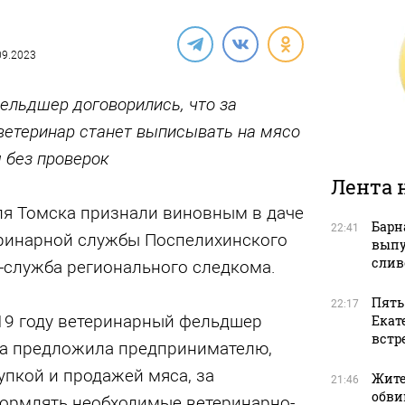
.09.2023
ельдшер договорились, что за
етеринар станет выписывать на мясо
 без проверок
Лента 
ля Томска признали виновным в даче
Барн
22:41
еринарной службы Поспелихинского
выпу
слив
-служба регионального следкома.
Пять
22:17
019 году ветеринарный фельдшер
Екат
встр
ка предложила предпринимателю,
пкой и продажей мяса, за
Жите
21:46
обви
ормлять необходимые ветеринарно-