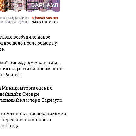
ствие возбудило новое
овное дело после обыска у
ек
ска": о звездном участнике,
ших скоростях и новом этапе
а "Ракеты"
а Минпромторга оценил
нейший в Сибири
тильный кластер в Барнауле
рно-Алтайске прошла приемка
 перед началом нового
ного года