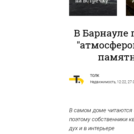
часах
на встречку
В Барнауле 
"атмосферо
памятн
ТОЛК
Недвижимость
, 12:22, 27
В самом доме читаются 
поэтому собственники к
дух и в интерьере