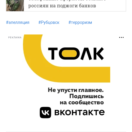
россиян на поджоги банков
#
апелляция
#
Рубцовск
#
терроризм
РЕКЛАМА