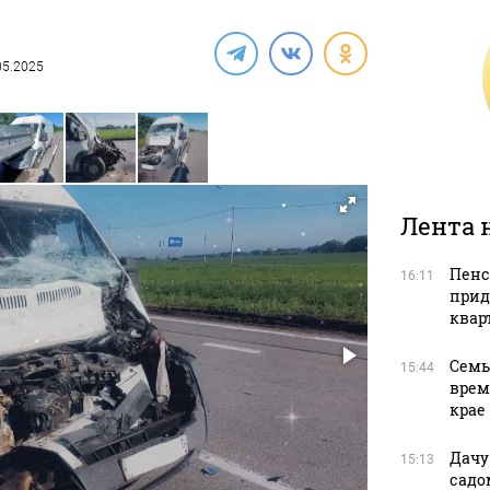
.05.2025
Лента 
Пенс
16:11
прид
квар
Семь
15:44
врем
крае
Дачу
15:13
садо