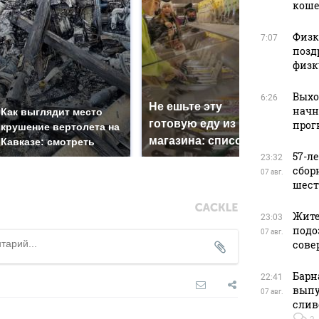
кош
Физку
7:07
позд
физк
Выхо
6:26
Не ешьте эту
В О
начн
Как выглядит место
готовую еду из
жес
прог
крушение вертолета на
магазина: список
кри
Кавказе: смотреть
57-л
23:32
сбор
07 авг.
шест
Жите
23:03
подо
07 авг.
сове
Барн
22:41
выпу
07 авг.
слив
2