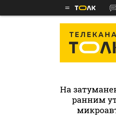
На затумане
ранним у
микроавт