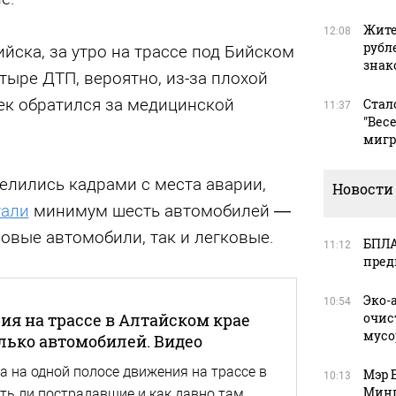
Жите
12:08
рубл
йска, за утро на трассе под Бийском
зна
ыре ДТП, вероятно, из-за плохой
ек обратился за медицинской
Стал
11:37
"Вес
мигр
елились кадрами с места аварии,
Новости
тали
минимум шесть автомобилей —
зовые автомобили, так и легковые.
БПЛА
11:12
пред
Эко-
10:54
ия на трассе в Алтайском крае
очис
мусо
лько автомобилей. Видео
 на одной полосе движения на трассе в
Мэр 
10:13
Минп
сть ли пострадавшие и как давно там