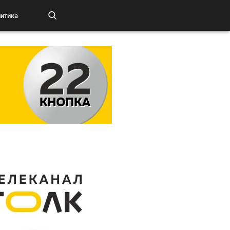
итика