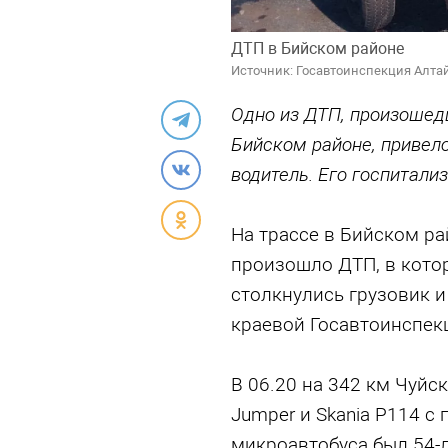
ДТП в Бийском районе
Источник: Госавтоинспекция Алтай
Одно из ДТП, произошедш
Бийском районе, привел
водитель. Его госпитали
На трассе в Бийском р
произошло ДТП, в кото
столкнулись грузовик и
краевой Госавтоинспек
В 06.20 на 342 км Чуйск
Jumper и Skania P114 с
микроавтобуса был 54-л