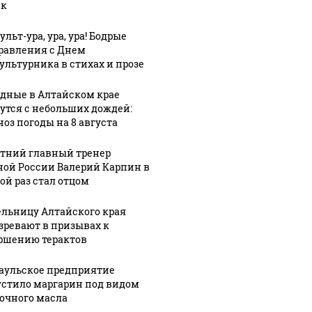
ек
льт-ура, ура, ура! Бодрые
равления с Днем
ультурника в стихах и прозе
дные в Алтайском крае
АЭ произошло
Таких с
утся с небольших дождей:
Все новости по
токое убийство
было с 
ноз погоды на 8 августа
падению вертолета на
птомиллионера
ждать 
Кавказе: читать здесь
етний главный тренер
ной России Валерий Карпин в
ой раз стал отцом
льницу Алтайского края
зревают в призывах к
ршению терактов
аульское предприятие
стило маргарин под видом
очного масла