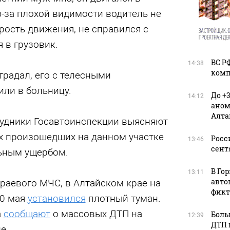
-за плохой видимости водитель не
рость движения, не справился с
 в грузовик.
ВС Р
14:38
комп
традал, его с телесными
ли в больницу.
До +
14:12
аном
Алта
удники Госавтоинспекции выясняют
х произошедших на данном участке
Росс
13:46
сент
ьным ущербом.
В Го
13:11
авто
раевого МЧС, в Алтайском крае на
фикт
20 мая
установился
плотный туман.
а
сообщают
о массовых ДТП на
Боль
12:39
ДТП 
е.