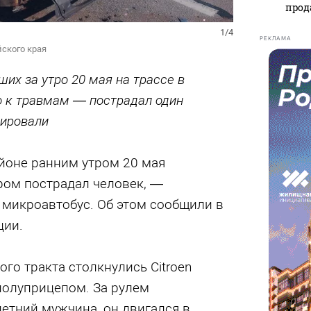
прод
1/4
РЕКЛАМА
ского края
их за утро 20 мая на трассе в
о к травмам — пострадал один
зировали
айоне ранним утром 20 мая
ром пострадал человек, —
 микроавтобус. Об этом сообщили в
ции.
ого тракта столкнулись Citroen
 полуприцепом. За рулем
етний мужчина, он двигался в