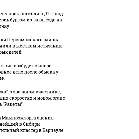
 человек погибли в ДТП под
еринбургом из-за выезда на
ечку
ля Первомайского района
нили в жестком истязании
рых детей
ствие возбудило новое
овное дело после обыска у
ек
08 августа, 9:47
Жильцы
ска": о звездном участнике,
08 августа, 12:08
ших скоростях и новом этапе
Житель
дома в
2:39
а "Ракеты"
я
Бийска
центре
лишился 15
Барнаула
а Минпромторга оценил
ась
тысяч
бьют тревогу
нейший в Сибири
ТП на
рублей после
из-за
тильный кластер в Барнауле
посиделок с
водопада в