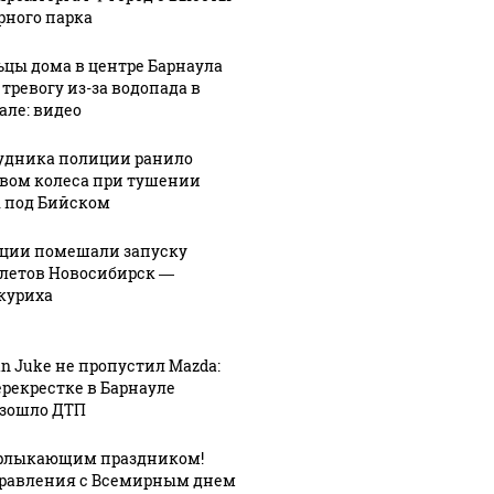
рного парка
цы дома в центре Барнаула
 тревогу из-за водопада в
але: видео
удника полиции ранило
вом колеса при тушении
 под Бийском
ции помешали запуску
летов Новосибирск —
куриха
an Juke не пропустил Mazda:
ерекрестке в Барнауле
зошло ДТП
рлыкающим праздником!
равления с Всемирным днем