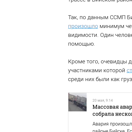
Так, по данным ССМП Би
произошло
минимум чет
видимости. Один челов
помощью.
Кроме того, очевидцы д
участниками которой
с
среди них были как гру
20 мая, 9:14
Массовая авар
собрала неско
Авария произошла
районе Бийске. Е