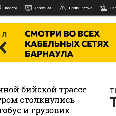
Новости
Телеканал
Происшествия
Пол
нной бийской трассе
тром столкнулись
обус и грузовик