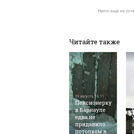
Никто ещё не ост
Читайте также
08 августа, 9:47
Жильцы
дома в
08 августа, 16:11
центре
Пенсионерку
0
Барнаула
в Барнауле
бьют тревогу
едва не
из-за
придавило
водопада в
потолком в