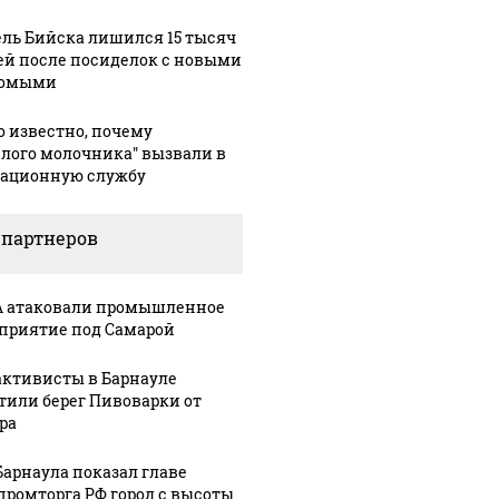
ль Бийска лишился 15 тысяч
ей после посиделок с новыми
комыми
о известно, почему
елого молочника" вызвали в
ационную службу
 партнеров
 атаковали промышленное
приятие под Самарой
активисты в Барнауле
тили берег Пивоварки от
ра
Барнаула показал главе
ромторга РФ город с высоты