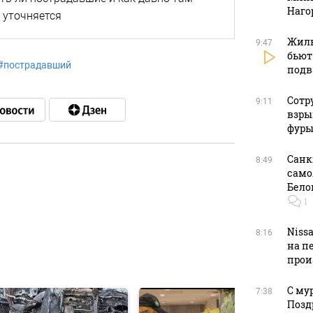
Наго
 уточняется
Жиль
9:47
бьют
#
пострадавший
подв
Сотр
9:11
взры
фуры
Санк
8:49
само
Бело
в
1
Niss
8:16
на п
в
прои
С му
7:38
Позд