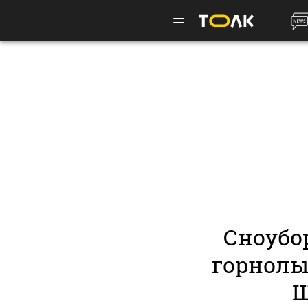
Сноубо
горнолы
Ш