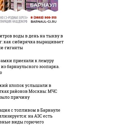
литров воды в день на тыкву в
кг: как сибирячка выращивает
и-гиганты
самки приехали к лемуру
 из барнаульского зоопарка.
о
кий хлопок услышали в
тках районов Москвы: МЧС
рыло причину
ация с топливом в Барнауле
илизируется: на АЗС есть
вные виды горючего