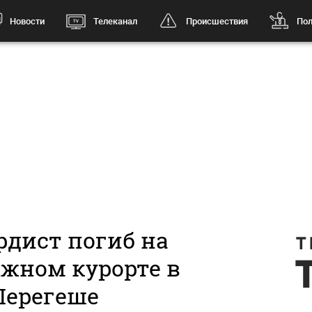
Новости
Телеканал
Происшествия
Пол
рдист погиб на
жном курорте в
ерегеше