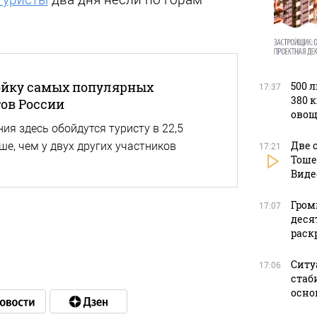
ойку самых популярных
500 
17:37
380 
ов России
овощ
ия здесь обойдутся туристу в 22,5
Две 
ше, чем у двух других участников
17:21
Тоше
Виде
Гром
17:07
деся
раск
Ситу
17:06
стаб
осно