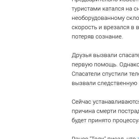
туристами катался на с
необорудованному скло
скорость и врезался в 
потеряв сознание.
Друзья вызвали спасате
первую помощь. Однако
Спасатели спустили те
вызвали следственную 
Сейчас устанавливаютс
причина смерти постра
будет принято процесс
Ранее "Толк" писал, что