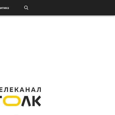
итика