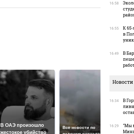
Экол
16:58
студ
райо
К 65
16:55
в
в По
уник
В Ба
16:49
в
пеше
рабо
Новости
В Го
16:34
ливн
оста
В ОАЭ произошло
"Мы 
Так
16:29
Все новости по
Минп
жестокое убийство
был
падению вертолета на