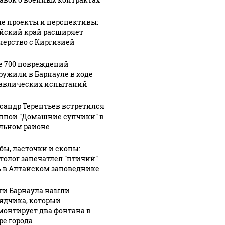
е проекты и перспективы:
йский край расширяет
нерство с Киргизией
е 700 повреждений
ружили в Барнауле в ходе
авлических испытаний
сандр Терентьев встретился
уппой "Домашние супчики" в
льном районе
бы, ласточки и скопы:
толог запечатлел "птичий"
 в Алтайском заповеднике
ти Барнаула нашли
ядчика, который
монтирует два фонтана в
ре города