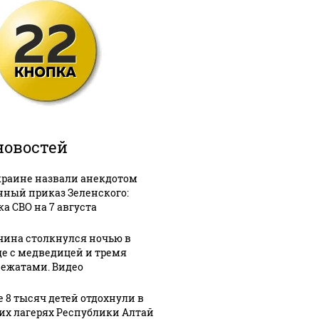
новостей
краине назвали анекдотом
нный приказ Зеленского:
ка СВО на 7 августа
ина столкнулся ночью в
де с медведицей и тремя
ежатами. Видео
е 8 тысяч детей отдохнули в
их лагерях Республики Алтай