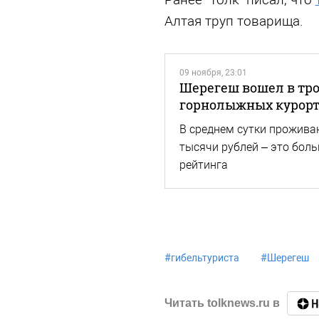
Алтая труп товарища.
09 ноября, 23:01
Шерегеш вошел в тр
горнолыжных курорт
В среднем сутки проживан
тысячи рублей – это боль
рейтинга
#
гибельтуриста
#
Шерегеш
Читать tolknews.ru в