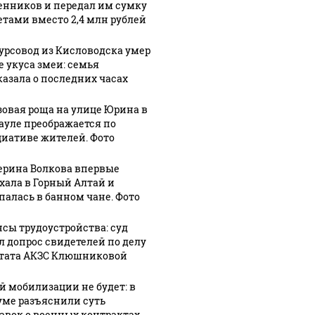
нников и передал им сумку
автомобиле
FPV-дрона
зетами вместо 2,4 млн рублей
урсовод из Кисловодска умер
е укуса змеи: семья
казала о последних часах
зовая роща на улице Юрина в
ауле преображается по
иативе жителей. Фото
ерина Волкова впервые
хала в Горный Алтай и
палась в банном чане. Фото
сы трудоустройства: суд
л допрос свидетелей по делу
тата АКЗС Клюшниковой
й мобилизации не будет: в
уме разъяснили суть
авок о военных контрактах