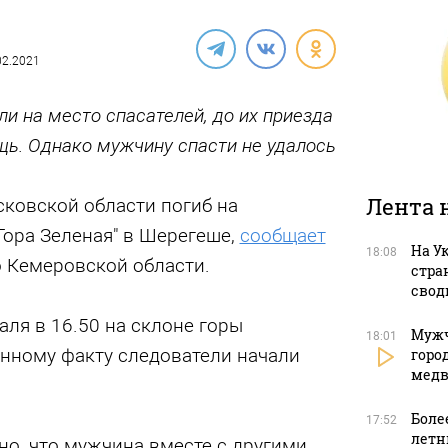
.02.2021
и на место спасателей, до их приезда
ь. Однако мужчину спасти не удалось
Лента 
сковской области погиб на
Гора Зеленая" в Шерегеше,
сообщает
На У
18:08
о Кемеровской области.
стра
свод
ля в 16.50 на склоне горы
Мужч
18:01
анному факту следователи начали
горо
медв
Боле
17:52
летн
но, что мужчина вместе с другими