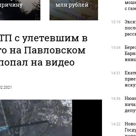
моше
причину
млн рублей
часах
с га
Экск
15:19
посл
ТП с улетевшим в
расс
то на Павловском
Бере
15:04
Барн
попал на видео
иниц
Екат
14:51
прие
иску
.02.2021
Нюан
14:36
нача
депу
Ново
14:22
Госд
попр