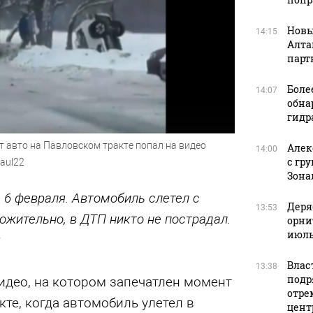
Новы
14:15
Алта
парт
Боле
14:07
обна
гидр
 авто на Павловском тракте попал на видео
Алек
14:00
с гр
aul22
Зона
 6 февраля. Автомобиль слетел с
Деря
13:53
ожительно, в ДТП никто не пострадал.
орни
июль
я
Влас
13:38
подр
идео, на котором запечатлен момент
отре
те, когда автомобиль улетел в
цент