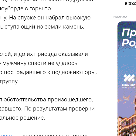
в ию
ноуборде с горы по
ну. На спуске он набрал высокую
РЕКЛАМА
выступающий из земли камень,
лей, и до их приезда оказывали
 мужчину спасти не удалось.
ло пострадавшего к подножию горы,
группу.
я обстоятельства произошедшего,
давшего. По результатам проверки
уальное решение.
туристы
два дня несли по горам