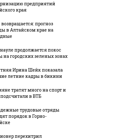
рнизацию предприятий
ть всем нам?
подожг
продукта: что купить?
йского края
 возвращается: прогноз
ды в Алтайском крае на
одные
рнауле продолжается покос
ы на городских зеленых зонах
етняя Ирина Шейк показала
чие летние кадры в бикини
5:19
овод
ияне тратят много на спорт и
07 августа, 13:24
 подсчитали в ВТБ
одска
Четырехлетний
07 августа, 12:28
сле
мальчик
Автомобиль
дежные трудовые отряды
меи:
погиб после
с врио главы
дят порядок в Горно-
нескольких
Шебекинского
йске
ала о
часов в
округа попал
ионер перехитрил
них
раскаленном
под атаку