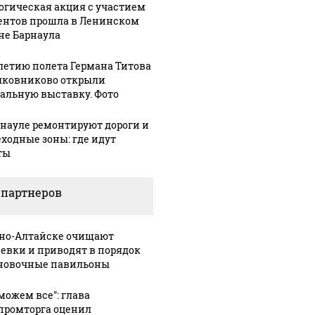
огическая акция с участием
ентов прошла в Ленинском
не Барнаула
-летию полета Германа Титова
лковниково открыли
альную выставку. Фото
рнауле ремонтируют дороги и
ходные зоны: где идут
ты
 партнеров
рно-Алтайске очищают
евки и приводят в порядок
новочные павильоны
СМИ: В 
можем все": глава
их событий не
полице
В магазинах России
ромторга оценил
о с 1945: чего
машину
ажиотаж из-за этого