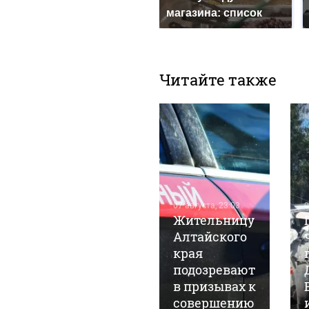
магазина: список
Читайте также
07 августа, 15:33
Пенсионер
07 августа, 23:03
0
перехитрил
Жительницу
мошенников
Алтайского
и передал им
края
сумку с
подозревают
газетами
в призывах к
вместо 2,4
совершению