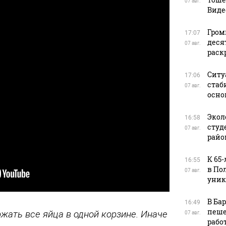
07 авг.
Виде
Гром
17:07
деся
07 авг.
раск
Ситу
17:06
стаб
07 авг.
осно
Экол
16:58
студ
07 авг.
райо
К 65
16:55
в По
07 авг.
уник
В Ба
16:49
пеше
ржать все яйца в одной корзине. Иначе
07 авг.
рабо