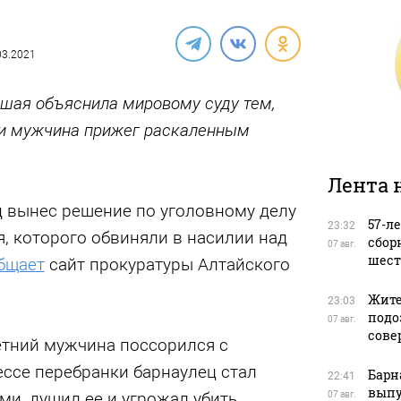
.03.2021
шая объяснила мировому суду тем,
ии мужчина прижег раскаленным
Лента 
д вынес решение по уголовному делу
57-л
23:32
, которого обвиняли в насилии над
сбор
07 авг.
шест
бщает
сайт прокуратуры Алтайского
Жите
23:03
подо
07 авг.
сове
етний мужчина поссорился с
ссе перебранки барнаулец стал
Барн
22:41
выпу
ми, душил ее и угрожал убить.
07 авг.