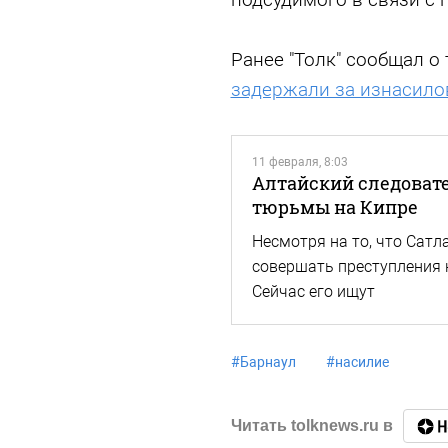
Ранее "Толк" сообщал о 
задержали за изнасило
11 февраля, 8:03
Алтайский следовате
тюрьмы на Кипре
Несмотря на то, что Сатл
совершать преступления н
Сейчас его ищут
#
Барнаул
#
насилие
Читать tolknews.ru в