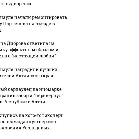
ит выдворение
ть всем нам?
подожг
продукта: что купить?
рнауле начали ремонтировать
у Парфенова на въезде в
д
на Диброва ответила на
ику эффектным образом и
ила о "настоящей любви"
рнауле наградили лучших
ителей Алтайского края
8:01
07 августа, 17:07
07 августа, 15:33
ый барнаулец на иномарке
а
Громкий
Пенсионер
аранил забор и "перевернул"
улся
хлопок
перехитрил
 в Республике Алтай
в
услышали в
мошенников
десятках
и передал им
нулись на кого-то": эксперт
ицей
районов
сумку с
ал неожиданную версию
зновения Усольцевых
Москвы: МЧС
газетами
атами.
раскрыло
вместо 2,4