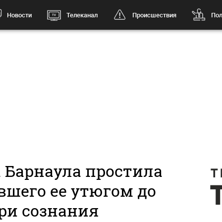
Новости
Телеканал
Происшествия
Пол
 Барнаула простила
вшего ее утюгом до
ри сознания