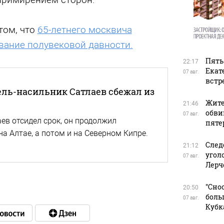
том, что
65-летнего москвича
вание полувековой давности.
Пять
22:17
Екат
07 авг.
встр
ль-насильник Сатлаев сбежал из
Жите
21:46
обви
07 авг.
аев отсидел срок, он продолжил
пяте
а Алтае, а потом и на Северном Кипре.
След
21:12
угол
07 авг.
Лерч
"Сно
20:50
боль
07 авг.
Кубк