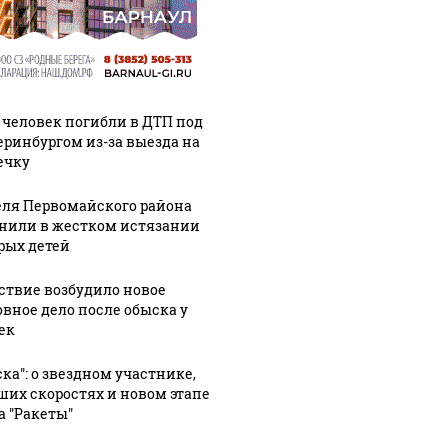
 человек погибли в ДТП под
еринбургом из-за выезда на
ечку
ля Первомайского района
нили в жестком истязании
рых детей
ствие возбудило новое
овное дело после обыска у
ек
ска": о звездном участнике,
ших скоростях и новом этапе
а "Ракеты"