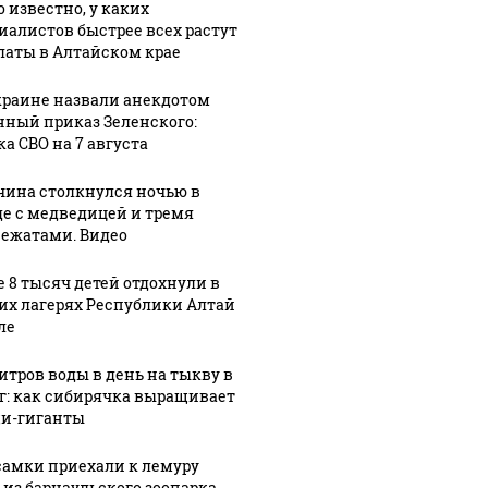
о известно, у каких
причину
млн рублей
иалистов быстрее всех растут
латы в Алтайском крае
краине назвали анекдотом
нный приказ Зеленского:
ка СВО на 7 августа
ина столкнулся ночью в
де с медведицей и тремя
ежатами. Видео
е 8 тысяч детей отдохнули в
их лагерях Республики Алтай
ле
литров воды в день на тыкву в
кг: как сибирячка выращивает
и-гиганты
самки приехали к лемуру
 из барнаульского зоопарка.