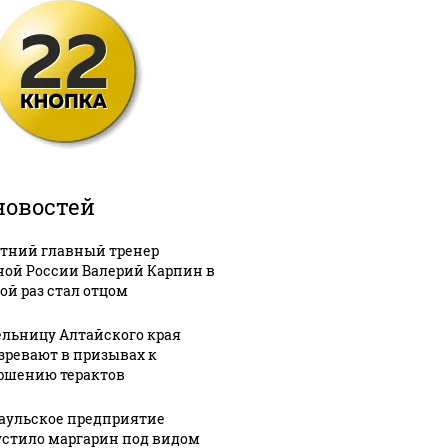
новостей
етний главный тренер
ной России Валерий Карпин в
ой раз стал отцом
льницу Алтайского края
зревают в призывах к
ршению терактов
аульское предприятие
стило маргарин под видом