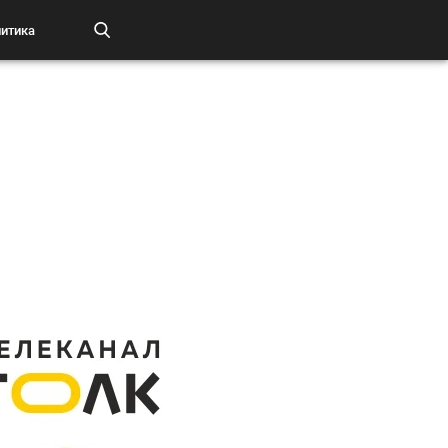
итика