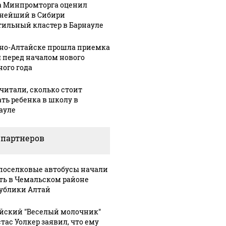
а Минпромторга оценил
нейший в Сибири
тильный кластер в Барнауле
рно-Алтайске прошла приемка
 перед началом нового
ного года
читали, сколько стоит
ать ребенка в школу в
ауле
 партнеров
оселковые автобусы начали
ть в Чемальском районе
ублики Алтай
СМИ: В 
йский "Веселый молочник"
их событий не
полице
В магазинах России
тас Уолкер заявил, что ему
о с 1945: чего
машину
ажиотаж из-за этого