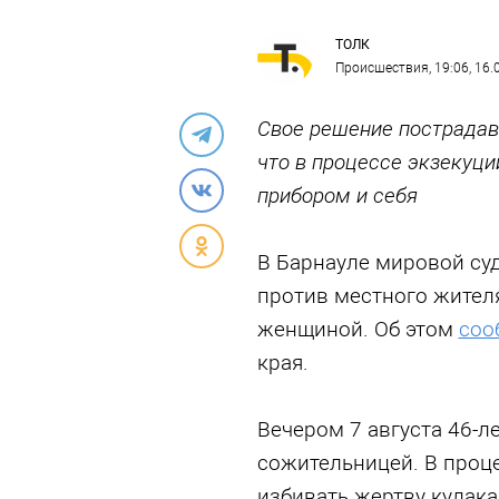
ТОЛК
Происшествия
, 19:06, 16
Свое решение пострадав
что в процессе экзекуц
прибором и себя
В Барнауле мировой су
против местного жителя
женщиной. Об этом
соо
края.
Вечером 7 августа 46-л
сожительницей. В проце
избивать жертву кулака