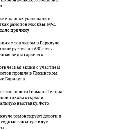
о
кий хлопок услышали в
тках районов Москвы: МЧС
рыло причину
ация с топливом в Барнауле
илизируется: на АЗС есть
вные виды горючего
огическая акция с участием
ентов прошла в Ленинском
не Барнаула
-летию полета Германа Титова
лковниково открыли
альную выставку. Фото
рнауле ремонтируют дороги и
ходные зоны: где идут
ты