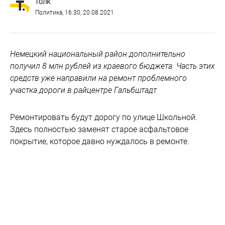
ТОЛК
Политика
, 16:30, 20.08.2021
Немецкий национальный район дополнительно
получил 8 млн рублей из краевого бюджета. Часть этих
средств уже направили на ремонт проблемного
участка дороги в райцентре Гальбштадт
Ремонтировать будут дорогу по улице Школьной.
Здесь полностью заменят старое асфальтовое
покрытие, которое давно нуждалось в ремонте.
Участок, где будут проводиться работы, 19 августа
осмотрели секретарь Регионального отделения
партии "Единая Россия", председатель АКЗС
Александр Романенко и депутат фракции "Единая
Россия", председатель комитета АКЗС по правовой