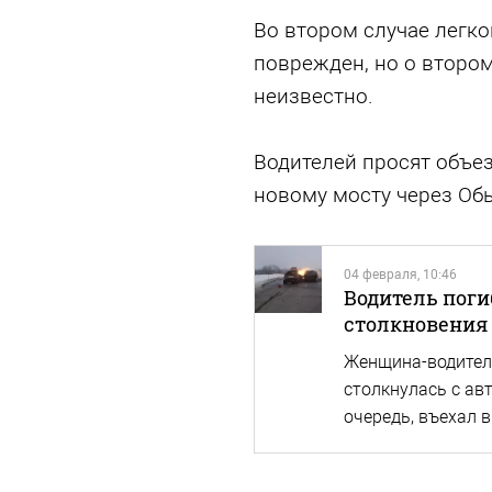
Во втором случае легк
поврежден, но о втором
неизвестно.
Водителей просят объе
новому мосту через Обь
04 февраля, 10:46
Водитель поги
столкновения 
Женщина-водитель
столкнулась с ав
очередь, въехал 