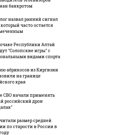
нан банкротом
лог назвал ранний сигнал
, который часто остается
амеченным
рочаке Республики Алтай
дут "Солопские игры" с
ональными видами спорта
ию абрикосов из Киргизии
новили на границе
йского края
не СВО начали применять
й российский дрон
далак"
читали размер средней
ии по старости в России в
году