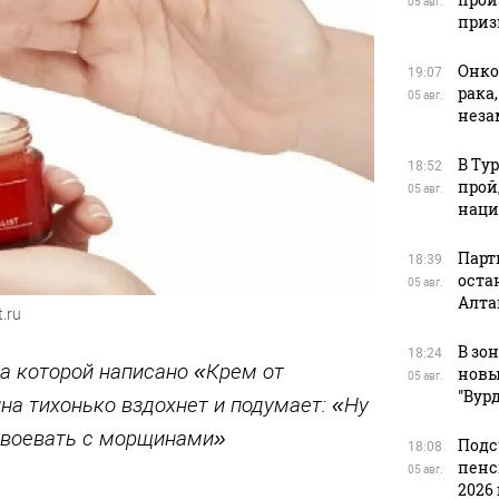
05 авг.
приз
Онко
19:07
рака
05 авг.
нез
В Ту
18:52
прой
05 авг.
наци
Парт
18:39
оста
05 авг.
Алта
.ru
В зо
18:24
на которой написано «Крем от
новы
05 авг.
"Вур
а тихонько вздохнет и подумает: «Ну
 воевать с морщинами»
Подс
18:08
пенс
05 авг.
2026 