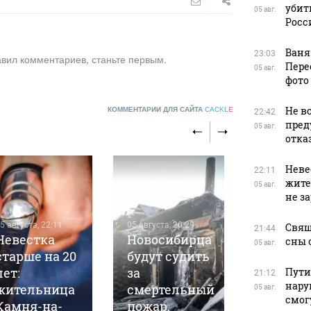
убит
05 авг.
Росс
Ваня
23:03
авил комментариев, станьте первым.
Пере
05 авг.
фото
Не в
КОММЕНТАРИИ ДЛЯ САЙТА
CACKL
E
22:42
пред
05 авг.
отказ
Неве
22:11
жите
05 авг.
не з
5 августа, 22:11
05 августа, 20:29
Свящ
21:44
Невестка
Новосибирца
сны 
05 авг.
старше на 20
будут судить
лет:
за
Пути
21:12
нару
жительница
смертельный
05 авг.
05 августа, 1
смог
Камня-на-
пожар,
При пож