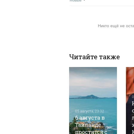
Новые
Никто ещё не ост
Читайте также
0
05 августа, 15:47
1
05 августа, 23:32
Барнаульский
6 августа в
маньяк
Таиланде
Виталий
простятся с