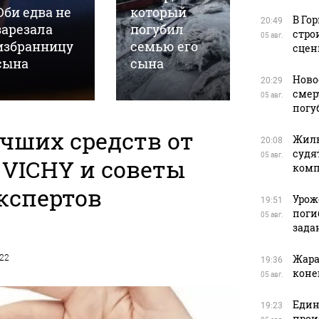
Оби едва не
который
гаражн
В Го
20:49
зарезала
погубил
боксах 
стро
05 авг.
избранницу
семью его
пожило
сцен
сына
сына
барнаул
Ново
20:29
смер
05 авг.
погу
учших средств от
Жиль
20:08
судя
05 авг.
VICHY и советы
ком
кспертов
Урож
19:51
поги
05 авг.
зада
Жара
022
19:36
коне
05 авг.
Един
19:23
прои