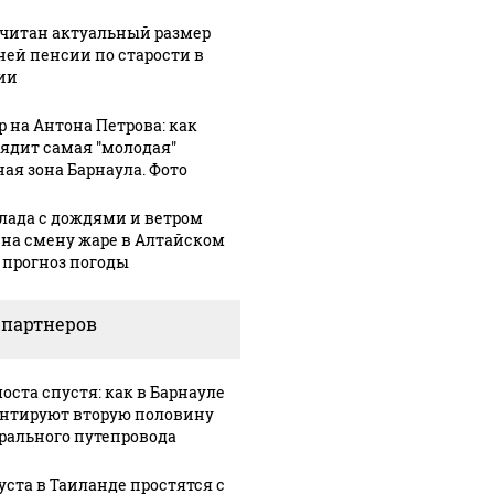
читан актуальный размер
ней пенсии по старости в
ии
р на Антона Петрова: как
ядит самая "молодая"
ная зона Барнаула. Фото
В ОАЭ произошло
 выглядит место
Все ново
лада с дождями и ветром
жестокое убийство
шение вертолета на
падению
 на смену жаре в Алтайском
криптомиллионера
азе: смотреть
Кавказе:
: прогноз погоды
 партнеров
оста спустя: как в Барнауле
нтируют вторую половину
рального путепровода
густа в Таиланде простятся с