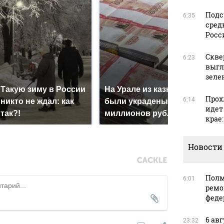
Подс
6:35
сред
Росс
Скве
6:23
выгл
зеле
Такую зиму в России
На Урале из казны
Как
Прох
6:14
никто не ждал: как
были украдены 18
кру
идет
так?!
миллионов рублей
Кавк
крае
Новости
Полм
6:01
ремо
феде
6 ав
23:32