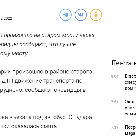
.02.2022
П произошло на старом мосту через
чевидцы сообщают, что лучше
вому мосту
Лента 
арии произошло в районе старого
В ис
8:04
а ДТП движение транспорта по
снес
дом:
труднено, сообщают очевидцы в
Окол
7:51
улич
сами
ка въехала под автобус. От удара
шки оказалась смята.
Поср
7:39
мэра