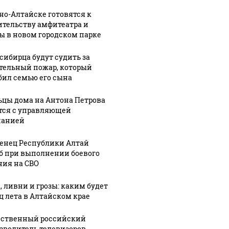
ых
спасли из
Манишин
рно-Алтайске готовятся к
погиб
Оби после
просится на
ительству амфитеатра и
й
переворота
СВО из
ы в новом городском парке
ец
сапборда
колонии
сибирца будут судить за
тельный пожар, который
бил семью его сына
цы дома на Антона Петрова
тся с управляющей
панией
енец Республики Алтай
б при выполнении боевого
ния на СВО
, ливни и грозы: каким будет
ц лета в Алтайском крае
ственный российский
зводитель телевизоров