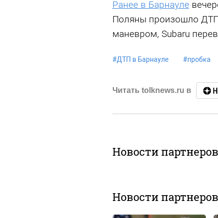
Ранее в Барнауле
вечер
Поляны произошло ДТП 
маневром, Subaru перев
#
ДТП в Барнауле
#
пробка
Читать tolknews.ru в
Новости партнеро
Новости партнеро