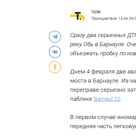
ТОЛК
Происшествия
, 13:44, 04
Сразу два серьезных ДТ
реку Обь в Барнауле. О
объезжать пробку по но
Днем 4 февраля две ав
моста в Барнауле. Из-з
переправе серьезно за
паблике
Barnaul 22
.
В первом случае иномар
передняя часть легкову