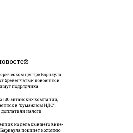
новостей
торическом центре Барнаула
ут бревенчатый довоенный
 ищут подрядчика
о 130 алтайских компаний,
енных в "бумажном НДС",
 доплатили налоги
едник из дела бывшего вице-
 Барнаула покинет колонию