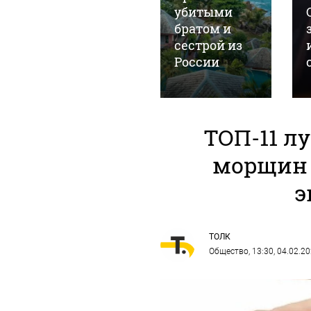
Манишин
убитыми
просится на
братом и
СВО из
сестрой из
колонии
России
ТОП-11 л
морщин 
э
ТОЛК
Общество
, 13:30, 04.02.2