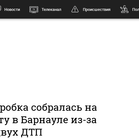
Новости
Телеканал
Происшествия
Пол
робка собралась на
у в Барнауле из-за
двух ДТП