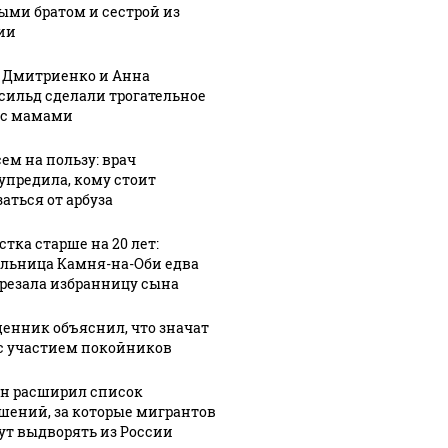
ыми братом и сестрой из
ии
 Дмитриенко и Анна
сильд сделали трогательное
 с мамами
сем на пользу: врач
упредила, кому стоит
аться от арбуза
стка старше на 20 лет:
льница Камня-на-Оби едва
арезала избранницу сына
енник объяснил, что значат
с участием покойников
05 августа, 17:04
1
05 августа, 15:47
1
Супругов с
Барнаульский
н расширил список
шений, за которые мигрантов
двухлетней
маньяк
7:36
ут выдворять из России
аре в
дочкой
Виталий