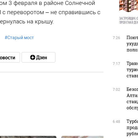
ом 3 февраля в районе Солнечной
с переворотом – не справившись с
ернулась на крышу.
Поют
#
Старый мост
7:26
ухуд
поло
Тран
7:17
тури
став
Безо
7:02
в
Алта
стан
обсл
Турб
6:48
в
прод
рубл