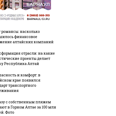
 романсы: насколько
шилось финансовое
жение алтайских компаний
сформация отрасли: на какие
стические проекты делает
ку Республика Алтай
пасность и комфорт: в
йском крае появился
дарт транспортного
уживания
азу с собственным пляжем
ают в Горном Алтае за 100 млн
ей. Фото