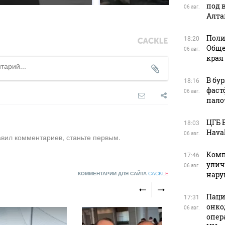
под 
06 авг.
Алта
Поли
18:20
Обще
06 авг.
края
В бу
18:16
фаст
06 авг.
пало
ЦГБ 
18:03
Haval
06 авг.
авил комментариев, станьте первым.
Комп
17:46
улич
06 авг.
нар
КОММЕНТАРИИ ДЛЯ САЙТА
CACKL
E
Паци
17:31
онко
06 авг.
опер