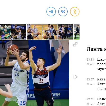
Лента 
Школ
23:33
посл
06 авг.
муж
Ране
23:07
Алта
06 авг.
пьян
Пенс
22:41
Алта
06 авг.