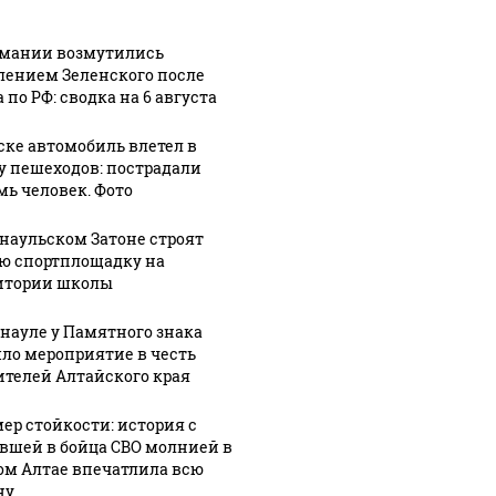
рмании возмутились
лением Зеленского после
 по РФ: сводка на 6 августа
31 июля, 16:37
Директор
30 июля, 17:57
"Алтайэнерго"
В Республике
ске автомобиль влетел в
2:22
у пешеходов: пострадали
ий
возглавил
Алтай
мь человек. Фото
ский
алтайскую
провели
т
федерацию
первую
рнаульском Затоне строят
футбола
тренировку
ю спортплощадку на
вместо
по следж-
итории школы
ия
Смертина
хоккею
рнауле у Памятного знака
ло мероприятие в честь
ителей Алтайского края
ер стойкости: история с
вшей в бойца СВО молнией в
ом Алтае впечатлила всю
ну