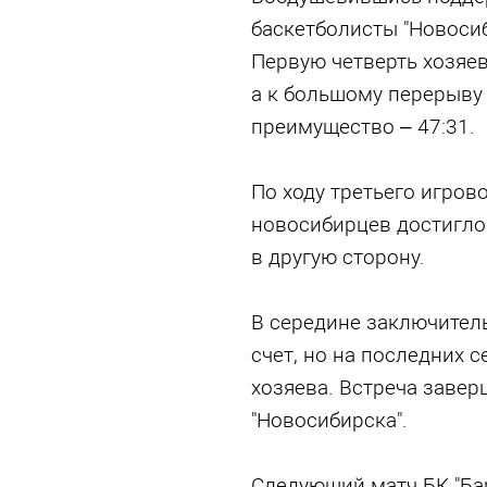
баскетболисты "Новосиб
Первую четверть хозяев
а к большому перерыву
преимущество – 47:31.
По ходу третьего игров
новосибирцев достигло 
в другую сторону.
В середине заключител
счет, но на последних 
хозяева. Встреча завер
"Новосибирска".
Следующий матч БК "Ба