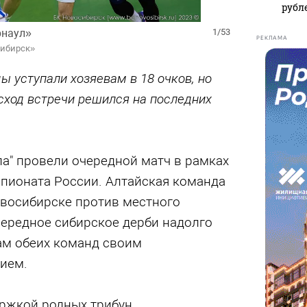
рубл
рнаул»
1/53
РЕКЛАМА
сибирск»
ы уступали хозяевам в 18 очков, но
сход встречи решился на последних
а" провели очередной матч в рамках
пионата России. Алтайская команда
овосибирске против местного
чередное сибирское дерби надолго
м обеих команд своим
ием.
жкой родных трибун,