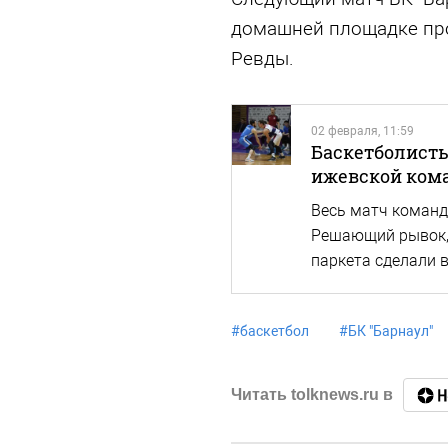
домашней площадке пр
Ревды.
02 февраля, 11:59
Баскетболисты
ижевской кома
Весь матч команд
Решающий рывок, 
паркета сделали в
#
баскетбол
#
БК "Барнаул"
Читать tolknews.ru в