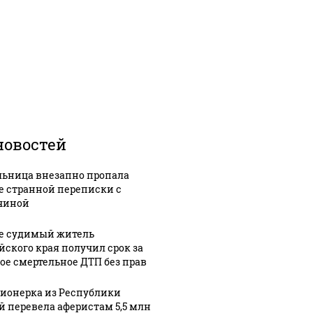
новостей
ьница внезапно пропала
е странной переписки с
чиной
е судимый житель
йского края получил срок за
ое смертельное ДТП без прав
ионерка из Республики
й перевела аферистам 5,5 млн