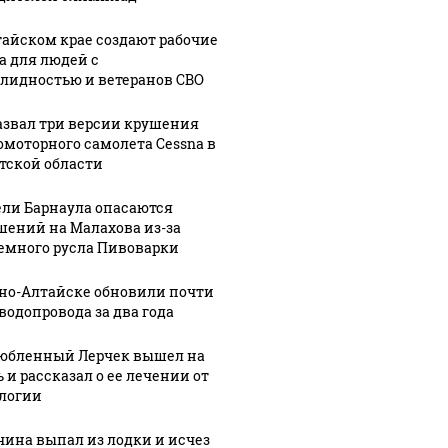
тайском крае создают рабочие
а для людей с
лидностью и ветеранов СВО
азвал три версии крушения
омоторного самолета Cessna в
тской области
ли Барнаула опасаются
шений на Малахова из-за
емного русла Пивоварки
рно-Алтайске обновили почти
 водопровода за два года
юбленный Лерчек вышел на
СМИ: В 
 и рассказал о ее лечении от
их событий не
полице
логии
В магазинах России
о с 1945: чего
машину
ажиотаж из-за этого
ть всем нам?
подожг
продукта: что купить?
ина выпал из лодки и исчез