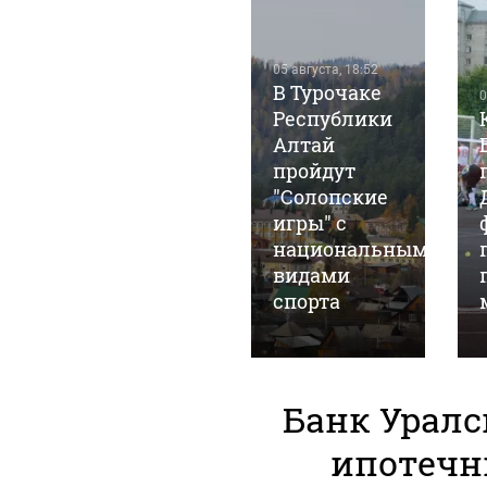
05 августа, 18:52
В Турочаке
0
Республики
30 июля, 17:57
"
В Республике
Алтай
Алтай
пройдут
провели
"Солопские
первую
игры" с
тренировку
национальными
по следж-
видами
хоккею
спорта
Банк Уралс
ипотечн