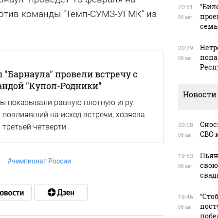
"Бил
20:51
отив команды "Темп-СУМЗ-УГМК" из
прое
06 авг.
сем
Нетр
20:29
попа
06 авг.
Респ
 "Барнаула" провели встречу с
ндой "Купол-Родники"
Новости
ы показывали равную плотную игру.
повлиявший на исход встречи, хозяева
Снос
20:08
 третьей четверти
СВО 
06 авг.
Пьян
19:53
#
чемпионат России
свою
06 авг.
свад
"Сто
19:46
пост
06 авг.
побе