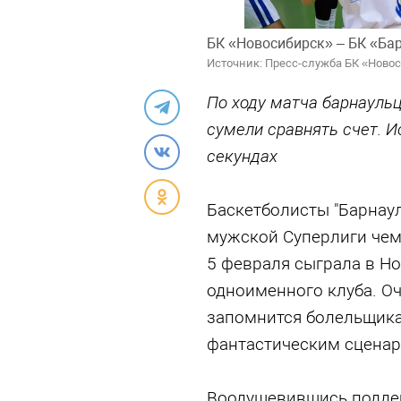
БК «Новосибирск» – БК «Ба
Источник: Пресс-служба БК «Ново
По ходу матча барнаульц
сумели сравнять счет. И
секундах
Баскетболисты "Барнаул
мужской Суперлиги чем
5 февраля сыграла в Н
одноименного клуба. О
запомнится болельщика
фантастическим сценар
Воодушевившись поддер