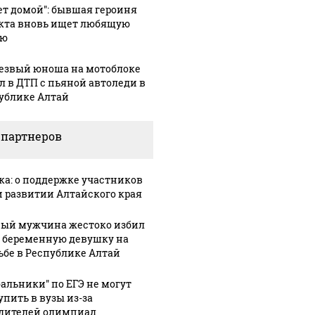
ет домой": бывшая героиня
кта вновь ищет любящую
ью
езвый юноша на мотоблоке
л в ДТП с пьяной автоледи в
ублике Алтай
 партнеров
ка: о поддержке участников
и развитии Алтайского края
ый мужчина жестоко избил
 беременную девушку на
ьбе в Республике Алтай
бальники" по ЕГЭ не могут
упить в вузы из-за
дителей олимпиад