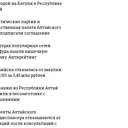
водой на Катуни в Республике
й
тические партии и
ственная палата Алтайского
 подписали соглашение
ргерах популярных сетей
фуда нашли кишечную
чку. Антирейтинг
Бийска отказалась от закупки
 H3 за 3,45 млн рублей
анию из Республики Алтай
или в лесозаготовке с
ушениями
енты Алтайского
диспансера отказываются от
аций после консультаций с