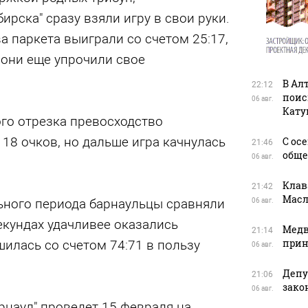
ирска" сразу взяли игру в свои руки.
а паркета выиграли со счетом 25:17,
 они еще упрочили свое
В Ал
22:12
поис
06 авг.
Кату
ого отрезка превосходство
18 очков, но дальше игра качнулась
С ос
21:46
обще
06 авг.
Клав
21:42
Масл
ьного периода барнаульцы сравняли
06 авг.
секундах удачливее оказались
Медв
21:14
прин
шилась со счетом 74:71 в пользу
06 авг.
Депу
21:06
зако
06 авг.
рнаул" проведет 15 февраля на