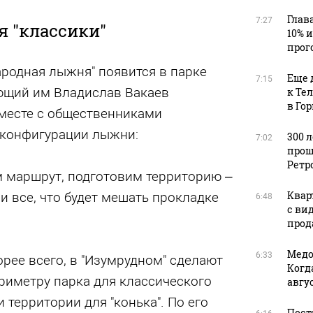
Глав
7:27
я "классики"
10% 
прог
ародная лыжня" появится в парке
Еще 
7:15
ющий им Владислав Вакаев
к Те
в Го
 вместе с общественниками
 конфигурации лыжни:
300 
7:02
прош
Ретр
м маршрут, подготовим территорию –
Квар
 и все, что будет мешать прокладке
6:48
с ви
прода
Медо
6:33
орее всего, в "Изумрудном" сделают
Когд
риметру парка для классического
авгус
и территории для "конька". По его
Пост