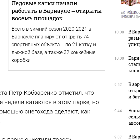
Ледовые катки начали
работать в Барнауле – открыты
восемь площадок
Всего в зимний сезон 2020-2021 в
В Ба
10:08
Барнауле планируют открыть 74
разм
улиц
спортивных объекта – по 21 катку и
лыжной базе, а также 32 хоккейные
Барн
10:00
коробки
стал
конк
В аэ
9:52
откр
та Петр Кобзаренко отметил, что
и ба
 недели катаются в этом парке, но
Боль
мощью снегохода сделают, как
9:44
сель
.
авто
В Ба
9:37
 в парке очистили трассу