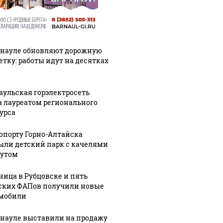
рнауле обновляют дорожную
етку: работы идут на десятках
аульская горэлектросеть
а лауреатом регионального
урса
ропорту Горно-Алтайска
ыли детский парк с качелями
тутом
ница в Рубцовске и пять
ских ФАПов получили новые
мобили
рнауле выставили на продажу