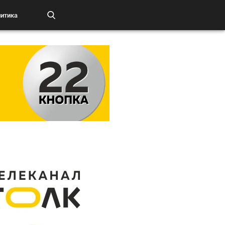
итика