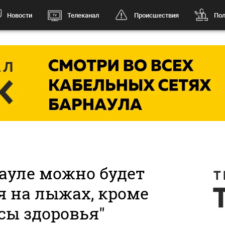
Новости
Телеканал
Происшествия
Пол
науле можно будет
я на лыжах, кроме
сы здоровья"