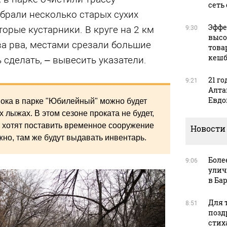
сеть
брали несколько старых сухих
Эффе
торые кустарники. В круге на 2 км
9:30
высо
а рва, местами срезали большие
това
кешб
ь сделать, – вывесить указатели.
21 го
9:21
Алта
Евдо
пока в парке "Юбилейный" можно будет
х лыжах. В этом сезоне проката не будет,
е хотят поставить временное сооружение
Новости
но, там же будут выдавать инвентарь.
Боле
9:06
улич
в Ба
Для т
8:51
позд
стих