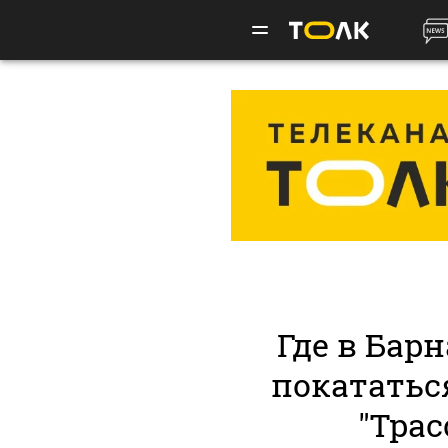
Где в Бар
покататьс
"Трас