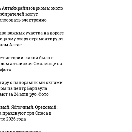
а Алтайкрайизбиркома: около
избирателей могут
олосовать электронно
два важных участка на дороге
лецкому озеру отремонтируют
рном Алтае
лет истории: какой была в
лом алтайская Смоленщина.
офото
тиру с панорамными окнами
дом на центр Барнаула
ют за 24 млн руб. Фото
вый, Яблочный, Ореховый.
а празднуют три Спаса в
те 2026 года
епенно становится