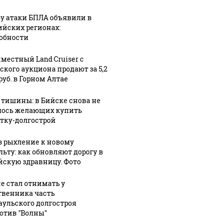
зу атаки БПЛА объявили в
ийских регионах:
обности
местный Land Cruiser с
ского аукциона продают за 5,2
руб. в Горном Алтае
 тишины: в Бийске снова не
ось желающих купить
тку-долгострой
з рыхление к новому
льту: как обновляют дорогу в
йскую здравницу. Фото
не стал отнимать у
твенника часть
аульского долгостроя
отив "Волны"