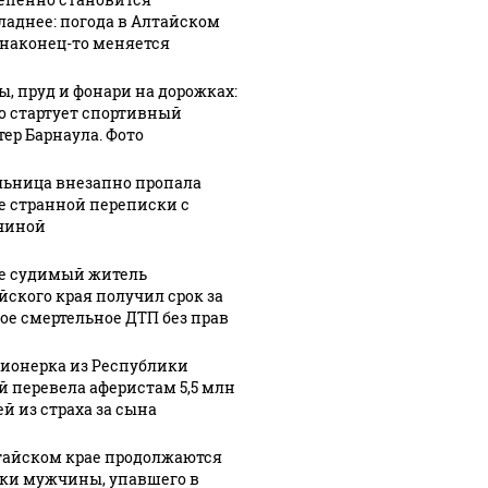
ладнее: погода в Алтайском
 наконец-то меняется
ы, пруд и фонари на дорожках:
го стартует спортивный
тер Барнаула. Фото
ьница внезапно пропала
е странной переписки с
чиной
е судимый житель
йского края получил срок за
ое смертельное ДТП без прав
ионерка из Республики
й перевела аферистам 5,5 млн
ей из страха за сына
тайском крае продолжаются
ки мужчины, упавшего в