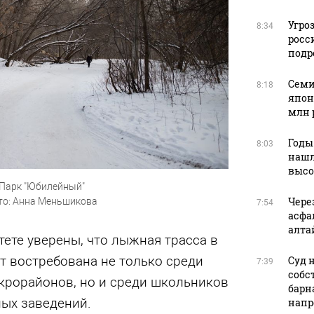
Угро
8:34
росс
подр
Семи
8:18
япон
млн 
Годы
8:03
нашл
высо
Парк "Юбилейный"
Чере
то: Анна Меньшикова
7:54
асфа
алта
ете уверены, что лыжная трасса в
т востребована не только среди
Суд 
7:39
собс
рорайонов, но и среди школьников
барн
ных заведений.
напр