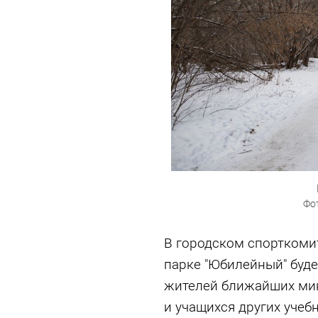
Фо
В городском спорткомит
парке "Юбилейный" буде
жителей ближайших мик
и учащихся других учеб