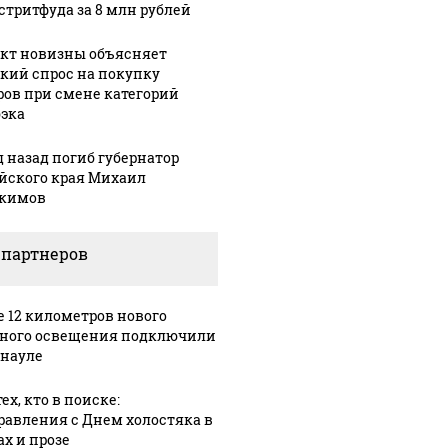
 стритфуда за 8 млн рублей
кт новизны объясняет
кий спрос на покупку
ров при смене категорий
эка
д назад погиб губернатор
йского края Михаил
кимов
 партнеров
е 12 километров нового
ного освещения подключили
рнауле
ех, кто в поиске:
равления с Днем холостяка в
ах и прозе