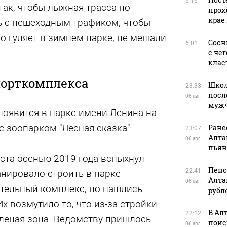
6:16
так, чтобы лыжная трасса по
прох
крае
 с пешеходным трафиком, чтобы
то гуляет в зимнем парке, не мешали
Сосн
6:01
с че
клас
орткомплекса
Школ
23:33
посл
06 авг.
муж
появится в парке имени Ленина на
с зоопарком "Лесная сказка".
Ране
23:07
Алта
06 авг.
пьян
ста осенью 2019 года вспыхнул
Пенс
22:41
анировало строить в парке
Алта
06 авг.
тельный комплекс, но нашлись
рубл
х возмутило то, что из-за стройки
В Ал
22:12
еленая зона. Ведомству пришлось
поис
06 авг.