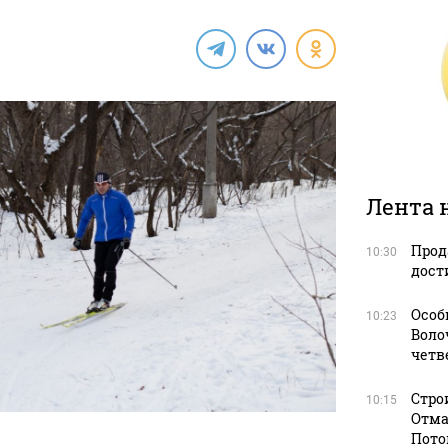
Лента 
Прод
10:30
дост
Особ
10:23
Воло
четв
Стро
10:15
Отма
Пото