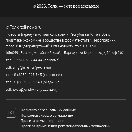
© 2026, Толк — сетевое издание
©
Толк
,
tolknews.ru
Новости Барнаула, Алтайского края и Республики Алтай. Все о
политике, экономике и обществе в формате статей, инфографики,
фото- и видеорепортажей. Если новости, то с ТОЛКом!
656049
, Россия, Алтайский край, г.
Барнаул
,
ул.Короленко, д.51, оф.202
тел.:
+7 903 957 44-44
(реклама)
tolk.smg@mail.ru
(реклама)
тел.:
8 (3852) 205-545
(телеканал)
тел.:
8 (3852) 205-549
(редакция)
tolknews@yandex.ru
(редакция)
Политика персональных данных
18+
Пользовательское соглашение
Правила комментирования
Правила применения рекомендательных технологий