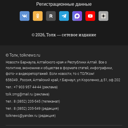
Регистрационные данные
© 2026, Толк — сетевое издание
©
Толк
,
tolknews.ru
Новости Барнаула, Алтайского края и Республики Алтай. Все о
политике, экономике и обществе в формате статей, инфографики,
фото- и видеорепортажей. Если новости, то с ТОЛКом!
656049
, Россия, Алтайский край, г.
Барнаул
,
ул.Короленко, д.51, оф.202
тел.:
+7 903 957 44-44
(реклама)
tolk.smg@mail.ru
(реклама)
тел.:
8 (3852) 205-545
(телеканал)
тел.:
8 (3852) 205-549
(редакция)
tolknews@yandex.ru
(редакция)