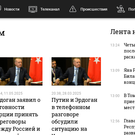
Новости
Телеканал
Происшествия
Пол
ом
Лента 
Четы
13:24
посл
раск
Яна 
13:09
Била
конц
4, 11.05.2025
20:38, 28.03.2025
В То
13:00
доган заявил о
Путин и Эрдоган
прие
товности
в телефонном
мест
рции принять
разговоре
реговоры
обсудили
Глав
12:56
Респ
жду Россией и
ситуацию на
разв