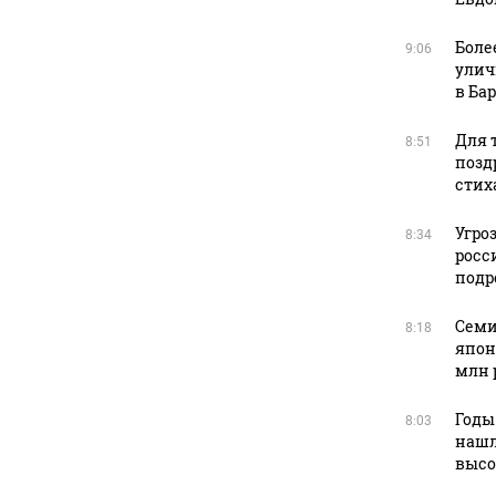
Боле
9:06
улич
в Ба
Для т
8:51
позд
стих
Угро
8:34
росс
подр
Семи
8:18
япон
млн 
Годы
8:03
нашл
высо