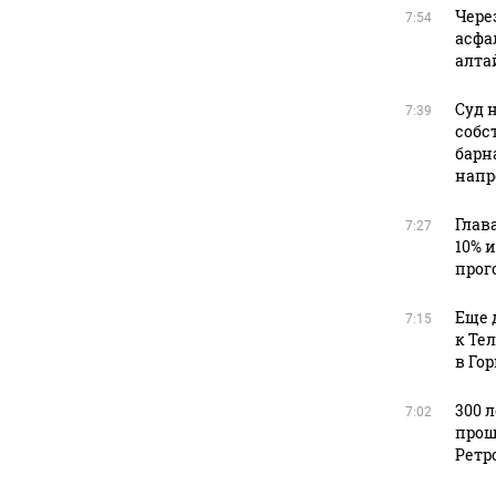
Чере
7:54
асфа
алта
Суд 
7:39
собс
барн
напр
Глав
7:27
10% 
прог
Еще 
7:15
к Те
в Го
300 
7:02
прош
Ретр