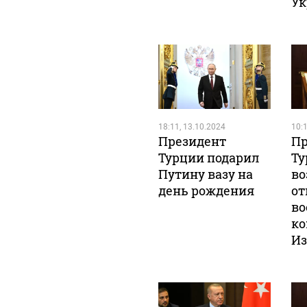
Ук
18:11, 13.10.2024
10:1
Президент
Пр
Турции подарил
Ту
Путину вазу на
во
день рождения
от
во
ко
Из