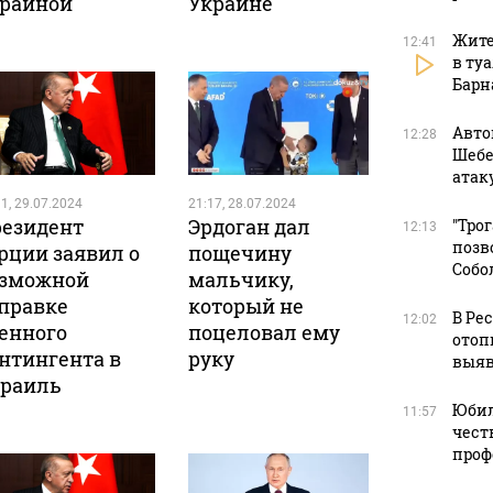
раиной
Украине
Жите
12:41
в ту
Барн
Авто
12:28
Шебе
атак
1, 29.07.2024
21:17, 28.07.2024
езидент
Эрдоган дал
"Тро
12:13
позв
рции заявил о
пощечину
Собо
зможной
мальчику,
правке
который не
В Ре
12:02
енного
поцеловал ему
отоп
нтингента в
руку
выяв
раиль
Юбил
11:57
чест
проф