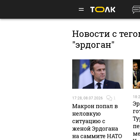
Новости с тег
"эрдоган"
18:2
17:28, 08.07.2026
1
Эр
Макрон попал в
го
неловкую
Ту
ситуацию с
пе
женой Эрдогана
ме
на саммите НАТО