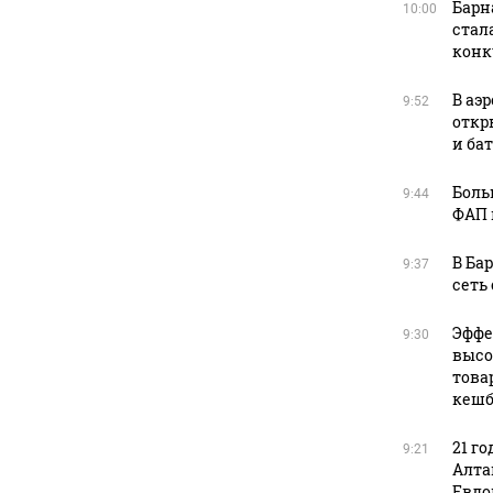
Барн
10:00
стал
конк
В аэ
9:52
откр
и ба
Боль
9:44
ФАП 
В Ба
9:37
сеть
Эффе
9:30
высо
това
кешб
21 го
9:21
Алта
Евдо