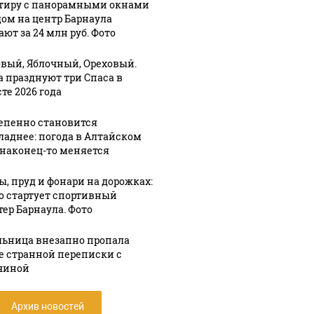
тиру с панорамными окнами
дом на центр Барнаула
ют за 24 млн руб. Фото
вый, Яблочный, Ореховый.
а празднуют три Спаса в
те 2026 года
епенно становится
ладнее: погода в Алтайском
 наконец-то меняется
ы, пруд и фонари на дорожках:
го стартует спортивный
тер Барнаула. Фото
ьница внезапно пропала
е странной переписки с
чиной
Архив новостей