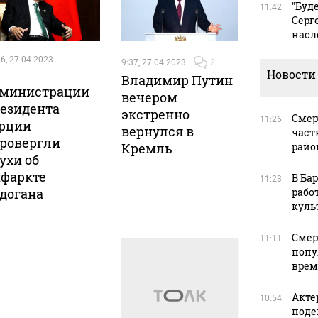
"Буд
11:42
Серг
насл
6, 27.04.2023
9:37, 27.04.2023
2
Новости
Владимир Путин
министрации
вечером
езидента
экстренно
Смер
11:26
рции
вернулся в
част
ровергли
Кремль
райо
ухи об
фаркте
В Ба
11:23
догана
рабо
куль
Смер
11:11
попу
врем
Акте
10:54
поде