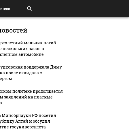
итика
новостей
рехлетний мальчик погиб
е нескольких часов в
аленном автомобиле
Рудковская поддержала Диму
на после скандала с
ертом
мском политехе продолжается
м заявлений на платные
а
а Минобрнауки РФ посетил
ублику Алтай и обсудил
итие госуниверситета