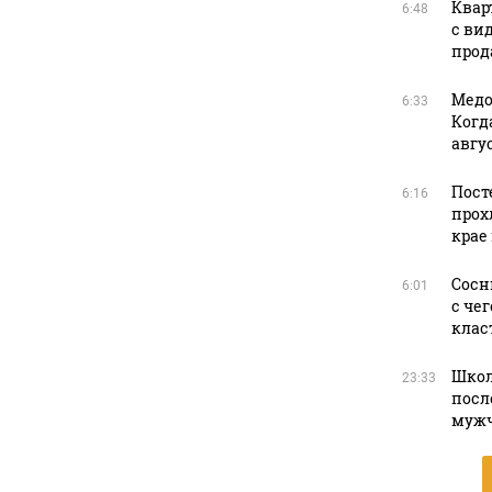
Квар
6:48
с ви
прода
Медо
6:33
Когд
авгус
Пост
6:16
прох
крае
Сосн
6:01
с че
клас
Школ
23:33
посл
муж