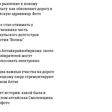
з рыхление к новому
льту: как обновляют дорогу в
йскую здравницу. Фото
не стал отнимать у
твенника часть
аульского долгостроя
отив "Волны"
а Алтайкрайизбиркома: около
избирателей могут
олосовать электронно
два важных участка на дороге
лецкому озеру отремонтируют
рном Алтае
лет истории: какой была в
лом алтайская Смоленщина.
офото