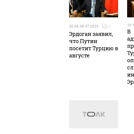
10:1
20:38, 08.07.2023
1
В
Эрдоган заявил,
ад
что Путин
пр
посетит Турцию в
Ту
августе
оп
сл
ин
Эр