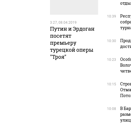
отды
Респ
10:39
собр
3:27, 08.04.2019
турна
Путин и Эрдоган
посетят
Прод
10:30
премьеру
дост
турецкой оперы
"Троя"
Особ
10:23
Воло
четв
Стро
10:15
Отма
Пото
В Ба
10:08
разм
улиц