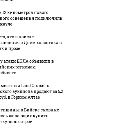
е 12 километров нового
ного освещения подключили
рнауле
ех, кто в поиске:
равления с Днем холостяка в
ах и прозе
зу атаки БПЛА объявили в
ийских регионах:
обности
местный Land Cruiser с
ского аукциона продают за 5,2
руб. в Горном Алтае
 тишины: в Бийске снова не
ось желающих купить
тку-долгострой