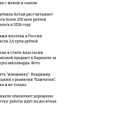
ха с женой и сыном
ублика Алтай рассчитывает
ать более 200 млн рублей
лога в 2026 году
ажи ипотеки в России
игли 2,6 трлн рублей
няк в стиле Анастасии
чковой продают в Барнауле за
ерть миллиарда. Фото
ить "изюминку". Владимир
шкин о развитии "Камчатки",
ка и не только
рнауле обновляют дорожную
етку: работы идут на десятках