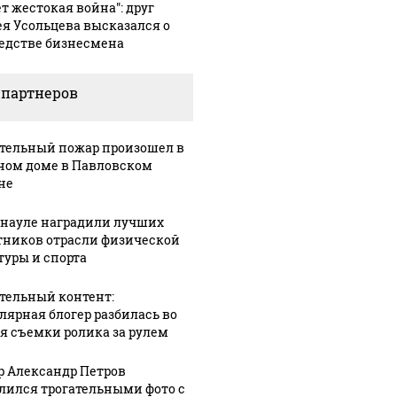
ет жестокая война": друг
ея Усольцева высказался о
едстве бизнесмена
 партнеров
тельный пожар произошел в
ном доме в Павловском
не
рнауле наградили лучших
тников отрасли физической
туры и спорта
тельный контент:
лярная блогер разбилась во
я съемки ролика за рулем
р Александр Петров
лился трогательными фото с