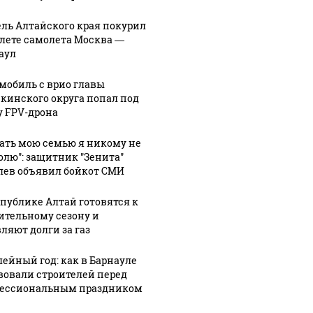
ль Алтайского края покурил
алете самолета Москва —
аул
мобиль с врио главы
кинского округа попал под
у FPV-дрона
гать мою семью я никому не
олю": защитник "Зенита"
лев объявил бойкот СМИ
спублике Алтай готовятся к
ительному сезону и
ляют долги за газ
ейный год: как в Барнауле
вовали строителей перед
ессиональным праздником