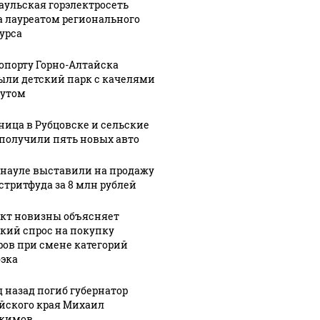
аульская горэлектросеть
а лауреатом регионального
урса
ропорту Горно-Алтайска
ыли детский парк с качелями
тутом
ница в Рубцовске и сельские
получили пять новых авто
рнауле выставили на продажу
 стритфуда за 8 млн рублей
кт новизны объясняет
кий спрос на покупку
ров при смене категорий
эка
д назад погиб губернатор
йского края Михаил
кимов