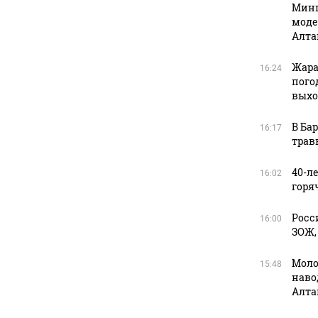
Минп
моде
Алта
Жара
16:24
пого
вых
В Ба
16:17
трав
40-л
16:02
горя
Росс
16:00
ЗОЖ,
Моло
15:48
наво
Алта