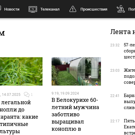
Новости
Телеканал
Происшествия
Пол
ом
Лента 
57-л
23:32
сбор
шест
Жите
23:03
подо
сове
9:19, 19.09.2024
, 14.07.2025
1
Барн
22:41
В Белокурихе 60-
 легальной
выпу
летний мужчина
слив
нопли до
заботливо
аранта: какие
выращивал
Пять
22:17
етипичные
Екат
коноплю в
льтуры
встр