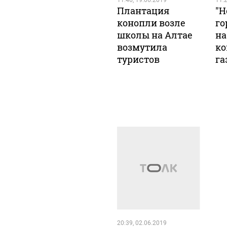
11:46, 19.06.2019
11:2
Плантация
"Н
конопли возле
го
школы на Алтае
на
возмутила
к
туристов
га
20:39, 02.06.2019