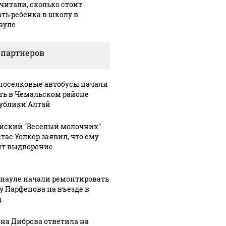
читали, сколько стоит
ать ребенка в школу в
ауле
 партнеров
оселковые автобусы начали
ть в Чемальском районе
ублики Алтай
йский "Веселый молочник"
тас Уолкер заявил, что ему
ит выдворение
рнауле начали ремонтировать
у Парфенова на въезде в
д
на Диброва ответила на