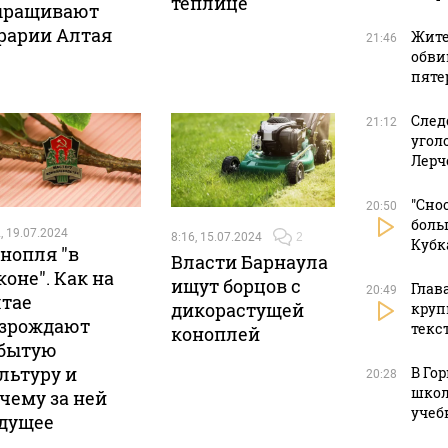
теплице
ыращивают
рарии Алтая
Жите
21:46
обви
пяте
След
21:12
угол
Лерч
"Сно
20:50
боль
, 19.07.2024
8:16, 15.07.2024
2
Кубк
нопля "в
Власти Барнаула
коне". Как на
ищут борцов с
Глав
20:49
тае
дикорастущей
круп
зрождают
текс
коноплей
бытую
льтуру и
В Го
20:28
школ
чему за ней
учеб
дущее