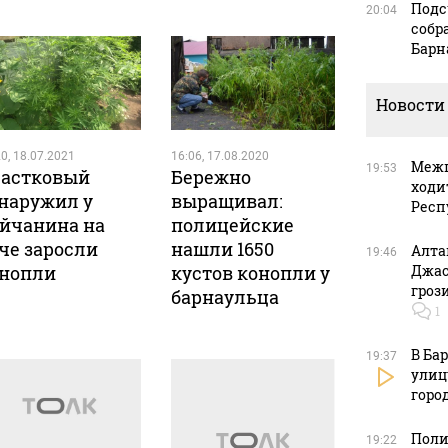
Подс
20:04
собр
Барн
Новости
0, 18.07.2021
16:06, 17.08.2020
Межп
19:53
астковый
Бережно
ходи
наружил у
выращивал:
Респ
йчанина на
полицейские
че заросли
нашли 1650
Алта
19:46
нопли
кустов конопли у
Джас
гроз
барнаульца
1
В Ба
19:37
улиц
горо
Поли
19:22