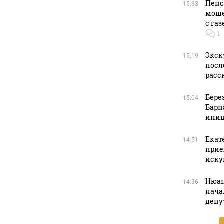
Пенс
15:33
моше
с га
1
Экск
15:19
посл
расс
Бере
15:04
Барн
иниц
Екат
14:51
прие
иску
Нюан
14:36
нача
депу