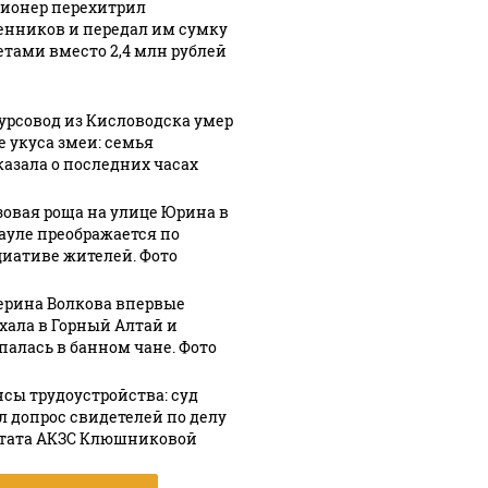
ионер перехитрил
нников и передал им сумку
зетами вместо 2,4 млн рублей
урсовод из Кисловодска умер
е укуса змеи: семья
казала о последних часах
зовая роща на улице Юрина в
ауле преображается по
иативе жителей. Фото
ерина Волкова впервые
хала в Горный Алтай и
палась в банном чане. Фото
сы трудоустройства: суд
л допрос свидетелей по делу
тата АКЗС Клюшниковой