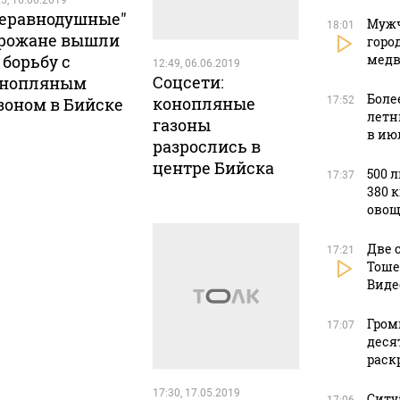
5, 16.06.2019
еравнодушные"
Мужч
18:01
рожане вышли
горо
медв
 борьбу с
12:49, 06.06.2019
Соцсети:
онопляным
Боле
конопляные
17:52
зоном в Бийске
летн
газоны
в ию
разрослись в
центре Бийска
500 
17:37
380 
овощ
Две 
17:21
Тоше
Виде
Гром
17:07
деся
раск
17:30, 17.05.2019
Ситу