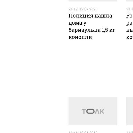
21:17, 12.07.2020
13:1
Полиция нашла
Ро
дома у
ра
барнаульца 1,5 кг
в
конопли
ко