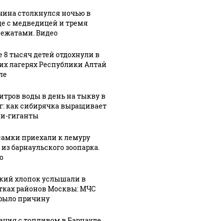
ина столкнулся ночью в
де с медведицей и тремя
ежатами. Видео
е 8 тысяч детей отдохнули в
их лагерях Республики Алтай
ле
литров воды в день на тыкву в
кг: как сибирячка выращивает
и-гиганты
самки приехали к лемуру
 из барнаульского зоопарка.
о
кий хлопок услышали в
тках районов Москвы: МЧС
рыло причину
ация с топливом в Барнауле