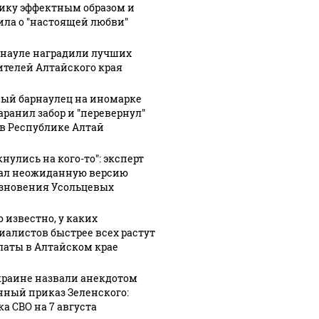
ику эффектным образом и
ила о "настоящей любви"
рнауле наградили лучших
ителей Алтайского края
ый барнаулец на иномарке
аранил забор и "перевернул"
 в Республике Алтай
нулись на кого-то": эксперт
ал неожиданную версию
зновения Усольцевых
о известно, у каких
иалистов быстрее всех растут
латы в Алтайском крае
краине назвали анекдотом
нный приказ Зеленского:
ка СВО на 7 августа