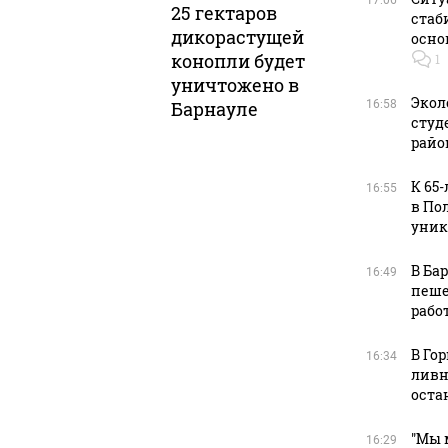
17:06
25 гектаров
стаб
дикорастущей
осно
конопли будет
1
уничтожено в
Экол
Барнауле
16:58
студ
райо
К 65
16:55
в По
уник
В Ба
16:49
пеше
рабо
В Го
16:34
ливн
оста
"Мы 
16:29