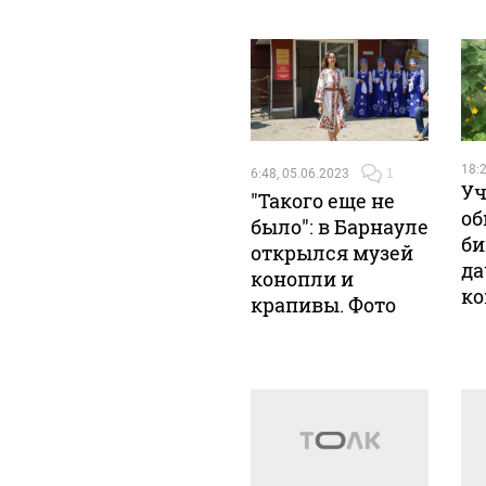
18:2
6:48, 05.06.2023
1
Уч
"Такого еще не
об
было": в Барнауле
би
открылся музей
да
конопли и
ко
крапивы. Фото