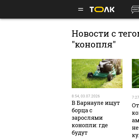
Новости с тег
"конопля"
8:54, 03.07.2026
7:27
В Барнауле ищут
От
борца с
ко
зарослями
ам
конопли: где
н
будут
ку