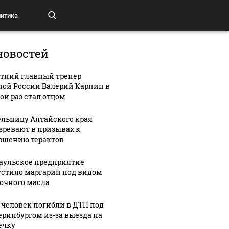
итика
новостей
етний главный тренер
ной России Валерий Карпин в
ой раз стал отцом
льницу Алтайского края
зревают в призывах к
ршению терактов
аульское предприятие
стило маргарин под видом
очного масла
 человек погибли в ДТП под
еринбургом из-за выезда на
ечку