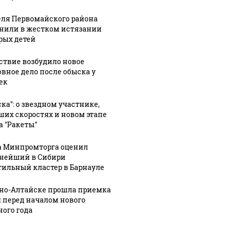
ля Первомайского района
нили в жестком истязании
рых детей
ствие возбудило новое
овное дело после обыска у
ек
ска": о звездном участнике,
ших скоростях и новом этапе
а "Ракеты"
а Минпромторга оценил
нейший в Сибири
тильный кластер в Барнауле
рно-Алтайске прошла приемка
 перед началом нового
ного года