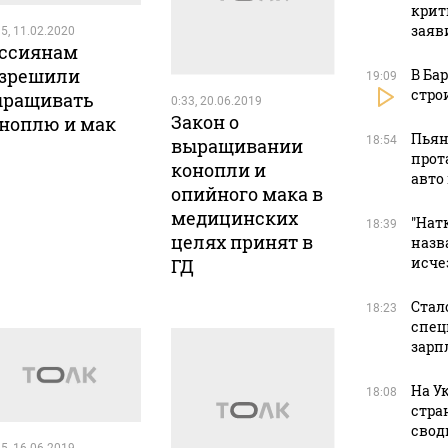
крит
заяв
5, 11.02.2020
ссиянам
зрешили
В Ба
19:09
стро
ыращивать
0:33, 20.06.2019
Закон о
ноплю и мак
Пьян
18:54
выращивании
прот
конопли и
авто
опийного мака в
медицинских
"Натк
18:39
целях принят в
назв
исче
ГД
Стал
18:23
спец
зарп
На У
18:08
стра
свод