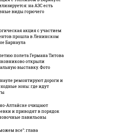
илизируется: на АЗС есть
вные виды горючего
огическая акция с участием
ентов прошла в Ленинском
не Барнаула
-летию полета Германа Титова
лковниково открыли
альную выставку. Фото
рнауле ремонтируют дороги и
ходные зоны: где идут
ты
рно-Алтайске очищают
евки и приводят в порядок
новочные павильоны
можем все": глава