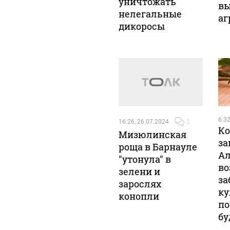
уничтожать
в
нелегальные
аг
дикоросы
6:32
16:26, 26.07.2024
1
Ко
Мизюлинская
за
роща в Барнауле
Ал
"утонула" в
во
зелени и
за
зарослях
ку
конопли
по
бу