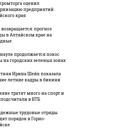
ромторга оценил
рнизацию предприятий
йского края
 возвращается: прогноз
ды в Алтайском крае на
одные
рнауле продолжается покос
ы на городских зеленых зонах
етняя Ирина Шейк показала
чие летние кадры в бикини
ияне тратят много на спорт и
 подсчитали в ВТБ
дежные трудовые отряды
дят порядок в Горно-
йске