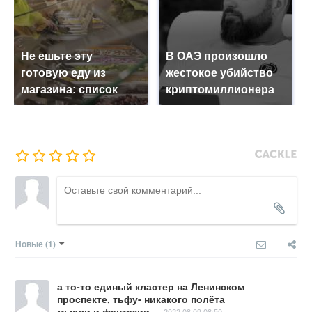
Не ешьте эту
В ОАЭ произошло
готовую еду из
жестокое убийство
магазина: список
криптомиллионера
Новые
(1)
а то-то единый кластер на Ленинском
проспекте, тьфу- никакого полёта
мысли и фантазии.
2022.08.09 08:50