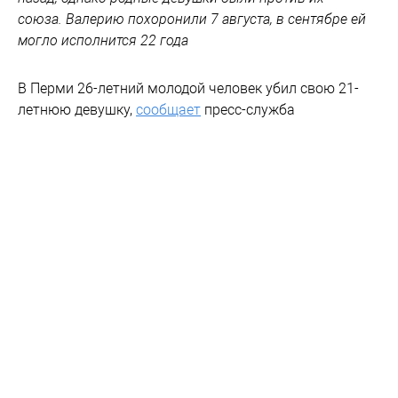
союза. Валерию похоронили 7 августа, в сентябре ей
могло исполнится 22 года
В Перми 26-летний молодой человек убил свою 21-
летнюю девушку,
сообщает
пресс-служба
регионального следкома.
По данным следствия, 4 августа пара поссорилась во
время застолья. В какой-то момент мужчина схватил
нож и начал им бить возлюбленную. Всего он нанес
девушке более 50 ударов. От полученных травм
пострадавшая скончалась.
После этого обвиняемый завернул тело в ковер,
обмотал веревкой и выбросил с балкона третьего
этажа. Сам он вышел на улицу и стал тащить труп к
машине. В этот момент его заметили очевидцы.
Опасаясь полиции, мужчина скрылся.