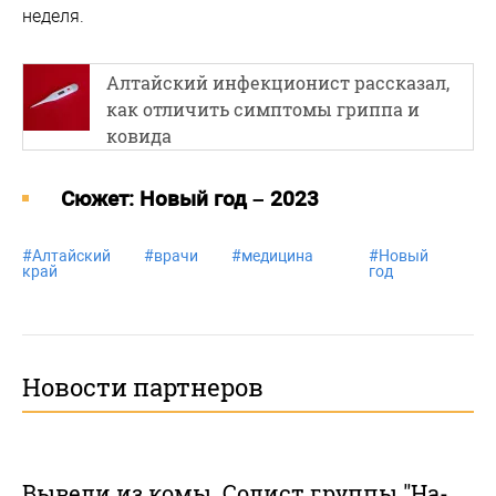
неделя.
Алтайский инфекционист рассказал,
как отличить симптомы гриппа и
ковида
Cюжет: Новый год – 2023
#
Алтайский
#
врачи
#
медицина
#
Новый
#
край
год
О
Новости партнеров
Вывели из комы. Солист группы "На-