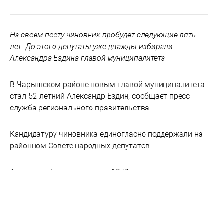
На своем посту чиновник пробудет следующие пять
лет. До этого депутаты уже дважды избирали
Александра Ездина главой муниципалитета
В Чарышском районе новым главой муниципалитета
стал 52-летний Александр Ездин, сообщает пресс-
служба регионального правительства.
Кандидатуру чиновника единогласно поддержали на
районном Совете народных депутатов.
Александр Ездин родился в 1970 году в селе
Алексеевка в Чарышском районе. В январе 2000 года
его назначили главой администрации Озерского
сельсовета. В 2012 году он впервые стал главой