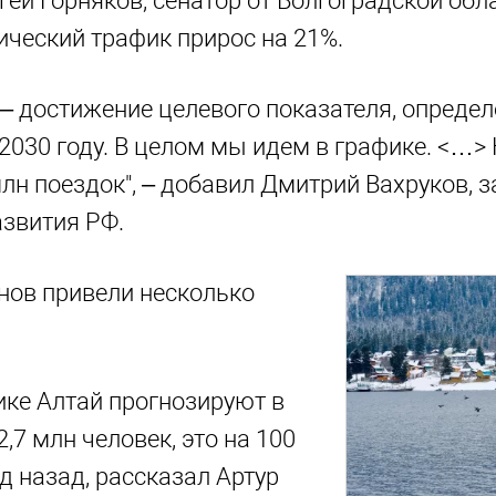
гей Горняков, сенатор от Волгоградской обла
тический трафик прирос на 21%.
– достижение целевого показателя, определ
2030 году. В целом мы идем в графике. <…> 
лн поездок", – добавил Дмитрий Вахруков, 
звития РФ.
нов привели несколько
ике Алтай прогнозируют в
2,7 млн человек, это на 100
д назад, рассказал Артур