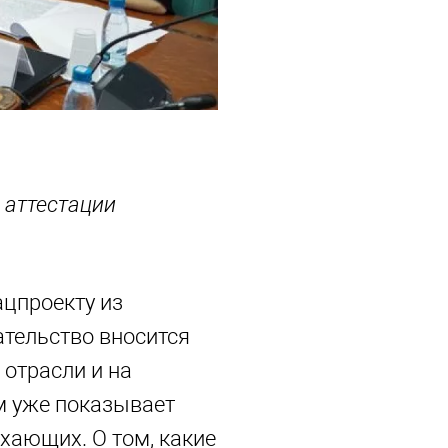
 аттестации
ацпроекту из
ательство вносится
 отрасли и на
зм уже показывает
хающих. О том, какие