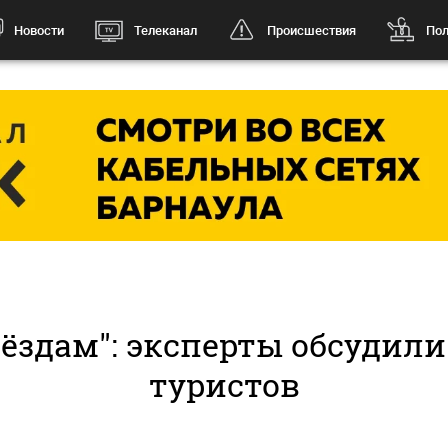
Новости
Телеканал
Происшествия
Пол
вёздам": эксперты обсудил
туристов