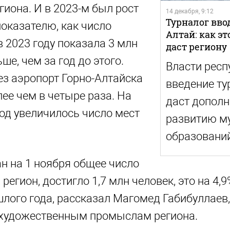
егиона. И в 2023-м был рост
14 декабря, 9:12
Турналог вво
показателю, как число
Алтай: как эт
в 2023 году показала 3 млн
даст региону
ьше, чем за год до этого.
Власти респ
з аэропорт Горно-Алтайска
введение ту
лее чем в четыре раза. На
даст дополн
од увеличилось число мест
развитию м
образовани
н на 1 ноября общее число
регион, достигло 1,7 млн человек, это на 4,
шлого года, рассказал Магомед Габибуллаев
 художественным промыслам региона.