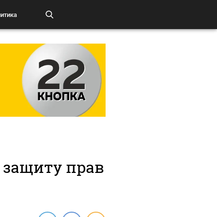
итика
и защиту прав