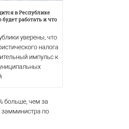
дится в Республике
о будет работать и что
ублики уверены, что
ристического налога
ительный импульс к
униципальных
й
9% больше, чем за
, замминистра по