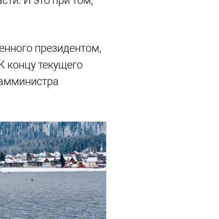
сти. И это при том,
енного президентом,
К концу текущего
замминистра