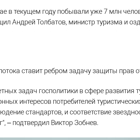
ае в текущем году побывали уже 7 млн чело
бщил Андрей Толбатов, министр туризма и о
рпотока ставит ребром задачу защиты прав
етных задач госполитики в сфере развития 
онных интересов потребителей туристически
людение стандартов, и соответствие звезднос
", – подтвердил Виктор Зобнев.