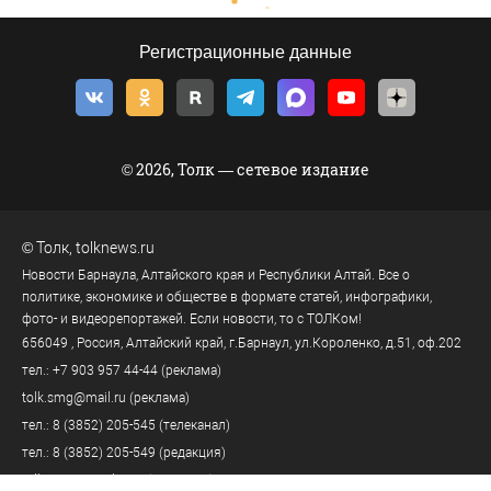
Регистрационные данные
© 2026, Толк — сетевое издание
©
Толк
,
tolknews.ru
Новости Барнаула, Алтайского края и Республики Алтай. Все о
политике, экономике и обществе в формате статей, инфографики,
фото- и видеорепортажей. Если новости, то с ТОЛКом!
656049
, Россия, Алтайский край, г.
Барнаул
,
ул.Короленко, д.51, оф.202
тел.:
+7 903 957 44-44
(реклама)
tolk.smg@mail.ru
(реклама)
тел.:
8 (3852) 205-545
(телеканал)
тел.:
8 (3852) 205-549
(редакция)
tolknews@yandex.ru
(редакция)