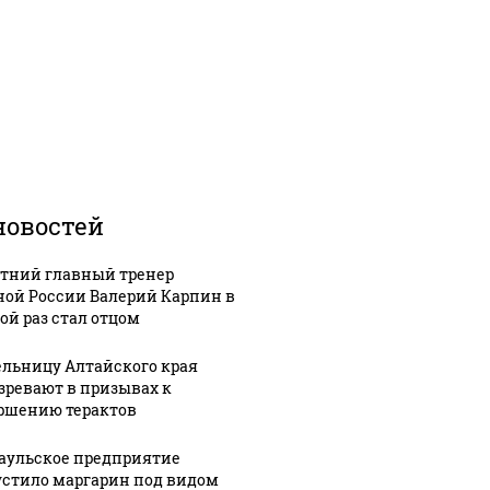
новостей
етний главный тренер
ной России Валерий Карпин в
ой раз стал отцом
льницу Алтайского края
зревают в призывах к
ршению терактов
аульское предприятие
стило маргарин под видом