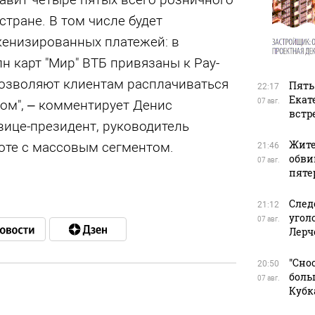
стране. В том числе будет
кенизированных платежей: в
лн карт "Мир" ВТБ привязаны к Pay-
позволяют клиентам расплачиваться
Пять
22:17
Екат
ом", – комментирует Денис
07 авг.
встр
вице-президент, руководитель
Жите
оте с массовым сегментом.
21:46
обви
07 авг.
пяте
След
21:12
угол
07 авг.
Лерч
"Сно
20:50
боль
07 авг.
Кубк