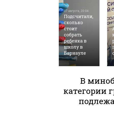
06 августа, 10:08
0
В России
07 августа, 20:04
временно
Подсчитали,
разрешили
сколько
оборот
стоит
бензина
собрать
низких
ребенка в
экологических
школу в
ти
классов
Барнауле
В мино
категории г
подлежа