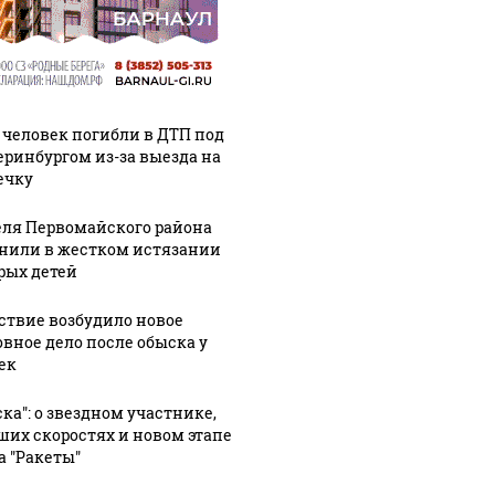
 человек погибли в ДТП под
еринбургом из-за выезда на
ечку
ля Первомайского района
нили в жестком истязании
рых детей
ствие возбудило новое
овное дело после обыска у
ек
ска": о звездном участнике,
ших скоростях и новом этапе
а "Ракеты"