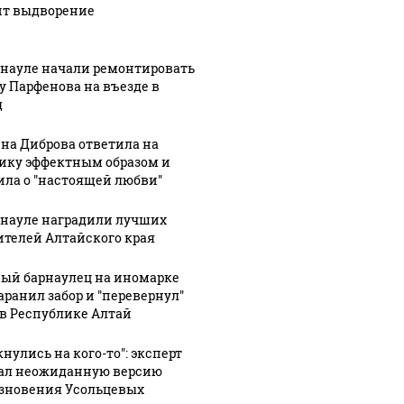
ит выдворение
рнауле начали ремонтировать
у Парфенова на въезде в
д
на Диброва ответила на
ику эффектным образом и
ила о "настоящей любви"
рнауле наградили лучших
ителей Алтайского края
ый барнаулец на иномарке
аранил забор и "перевернул"
 в Республике Алтай
нулись на кого-то": эксперт
ал неожиданную версию
:30
зновения Усольцевых