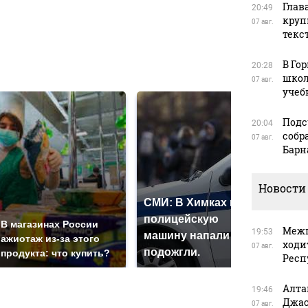
в
Глав
20:49
круп
07 авг.
текс
в
В Го
20:28
школ
07 авг.
учеб
Подс
20:04
собр
07 авг.
Барн
Новости
СМИ: В Химках на
полицейскую
Где
В магазинах России
Межп
19:53
машину напали и
пре
ажиотаж из-за этого
ходи
07 авг.
подожгли.
Рос
продукта: что купить?
Респ
Алта
19:46
Джас
07 авг.