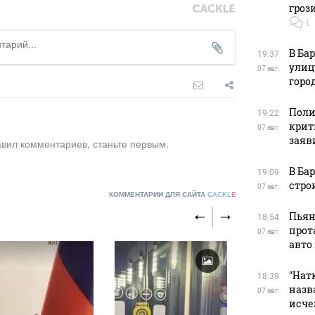
гроз
1
В Ба
19:37
улиц
07 авг.
горо
Поли
19:22
крит
07 авг.
заяв
авил комментариев, станьте первым.
В Ба
19:09
стро
07 авг.
КОММЕНТАРИИ ДЛЯ САЙТА
CACKL
E
Пьян
18:54
прот
07 авг.
авто
"Натк
18:39
назв
07 авг.
07 августа, 9
исче
Эффект