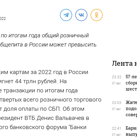
2022
 по итогам года общий розничный
 общепита в России может превысить
Лента 
им картам за 2022 год в России
57-л
23:32
гнет 44 трлн рублей. На
сбор
07 авг.
шест
 транзакции по итогам года
твертых всего розничного торгового
Жите
23:03
т доля оплаты по СБП. Об этом
подо
07 авг.
сове
резидент ВТБ Денис Вальвачев в
ого банковского форума "Банки
Барн
22:41
выпу
07 авг.