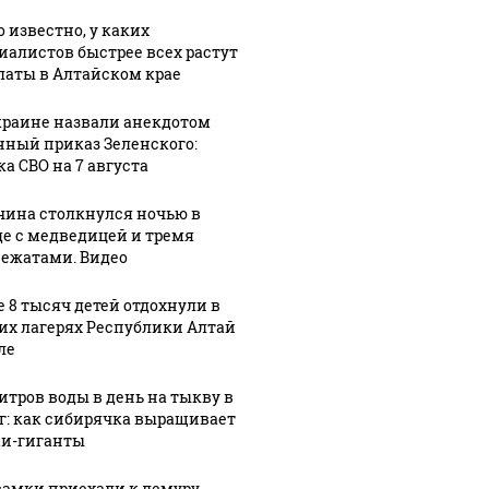
ы
06 августа, 13:23
06 августа, 10:08
о известно, у каких
ет
Бензиновый
В России
иалистов быстрее всех растут
й
вопрос: что
временно
латы в Алтайском крае
а
ждет
разрешили
у
российский
оборот
краине назвали анекдотом
нный приказ Зеленского:
 при
топливный
бензина
ка СВО на 7 августа
рынок после
низких
ий
периода
экологических
ина столкнулся ночью в
а
нестабильности
классов
де с медведицей и тремя
ежатами. Видео
е 8 тысяч детей отдохнули в
их лагерях Республики Алтай
ле
литров воды в день на тыкву в
кг: как сибирячка выращивает
и-гиганты
самки приехали к лемуру