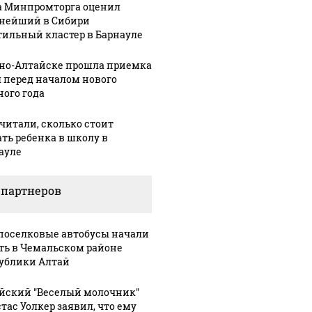
а Минпромторга оценил
нейший в Сибири
тильный кластер в Барнауле
рно-Алтайске прошла приемка
 перед началом нового
ного года
читали, сколько стоит
ать ребенка в школу в
ауле
 партнеров
 будет встреча
Такую зиму в России
Как выг
оселковые автобусы начали
зидентов США и
никто не ждал: как
крушени
ть в Чемальском районе
сии: Европа?
так?!
Кавказе:
ублики Алтай
йский "Веселый молочник"
тас Уолкер заявил, что ему