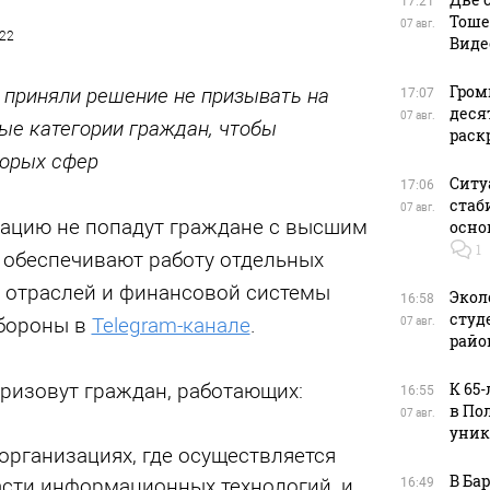
17:21
Тоше
07 авг.
022
Виде
Гром
 приняли решение не призывать на
17:07
деся
07 авг.
ые категории граждан, чтобы
раск
торых сфер
Ситу
17:06
стаб
07 авг.
ацию не попадут граждане с высшим
осно
1
 обеспечивают работу отдельных
 отраслей и финансовой системы
Экол
16:58
студ
обороны в
Telegram-канале
.
07 авг.
райо
ризовут граждан, работающих:
К 65
16:55
в По
07 авг.
уник
организациях, где осуществляется
В Ба
асти информационных технологий, и
16:49