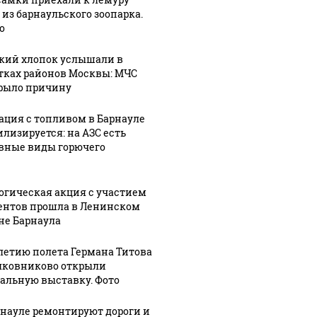
 из барнаульского зоопарка.
о
кий хлопок услышали в
тках районов Москвы: МЧС
рыло причину
ация с топливом в Барнауле
илизируется: на АЗС есть
вные виды горючего
огическая акция с участием
ентов прошла в Ленинском
не Барнаула
-летию полета Германа Титова
лковниково открыли
альную выставку. Фото
рнауле ремонтируют дороги и