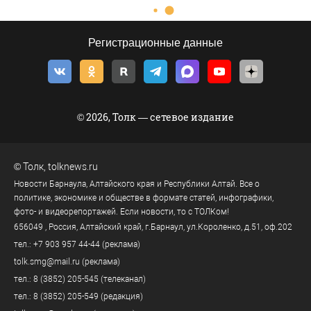
Регистрационные данные
© 2026, Толк — сетевое издание
©
Толк
,
tolknews.ru
Новости Барнаула, Алтайского края и Республики Алтай. Все о
политике, экономике и обществе в формате статей, инфографики,
фото- и видеорепортажей. Если новости, то с ТОЛКом!
656049
, Россия, Алтайский край, г.
Барнаул
,
ул.Короленко, д.51, оф.202
тел.:
+7 903 957 44-44
(реклама)
tolk.smg@mail.ru
(реклама)
тел.:
8 (3852) 205-545
(телеканал)
тел.:
8 (3852) 205-549
(редакция)