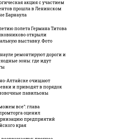
огическая акция с участием
ентов прошла в Ленинском
не Барнаула
-летию полета Германа Титова
лковниково открыли
альную выставку. Фото
рнауле ремонтируют дороги и
ходные зоны: где идут
ты
рно-Алтайске очищают
евки и приводят в порядок
новочные павильоны
можем все": глава
ромторга оценил
рнизацию предприятий
йского края
 возвращается: прогноз