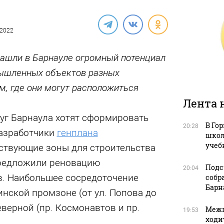
.2022
нашли в Барнауле огромный потенциал
мышленных объектов разных
м, где они могут расположиться
Лента 
уг Барнаула хотят сформировать
В Го
20:28
азработчики
генплана
школ
учеб
ствующие зоны для строительства
предложили реновацию
Подс
20:04
. Наибольшее сосредоточение
собр
Барн
нской промзоне (от ул. Попова до
еверной (пр. Космонавтов и пр.
Межп
19:53
ходи