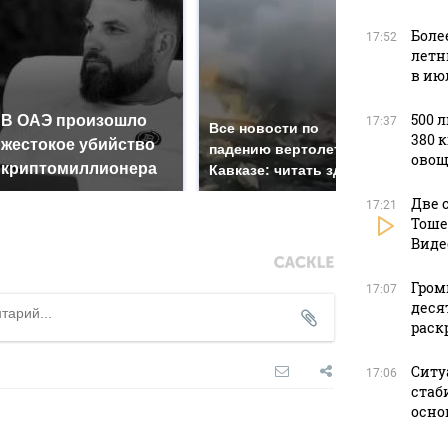
Боле
17:52
летн
в ию
500 
В ОАЭ произошло
Так
17:37
Все новости по
380 
жестокое убийство
был
падению вертолета на
овощ
криптомиллионера
жда
Кавказе: читать здесь
Две 
17:21
Тоше
Виде
Гром
17:07
деся
раск
Ситу
17:06
стаб
осно