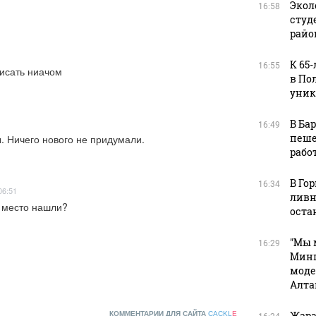
Экол
16:58
студ
райо
К 65
16:55
писать ниачом
в По
уник
В Ба
16:49
пеше
. Ничего нового не придумали.
рабо
В Го
16:34
06:51
ливн
и место нашли?
оста
"Мы 
16:29
Минп
моде
Алта
Жара
КОММЕНТАРИИ ДЛЯ САЙТА
CACKL
E