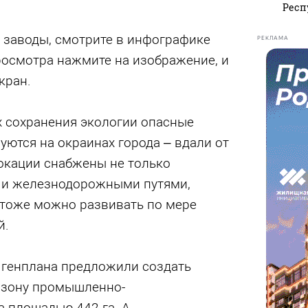
Респ
я заводы, смотрите в инфографике
РЕКЛАМА
просмотра нажмите на изображение, и
кран.
х сохранения экологии опасные
ются на окраинах города – вдали от
окации снабжены не только
 и железнодорожными путями,
 тоже можно развивать по мере
й.
 генплана предложили создать
 зону промышленно-
а площадью 442 га. А