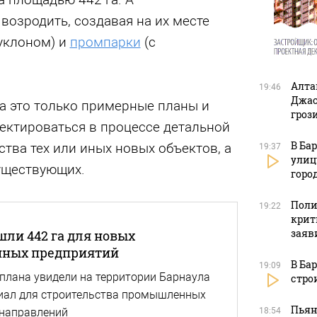
озродить, создавая на их месте
уклоном) и
промпарки
(с
Алта
19:46
Джас
ка это только примерные планы и
гроз
ректироваться в процессе детальной
В Ба
ства тех или иных новых объектов, а
19:37
улиц
уществующих.
горо
Поли
19:22
крит
заяв
шли 442 га для новых
нных предприятий
В Ба
19:09
плана увидели на территории Барнаула
стро
иал для строительства промышленных
Пьян
 направлений
18:54