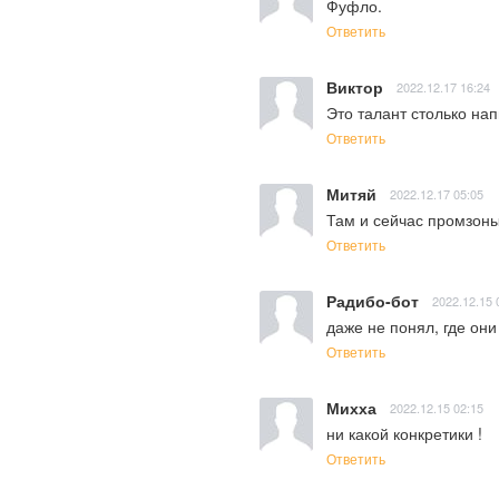
Фуфло.
Ответить
Виктор
2022.12.17 16:24
Это талант столько на
Ответить
Митяй
2022.12.17 05:05
Там и сейчас промзоны
Ответить
Радибо-бот
2022.12.15 
даже не понял, где он
Ответить
Михха
2022.12.15 02:15
ни какой конкретики !
Ответить