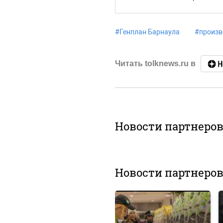
#
Генплан Барнаула
#
произв
Читать tolknews.ru в
Новости партнеро
Новости партнеро