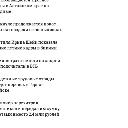
ды в Алтайском крае на
одные
рнауле продолжается покос
ы на городских зеленых зонах
етняя Ирина Шейк показала
чие летние кадры в бикини
9:22
12 декабря, 8:15
Место
ияне тратят много на спорт и
13 декабря, 12:30
жение:
Как большой
народной
 подсчитали в ВТБ
тройство
инвестпроект
памяти: как в
дежные трудовые отряды
позволит
Барнауле
дят порядок в Горно-
а в
улучшить
благоустроили
йске
и
водоснабжение
Мемориал
барнаульцев.
Славы.
ионер перехитрил
афика
Инфографика
Инфографика
нников и передал им сумку
зетами вместо 2,4 млн рублей