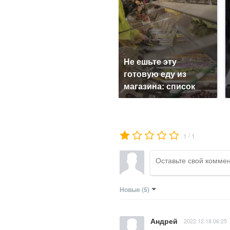
Не ешьте эту
готовую еду из
магазина: список
/
1
1
Новые
(5)
Андрей
2022.12.18 06:25