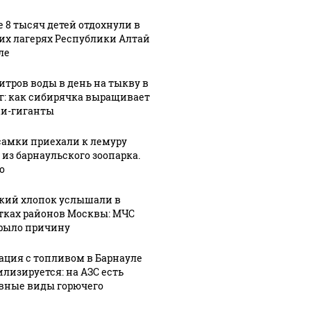
е 8 тысяч детей отдохнули в
их лагерях Республики Алтай
ле
СМИ: В 
литров воды в день на тыкву в
их событий не
полице
В магазинах России
кг: как сибирячка выращивает
о с 1945: чего
машину
ажиотаж из-за этого
и-гиганты
ть всем нам?
подожг
продукта: что купить?
самки приехали к лемуру
 из барнаульского зоопарка.
о
кий хлопок услышали в
тках районов Москвы: МЧС
рыло причину
ация с топливом в Барнауле
илизируется: на АЗС есть
вные виды горючего