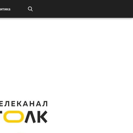
итика