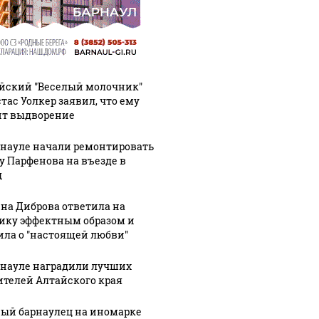
йский "Веселый молочник"
тас Уолкер заявил, что ему
ит выдворение
рнауле начали ремонтировать
у Парфенова на въезде в
д
на Диброва ответила на
ику эффектным образом и
ила о "настоящей любви"
рнауле наградили лучших
ителей Алтайского края
ый барнаулец на иномарке