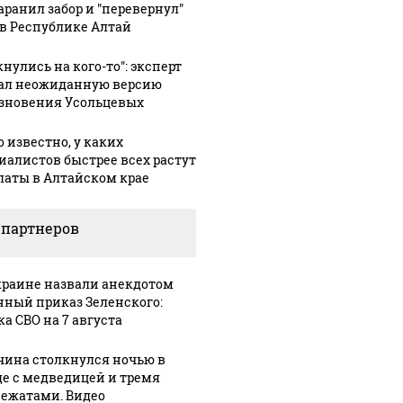
аранил забор и "перевернул"
 в Республике Алтай
нулись на кого-то": эксперт
ал неожиданную версию
зновения Усольцевых
о известно, у каких
иалистов быстрее всех растут
латы в Алтайском крае
 партнеров
краине назвали анекдотом
нный приказ Зеленского:
ка СВО на 7 августа
ина столкнулся ночью в
де с медведицей и тремя
ежатами. Видео