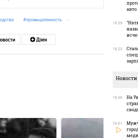
прот
авто
одство
#
промышленность
"Натк
18:39
назв
исче
Стал
18:23
спец
зарп
в
Новости
На У
18:08
стра
в
свод
Мужч
18:01
горо
медв