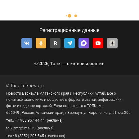
Регистрационные данные
© 2026, Толк — сетевое издание
©
Толк
,
tolknews.ru
Новости Барнаула, Алтайского края и Республики Алтай. Все о
политике, экономике и обществе в формате статей, инфографики,
фото- и видеорепортажей. Если новости, то с ТОЛКом!
656049
, Россия, Алтайский край, г.
Барнаул
,
ул.Короленко, д.51, оф.202
тел.:
+7 903 957 44-44
(реклама)
tolk.smg@mail.ru
(реклама)
тел.:
8 (3852) 205-545
(телеканал)