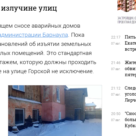
 излучине улиц
ящем сносе аварийных домов
 администрации Барнаула
. Пока
Пять
22:17
Екат
ановлений об изъятии земельных
07 авг.
встр
илых помещений. Это стандартная
тажем, которую должны проходить
Жите
21:46
обви
07 авг.
е на улице Горской не исключение.
пяте
След
21:12
угол
07 авг.
Лерч
"Сно
20:50
боль
07 авг.
Кубк