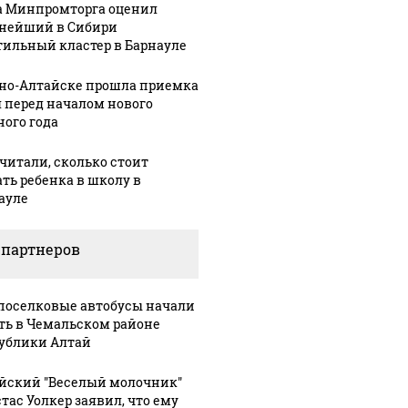
а Минпромторга оценил
нейший в Сибири
тильный кластер в Барнауле
рно-Алтайске прошла приемка
 перед началом нового
ного года
читали, сколько стоит
ать ребенка в школу в
ауле
 партнеров
оселковые автобусы начали
ть в Чемальском районе
ублики Алтай
йский "Веселый молочник"
тас Уолкер заявил, что ему