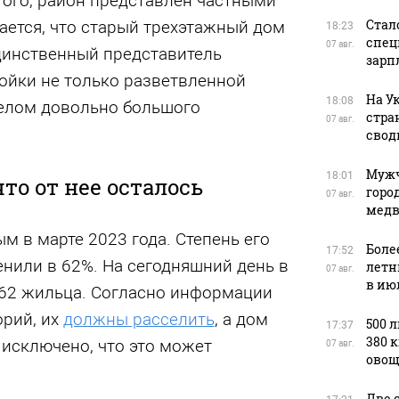
того, район представлен частными
Стал
ется, что старый трехэтажный дом
18:23
спец
07 авг.
динственный представитель
зарп
ойки не только разветвленной
На У
18:08
целом довольно большого
стра
07 авг.
свод
Мужч
18:01
то от нее осталось
горо
07 авг.
медв
 в марте 2023 года. Степень его
Боле
17:52
нили в 62%. На сегодняшний день в
летн
07 авг.
в ию
62 жильца. Согласно информации
орий, их
должны расселить
, а дом
500 
17:37
380 
е исключено, что это может
07 авг.
овощ
Две 