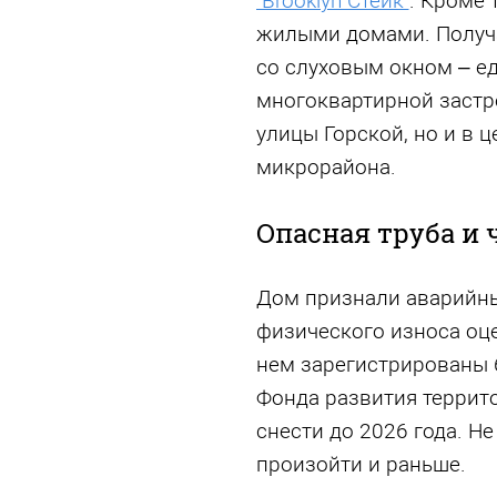
"Brooklyn Стейк"
. Кроме 
жилыми домами. Получа
со слуховым окном – е
многоквартирной застр
улицы Горской, но и в 
микрорайона.
Опасная труба и ч
Дом признали аварийным
физического износа оце
нем зарегистрированы 
Фонда развития террит
снести до 2026 года. Н
произойти и раньше.