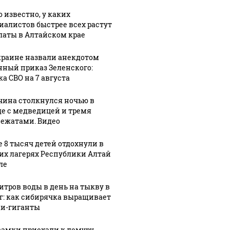
о известно, у каких
иалистов быстрее всех растут
латы в Алтайском крае
краине назвали анекдотом
нный приказ Зеленского:
ка СВО на 7 августа
ина столкнулся ночью в
де с медведицей и тремя
ежатами. Видео
е 8 тысяч детей отдохнули в
их лагерях Республики Алтай
ле
литров воды в день на тыкву в
кг: как сибирячка выращивает
и-гиганты
самки приехали к лемуру