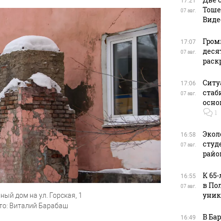
17:21
Тоше
07 авг.
Виде
Гром
17:07
деся
07 авг.
раск
Ситу
17:06
стаб
07 авг.
осно
1
Экол
16:58
студ
07 авг.
райо
К 65
16:55
в По
07 авг.
уник
ный дом на ул. Горская, 1
то: Виталий Барабаш
В Ба
16:49