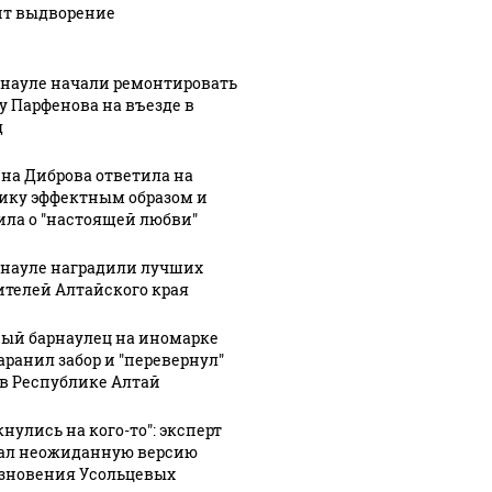
ит выдворение
рнауле начали ремонтировать
у Парфенова на въезде в
д
на Диброва ответила на
ику эффектным образом и
ила о "настоящей любви"
рнауле наградили лучших
ителей Алтайского края
ый барнаулец на иномарке
аранил забор и "перевернул"
 в Республике Алтай
нулись на кого-то": эксперт
ал неожиданную версию
зновения Усольцевых