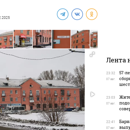
02.2025
Лента 
57-л
23:32
сбор
07 авг.
шест
Жите
23:03
подо
07 авг.
сове
Барн
22:41
выпу
07 авг.