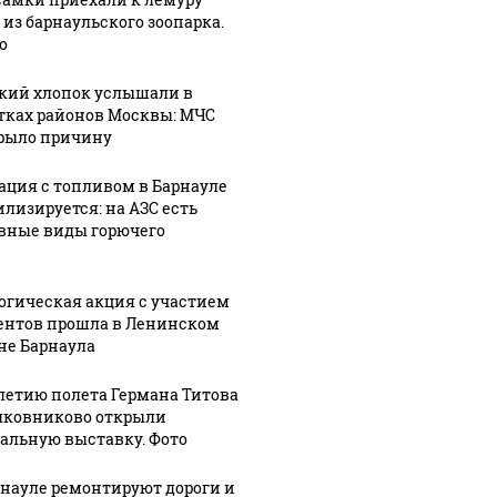
 из барнаульского зоопарка.
о
кий хлопок услышали в
тках районов Москвы: МЧС
рыло причину
ация с топливом в Барнауле
илизируется: на АЗС есть
вные виды горючего
огическая акция с участием
ентов прошла в Ленинском
не Барнаула
-летию полета Германа Титова
лковниково открыли
альную выставку. Фото
рнауле ремонтируют дороги и