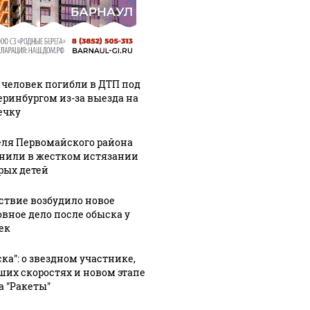
 человек погибли в ДТП под
еринбургом из-за выезда на
ечку
ля Первомайского района
нили в жестком истязании
рых детей
ствие возбудило новое
овное дело после обыска у
ек
ска": о звездном участнике,
ших скоростях и новом этапе
а "Ракеты"