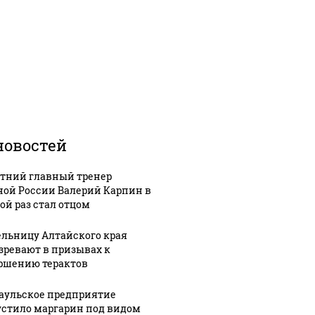
новостей
етний главный тренер
ной России Валерий Карпин в
ой раз стал отцом
льницу Алтайского края
зревают в призывах к
ршению терактов
аульское предприятие
стило маргарин под видом