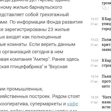
гроз
нному жилью барнаульского
1
едставляет собой трехэтажный
В Ба
19:37
ами. По информации Фонда развития
улиц
07 авг.
горо
жке зарегистрированы 23 жилые
ых входят как полноценные
Поли
19:22
ные комнаты. Если верить данным
крит
07 авг.
заяв
х организаций сегодня в нем
овая компания "Ампер". Ранее здесь
В Ба
19:09
стро
кая птицефабрика" и "Вкусная
07 авг.
Пьян
18:54
прот
07 авг.
авто
нии промышленных,
зяйственных построек. Рядом стоят
"Натк
18:39
назв
кооператива, супермаркеты и
кафе
07 авг.
исче