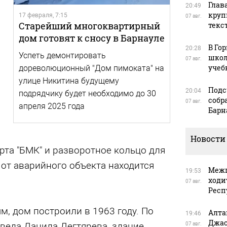
Глав
20:49
круп
17 февраля, 7:15
07 авг.
Старейший многоквартирный
текс
дом готовят к сносу в Барнауле
В Го
20:28
Успеть демонтировать
школ
07 авг.
учеб
дореволюционный "Дом пимоката" на
улице Никитина будущему
Подс
20:04
подрядчику будет необходимо до 30
собр
07 авг.
апреля 2025 года
Барн
Новости
та "БМК" и разворотное кольцо для
 от аварийного объекта находится
Межп
19:53
ходи
07 авг.
Респ
, дом построили в 1963 году. По
Алта
19:46
Джас
веда Данила Дегтярева, здание
07 авг.