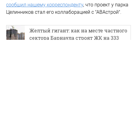
сообщил нашему корреспонденту
, что проект у парка
Целинников стал его коллаборацией с "АВАстрой".
Желтый гигант: как на месте частного
сектора Барнаула строят ЖК на 333
жильца. Фото
#
недвижимость
#
новостройки
#
парк
#
строител
Барнаула
Новости партнеров
Участок на берегу Телецкого озера
продают за 237 млн рублей в