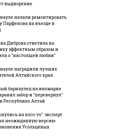
ит выдворение
рнауле начали ремонтировать
у Парфенова на въезде в
д
на Диброва ответила на
ику эффектным образом и
ила о "настоящей любви"
рнауле наградили лучших
ителей Алтайского края
ый барнаулец на иномарке
аранил забор и "перевернул"
 в Республике Алтай
нулись на кого-то": эксперт
ал неожиданную версию
зновения Усольцевых