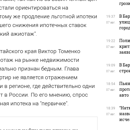
гроз
стали ориентироваться на
тому же продление льготной ипотеки
В Ба
19:37
улиц
07 авг.
шего снижения ипотечных ставок
горо
кий ажиотаж".
Поли
19:22
крит
07 авг.
тайского края Виктор Томенко
заяв
отаж на рынке недвижимости
В Ба
19:09
иально признан бедным. Глава
стро
07 авг.
артир не является отражением
Пьян
18:54
 в регионе, где действительно одни
прот
07 авг.
т в России. По его мнению, спрос
авто
ная ипотека на "первичке".
"Натк
18:39
назв
07 авг.
исче