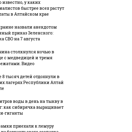
о известно, у каких
иалистов быстрее всех растут
латы в Алтайском крае
краине назвали анекдотом
нный приказ Зеленского:
ка СВО на 7 августа
ина столкнулся ночью в
де с медведицей и тремя
ежатами. Видео
е 8 тысяч детей отдохнули в
их лагерях Республики Алтай
ле
литров воды в день на тыкву в
кг: как сибирячка выращивает
и-гиганты
самки приехали к лемуру
 из барнаульского зоопарка.