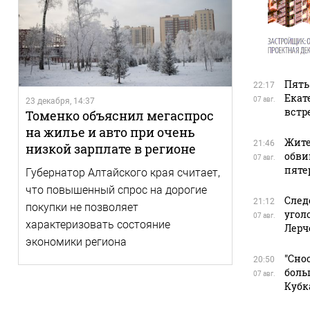
Пять
22:17
Екат
07 авг.
23 декабря, 14:37
встр
Томенко объяснил мегаспрос
на жилье и авто при очень
Жите
21:46
низкой зарплате в регионе
обви
07 авг.
пяте
Губернатор Алтайского края считает,
что повышенный спрос на дорогие
След
21:12
покупки не позволяет
угол
07 авг.
характеризовать состояние
Лерч
экономики региона
"Сно
20:50
боль
07 авг.
Кубк