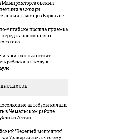
а Минпромторга оценил
нейший в Сибири
тильный кластер в Барнауле
рно-Алтайске прошла приемка
 перед началом нового
ного года
читали, сколько стоит
ать ребенка в школу в
ауле
 партнеров
оселковые автобусы начали
ть в Чемальском районе
ублики Алтай
йский "Веселый молочник"
тас Уолкер заявил, что ему