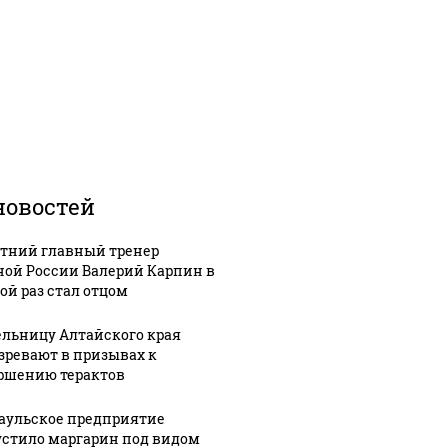
новостей
етний главный тренер
ной России Валерий Карпин в
ой раз стал отцом
льницу Алтайского края
зревают в призывах к
ршению терактов
аульское предприятие
стило маргарин под видом