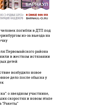
 человек погибли в ДТП под
еринбургом из-за выезда на
ечку
ля Первомайского района
нили в жестком истязании
рых детей
ствие возбудило новое
овное дело после обыска у
ек
ска": о звездном участнике,
ших скоростях и новом этапе
а "Ракеты"