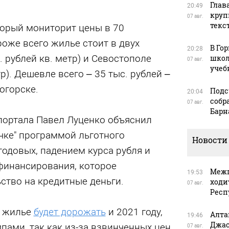
Глав
20:49
круп
07 авг.
текс
торый мониторит цены в 70
роже всего жилье стоит в двух
В Го
20:28
. рублей кв. метр) и Севостополе
школ
07 авг.
учеб
тр). Дешевле всего – 35 тыс. рублей –
огорске.
Подс
20:04
собр
07 авг.
Барн
портала Павел Луценко объяснил
чке" программой льготного
Новости
годовых, падением курса рубля и
финансирования, которое
Межп
19:53
ство на кредитные деньги.
ходи
07 авг.
Респ
, жилье
будет дорожать
и 2021 году,
Алта
19:46
Джас
пами, так как из-за взвинченных цен
07 авг.