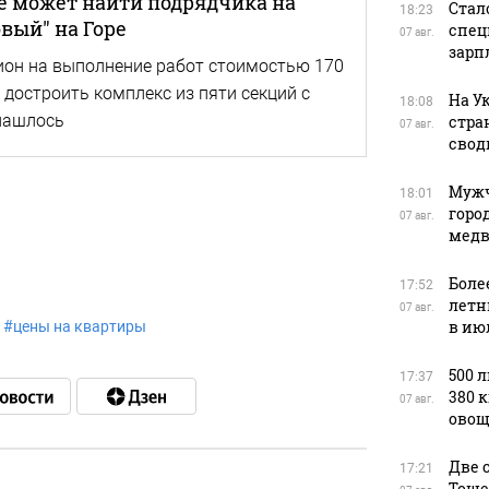
е может найти подрядчика на
Стал
18:23
вый" на Горе
спец
07 авг.
зарп
он на выполнение работ стоимостью 170
достроить комплекс из пяти секций с
На У
18:08
нашлось
стра
07 авг.
свод
Мужч
18:01
горо
07 авг.
медв
Боле
17:52
летн
07 авг.
в ию
#
цены на квартиры
500 
17:37
380 
07 авг.
овощ
Две 
17:21
Тоше