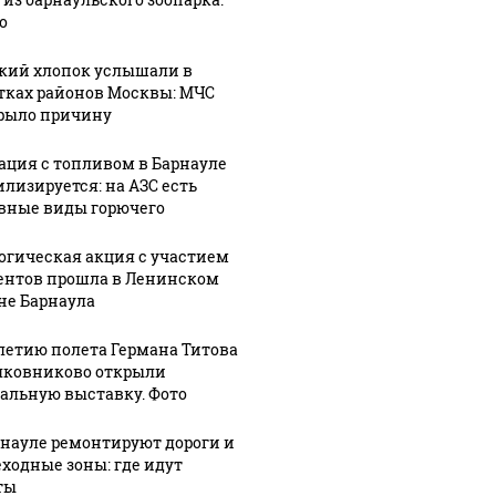
о
кий хлопок услышали в
тках районов Москвы: МЧС
рыло причину
ация с топливом в Барнауле
илизируется: на АЗС есть
вные виды горючего
огическая акция с участием
ентов прошла в Ленинском
не Барнаула
-летию полета Германа Титова
лковниково открыли
альную выставку. Фото
На Урале из казны
Не ешьт
 выглядит место
были украдены 18
готовую
шение вертолета на
рнауле ремонтируют дороги и
миллионов рублей
магазин
азе: смотреть
ходные зоны: где идут
ты