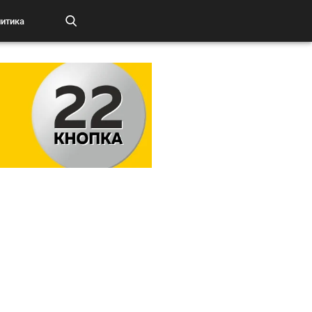
итика