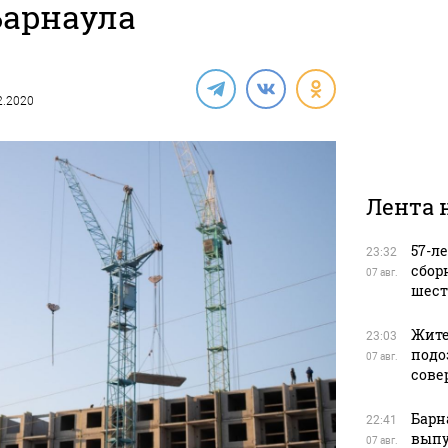
Барнаула
12.2020
Лента 
57-л
23:32
сбор
07 авг.
шест
Жите
23:03
подо
07 авг.
сове
Барн
22:41
выпу
07 авг.