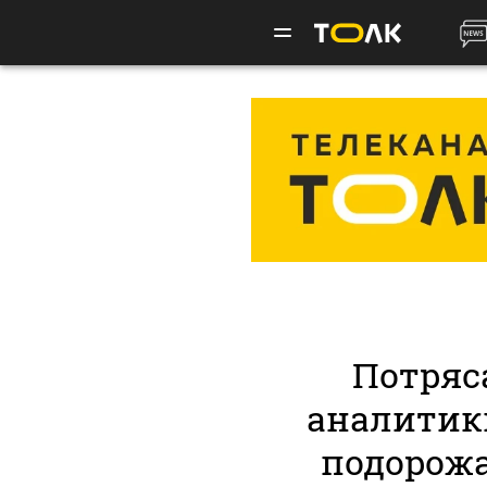
Потряс
аналитик
подорож