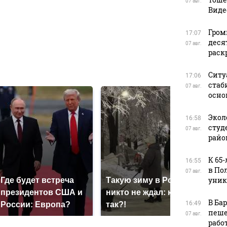
07 авг.
Виде
в
Гром
17:07
деся
07 авг.
раск
в
Ситу
17:06
стаб
07 авг.
осно
Экол
16:58
студ
07 авг.
райо
К 65
16:55
в По
07 авг.
уник
Где будет встреча
Такую зиму в России
Как
президентов США и
никто не ждал: как
кру
В Ба
16:49
России: Европа?
так?!
Кавк
пеше
07 авг.
рабо