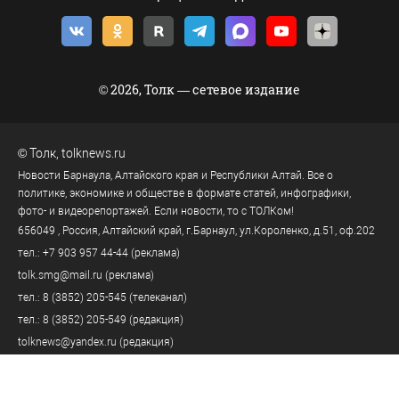
© 2026, Толк — сетевое издание
©
Толк
,
tolknews.ru
Новости Барнаула, Алтайского края и Республики Алтай. Все о
политике, экономике и обществе в формате статей, инфографики,
фото- и видеорепортажей. Если новости, то с ТОЛКом!
656049
, Россия, Алтайский край, г.
Барнаул
,
ул.Короленко, д.51, оф.202
тел.:
+7 903 957 44-44
(реклама)
tolk.smg@mail.ru
(реклама)
тел.:
8 (3852) 205-545
(телеканал)
тел.:
8 (3852) 205-549
(редакция)
tolknews@yandex.ru
(редакция)