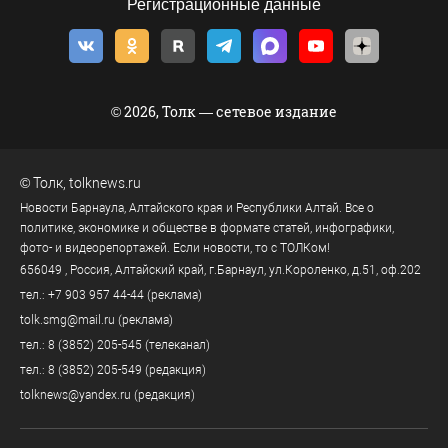
Регистрационные данные
© 2026, Толк — сетевое издание
©
Толк
,
tolknews.ru
Новости Барнаула, Алтайского края и Республики Алтай. Все о
политике, экономике и обществе в формате статей, инфографики,
фото- и видеорепортажей. Если новости, то с ТОЛКом!
656049
, Россия, Алтайский край, г.
Барнаул
,
ул.Короленко, д.51, оф.202
тел.:
+7 903 957 44-44
(реклама)
tolk.smg@mail.ru
(реклама)
тел.:
8 (3852) 205-545
(телеканал)
тел.:
8 (3852) 205-549
(редакция)
tolknews@yandex.ru
(редакция)