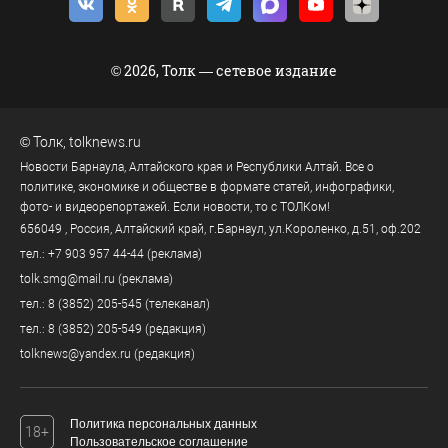
© 2026, Толк — сетевое издание
©
Толк
,
tolknews.ru
Новости Барнаула, Алтайского края и Республики Алтай. Все о
политике, экономике и обществе в формате статей, инфографики,
фото- и видеорепортажей. Если новости, то с ТОЛКом!
656049
, Россия, Алтайский край, г.
Барнаул
,
ул.Короленко, д.51, оф.202
тел.:
+7 903 957 44-44
(реклама)
tolk.smg@mail.ru
(реклама)
тел.:
8 (3852) 205-545
(телеканал)
тел.:
8 (3852) 205-549
(редакция)
tolknews@yandex.ru
(редакция)
Политика персональных данных
18+
Пользовательское соглашение