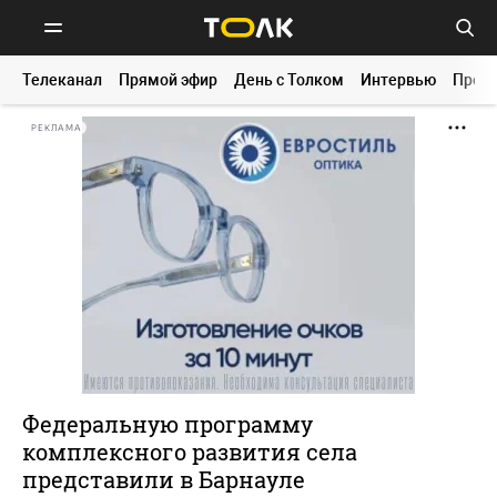
Телеканал
Прямой эфир
День с Толком
Интервью
Прог
РЕКЛАМА
Федеральную программу
комплексного развития села
представили в Барнауле