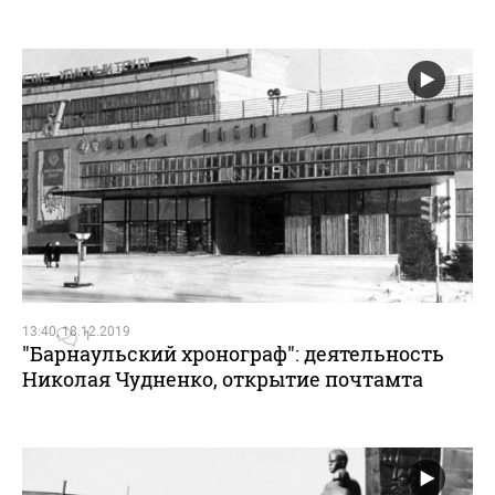
13:40, 18.12.2019
1
"Барнаульский хронограф": деятельность
Николая Чудненко, открытие почтамта