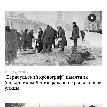
18:12, 24.09.2019
1
"Барнаульский хронограф": памятник
блокадникам Ленинграда и открытие новой
улицы