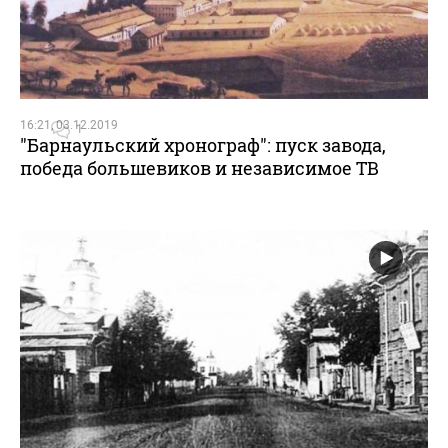
16:21, 03.12.2019
1
"Барнаульский хронограф": пуск завода,
победа большевиков и независимое ТВ