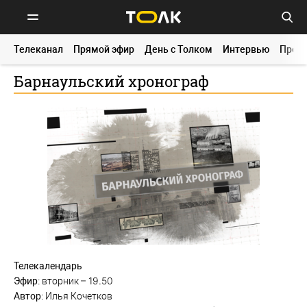
Телеканал
Прямой эфир
День с Толком
Интервью
Прог
Барнаульский хронограф
Телекалендарь
–
19.50
Эфир:
вторник
Автор:
Илья Кочетков