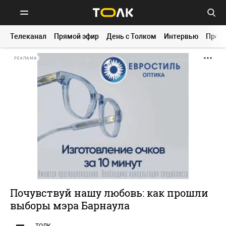
Телеканал
Прямой эфир
День с Толком
Интервью
Прог
РЕКЛАМА
Почувствуй нашу любовь: как прошли
выборы мэра Барнаула