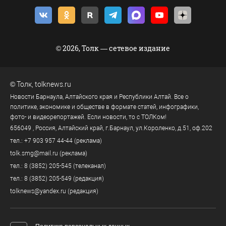
© 2026, Толк — сетевое издание
©
Толк
,
tolknews.ru
Новости Барнаула, Алтайского края и Республики Алтай. Все о
политике, экономике и обществе в формате статей, инфографики,
фото- и видеорепортажей. Если новости, то с ТОЛКом!
656049
, Россия, Алтайский край, г.
Барнаул
,
ул.Короленко, д.51, оф.202
тел.:
+7 903 957 44-44
(реклама)
tolk.smg@mail.ru
(реклама)
тел.:
8 (3852) 205-545
(телеканал)
тел.:
8 (3852) 205-549
(редакция)
tolknews@yandex.ru
(редакция)