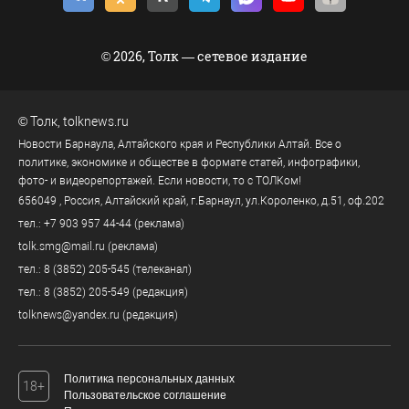
© 2026, Толк — сетевое издание
©
Толк
,
tolknews.ru
Новости Барнаула, Алтайского края и Республики Алтай. Все о
политике, экономике и обществе в формате статей, инфографики,
фото- и видеорепортажей. Если новости, то с ТОЛКом!
656049
, Россия, Алтайский край, г.
Барнаул
,
ул.Короленко, д.51, оф.202
тел.:
+7 903 957 44-44
(реклама)
tolk.smg@mail.ru
(реклама)
тел.:
8 (3852) 205-545
(телеканал)
тел.:
8 (3852) 205-549
(редакция)
tolknews@yandex.ru
(редакция)
Политика персональных данных
18+
Пользовательское соглашение