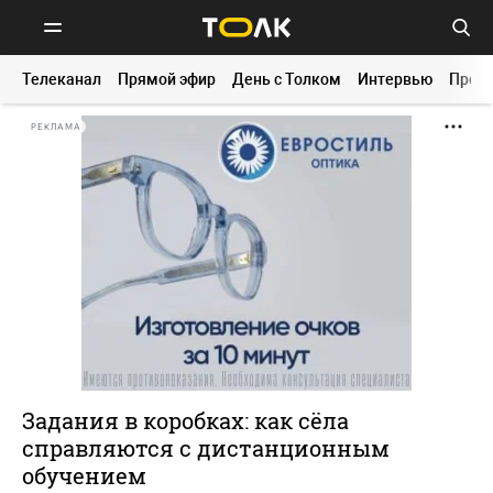
Телеканал
Прямой эфир
День с Толком
Интервью
Прог
РЕКЛАМА
Задания в коробках: как сёла
справляются с дистанционным
обучением