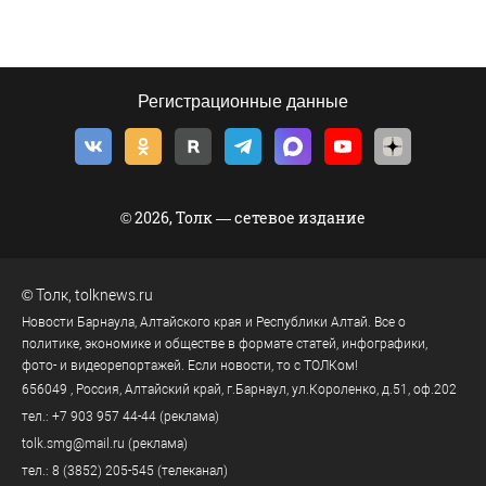
Регистрационные данные
© 2026, Толк — сетевое издание
©
Толк
,
tolknews.ru
Новости Барнаула, Алтайского края и Республики Алтай. Все о
политике, экономике и обществе в формате статей, инфографики,
фото- и видеорепортажей. Если новости, то с ТОЛКом!
656049
, Россия, Алтайский край, г.
Барнаул
,
ул.Короленко, д.51, оф.202
тел.:
+7 903 957 44-44
(реклама)
tolk.smg@mail.ru
(реклама)
тел.:
8 (3852) 205-545
(телеканал)