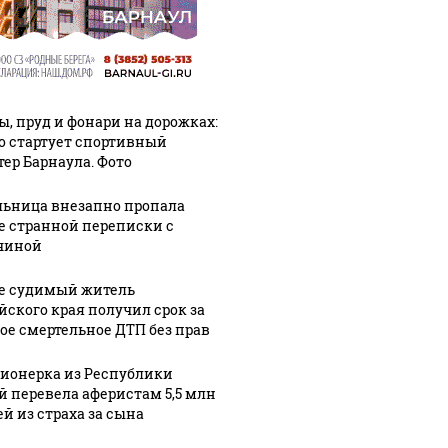
ы, пруд и фонари на дорожках:
го стартует спортивный
тер Барнаула. Фото
ьница внезапно пропала
е странной переписки с
чиной
е судимый житель
йского края получил срок за
ое смертельное ДТП без прав
ионерка из Республики
й перевела аферистам 5,5 млн
ей из страха за сына