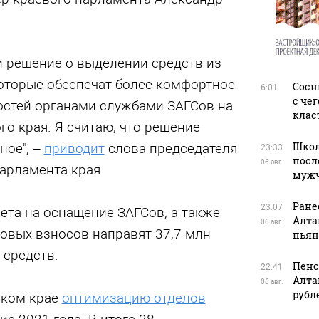
 решение о выделении средств из
оторые обеспечат более комфортное
Сосн
6:01
с че
остей органами службами ЗАГСов на
клас
го края. Я считаю, что решение
Школ
ное", –
приводит
слова председателя
23:33
посл
06 авг.
арламента края.
муж
Ране
23:07
ета на оснащение ЗАГСов, а также
Алта
06 авг.
ховых взносов направят 37,7 млн
пьян
 средств.
Пенс
22:41
Алта
06 авг.
рубл
ском крае
оптимизацию отделов