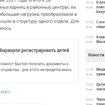
е 2021 года. В итоге 28
В Ал
22:12
ных единиц в районных центрах, на
поис
06 авг.
Кату
ебольшая нагрузка, преобразовали в
ошли в структуру одного отдела. Для
С ос
21:46
обще
ялось.
06 авг.
Клав
21:42
Масл
06 авг.
в Барнауле регистрировать детей
Новости
 смогут быстро получить документы о
Медв
отцовства - для этого не придется ехать
21:14
прин
06 авг.
Депу
21:06
зако
06 авг.
#
ЗАГС
"Бил
20:51
прое
06 авг.