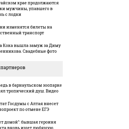
тайском крае продолжаются
ки мужчины, упавшего в
нь с лодки
ени изменятся билеты на
ственный транспорт
а Кока вышла замуж за Диму
енникова. Свадебные фото
 партнеров
едь в барнаульском зоопарке
ял тропический душ. Видео
тат Госдумы с Алтая внесет
нопроект по отмене ЕГЭ
ет домой": бывшая героиня
кта вновь ищет любящую