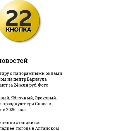
новостей
тиру с панорамными окнами
дом на центр Барнаула
ют за 24 млн руб. Фото
вый, Яблочный, Ореховый.
а празднуют три Спаса в
те 2026 года
епенно становится
ладнее: погода в Алтайском