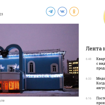
023
Лента 
Квар
6:48
с ви
прода
Медо
6:33
Когд
авгус
Пост
6:16
уле
прох