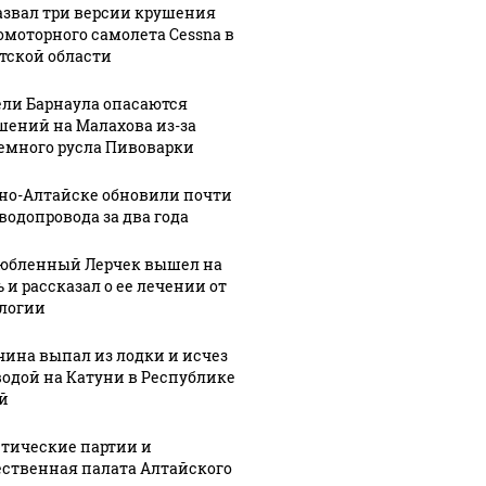
их событий не
полице
В магазинах России
азвал три версии крушения
о с 1945: чего
машину
омоторного самолета Cessna в
ажиотаж из-за этого
ть всем нам?
подожг
тской области
продукта: что купить?
ли Барнаула опасаются
шений на Малахова из-за
емного русла Пивоварки
рно-Алтайске обновили почти
 водопровода за два года
юбленный Лерчек вышел на
 и рассказал о ее лечении от
логии
ина выпал из лодки и исчез
водой на Катуни в Республике
й
тические партии и
ственная палата Алтайского