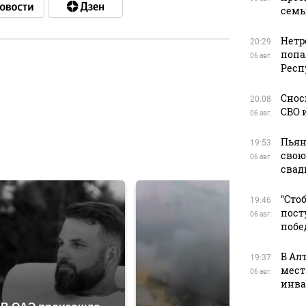
сем
Нетр
20:29
попа
06 авг.
Респ
в
Снос
20:08
СВО 
06 авг.
Пьян
19:53
в
свою
06 авг.
свад
"Сто
19:46
пост
06 авг.
побе
В Ал
19:37
мест
06 авг.
инва