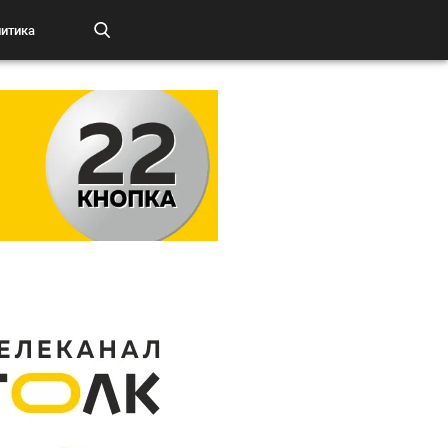
итика