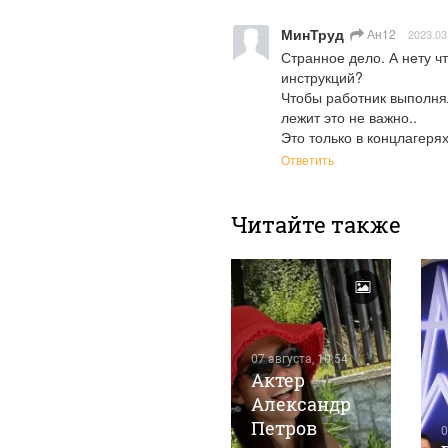
МинТруд
Ан12
2023.03
Странное дело. А нету чт
инструкций?

Чтобы работник выполнял 
лежит это не важно..

Это только в концлагерях
Ответить
Читайте также
07 августа, 10:54
Актер
Александр
07 августа, 8:51
Для тех, кто в
Петров
0