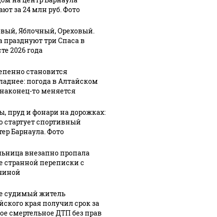
азад
километров
поиске:
ют за 24 млн руб. Фото
нового
поздравления
тор
уличного
с Днем
вый, Яблочный, Ореховый.
ого
освещения
холостяка в
а празднуют три Спаса в
ихаил
подключили
стихах и
те 2026 года
мов
в Барнауле
прозе
епенно становится
ладнее: погода в Алтайском
 наконец-то меняется
ы, пруд и фонари на дорожках:
го стартует спортивный
тер Барнаула. Фото
ьница внезапно пропала
е странной переписки с
чиной
е судимый житель
йского края получил срок за
ое смертельное ДТП без прав