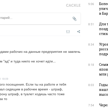
Боле
9:06
улич
в Ба
Для т
8:51
позд
стих
Угро
8:34
росс
одами рабочих на данные предприятия не завлечь 
подр
 "ад" и туда никто не хочет идти...
Семи
8:18
япон
млн 
1 18:09
ого посещения. Если ты на работе и тебя 
Годы
8:03
ал сидящим в рабочее время - штраф, 
нашл
ону штраф, в туалет ходишь часто тоже 
высо
ак то
Чере
7:54