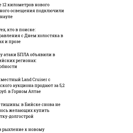
е 12 километров нового
ного освещения подключили
рнауле
ех, кто в поиске:
равления с Днем холостяка в
ах и прозе
зу атаки БПЛА объявили в
ийских регионах:
обности
местный Land Cruiser с
ского аукциона продают за 5,2
руб. в Горном Алтае
 тишины: в Бийске снова не
ось желающих купить
тку-долгострой
з рыхление к новому