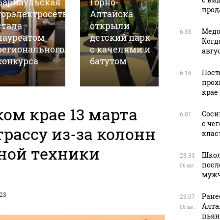
Барнаульская
Горно-
21 год н
прода
горэлектросеть
Алтайска
погиб
стала
открыли
губерна
Медо
6:33
лауреатом
детский парк
Алтайск
Когд
регионального
с качелями и
края М
авгус
конкурса
батутом
Евдоки
Пост
6:16
прох
крае
ом крае 13 марта
Сосн
6:01
с че
рассу из-за колонн
клас
ной техники
Школ
23:33
посл
06 авг.
муж
023
Ране
23:07
Алта
06 авг.
пьян