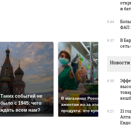
в
откр
и ба
Боль
9:44
ФАП 
в
В Ба
9:37
сеть
Новости
Эффе
9:30
высо
СМИ
това
Таких событий не
пол
кешб
В магазинах России
было с 1945: чего
маш
ажиотаж из-за этого
ждать всем нам?
под
продукта: что купить?
21 го
9:21
Алта
Евдо