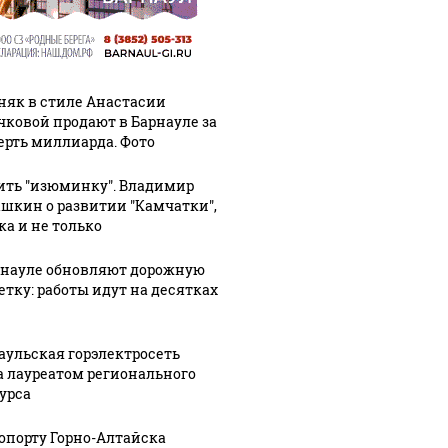
няк в стиле Анастасии
чковой продают в Барнауле за
ерть миллиарда. Фото
ить "изюминку". Владимир
шкин о развитии "Камчатки",
ка и не только
рнауле обновляют дорожную
етку: работы идут на десятках
аульская горэлектросеть
а лауреатом регионального
урса
ропорту Горно-Алтайска