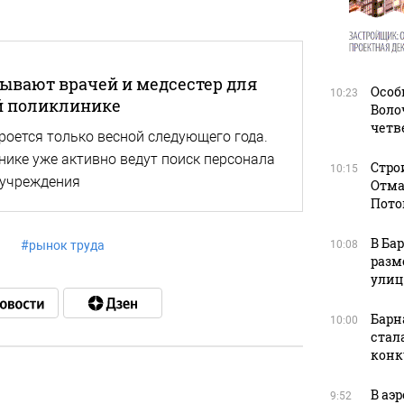
зывают врачей и медсестер для
Особ
10:23
й поликлинике
Воло
четв
роется только весной следующего года.
нике уже активно ведут поиск персонала
Стро
10:15
дучреждения
Отма
Пото
В Ба
#
рынок труда
10:08
разм
улиц
Барн
10:00
стал
конк
В аэ
9:52