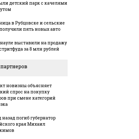
ыли детский парк с качелями
тутом
ница в Рубцовске и сельские
получили пять новых авто
рнауле выставили на продажу
 стритфуда за 8 млн рублей
 партнеров
кт новизны объясняет
кий спрос на покупку
: В Химках на
ров при смене категорий
ицейскую
Где будет встреча
На Урал
эка
ину напали и
президентов США и
были у
ожгли.
России: Европа?
миллио
д назад погиб губернатор
йского края Михаил
кимов