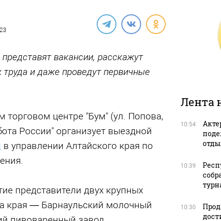
023
 представят вакансии, расскажут
х труда и даже проведут первичные
Лента 
 торговом центре "Бум" (ул. Попова,
Акте
10:54
бота России" организует выездной
поде
отды
и
в управлении Алтайского края по
ения.
Респ
10:39
собр
турна
тие представители двух крупных
а края — Барнаульский молочный
Прод
10:30
дост
ий пивоваренный завод.