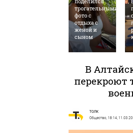
поиске:
поделился
поздравления
трогательными
с Днем
фото с
холостяка в
отдыха с
стихах и
женой и
прозе
сыном
В Алтайск
перекроют т
воен
ТОЛК
Общество
, 18:14, 11.03.2