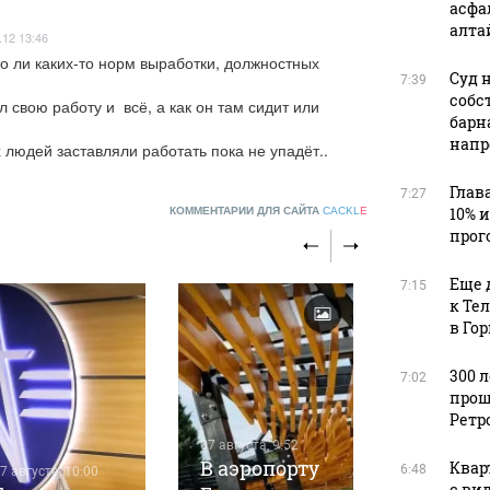
асфа
алта
.12 13:46
о ли каких-то норм выработки, должностных 
Суд 
7:39
собс
свою работу и  всё, а как он там сидит или 
барн
напр
 людей заставляли работать пока не упадёт..
Глав
7:27
10% 
КОММЕНТАРИИ ДЛЯ САЙТА
CACKL
E
прог
Еще 
7:15
к Те
в Го
300 
7:02
прош
Ретр
07 августа, 9:52
В аэропорту
Квар
6:48
7 августа, 10:00
07 августа, 9
с ви