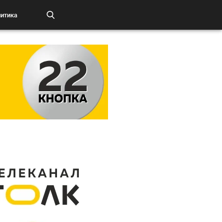
итика