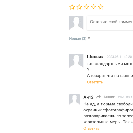
Новые
(3)
Шинник
2023.03.11 12:20
т.е. стандартными мет
?

А говорят что на шинном
Ответить
Ан12
Шинник
2023.03.1
Не ад, а тюрьма свободн
охранник сфотографиров
разговариваешь по телеф
карательные меры. Так к
Ответить