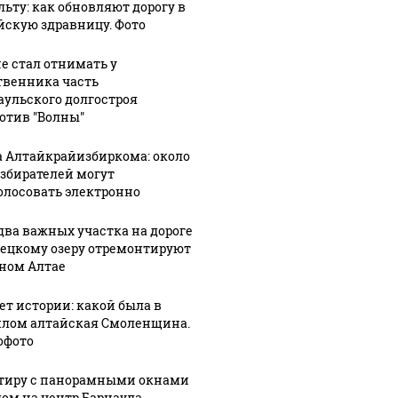
льту: как обновляют дорогу в
йскую здравницу. Фото
не стал отнимать у
твенника часть
аульского долгостроя
отив "Волны"
а Алтайкрайизбиркома: около
избирателей могут
олосовать электронно
два важных участка на дороге
лецкому озеру отремонтируют
рном Алтае
лет истории: какой была в
лом алтайская Смоленщина.
офото
07 августа, 9:06
07 августа, 8:51
Более 12
Для тех, кто в
тиру с панорамными окнами
:21
дом на центр Барнаула