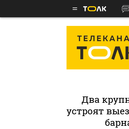
Два круп
устроят выез
барн