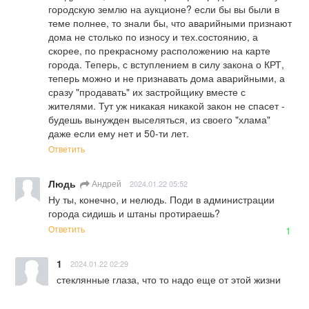
городскую землю на аукционе? если бы вы были в 
теме полнее, то знали бы, что аварийными признают 
дома не столько по износу и тех.состоянию, а 
скорее, по прекрасному расположению на карте 
города. Теперь, с вступлением в силу закона о КРТ, 
теперь можно и не признавать дома аварийными, а 
сразу "продавать" их застройщику вместе с 
жителями. Тут уж никакая никакой закон не спасет - 
будешь вынужден выселяться, из своего "хлама" 
даже если ему нет и 50-ти лет.
Ответить
Людь
Андрей
2024.01.22 05:52
Ну ты, конечно, и нелюдь. Поди в администрации 
города сидишь и штаны протираешь?
Ответить
1
1
2024.01.22 02:29
стеклянные глаза, что то надо еще от этой жизни
Ответить
-1