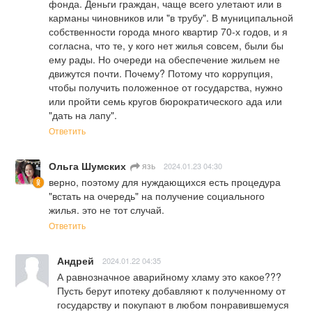
фонда. Деньги граждан, чаще всего улетают или в 
карманы чиновников или "в трубу". В муниципальной 
собственности города много квартир 70-х годов, и я 
согласна, что те, у кого нет жилья совсем, были бы 
ему рады. Но очереди на обеспечение жильем не 
движутся почти. Почему? Потому что коррупция, 
чтобы получить положенное от государства, нужно 
или пройти семь кругов бюрократического ада или 
"дать на лапу".
Ответить
Ольга Шумских
язь
2024.01.23 04:30
верно, поэтому для нуждающихся есть процедура 
"встать на очередь" на получение социального 
жилья. это не тот случай.
Ответить
Андрей
2024.01.22 04:35
А равнозначное аварийному хламу это какое??? 
Пусть берут ипотеку добавляют к полученному от 
государству и покупают в любом понравившемуся 