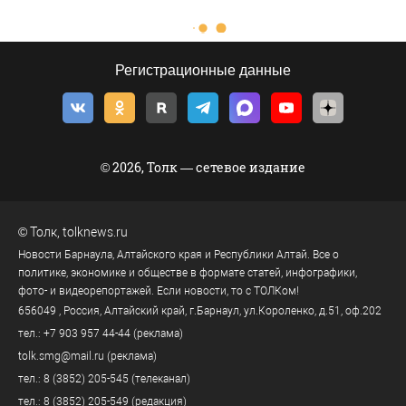
Регистрационные данные
© 2026, Толк — сетевое издание
©
Толк
,
tolknews.ru
Новости Барнаула, Алтайского края и Республики Алтай. Все о
политике, экономике и обществе в формате статей, инфографики,
фото- и видеорепортажей. Если новости, то с ТОЛКом!
656049
, Россия, Алтайский край, г.
Барнаул
,
ул.Короленко, д.51, оф.202
тел.:
+7 903 957 44-44
(реклама)
tolk.smg@mail.ru
(реклама)
тел.:
8 (3852) 205-545
(телеканал)
тел.:
8 (3852) 205-549
(редакция)